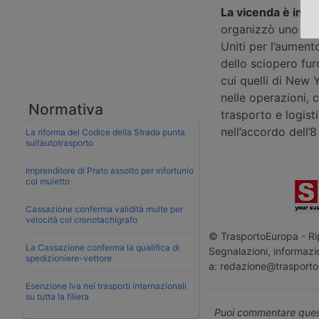
La vicenda è iniz
organizzò uno scio
Uniti per l’aument
dello sciopero fur
cui quelli di New 
nelle operazioni, 
Normativa
trasporto e logisti
nell’accordo dell
La riforma del Codice della Strada punta
sull’autotrasporto
Imprenditore di Prato assolto per infortunio
col muletto
Cassazione conferma validità multe per
velocità col cronotachigrafo
© TrasportoEuropa - Rip
La Cassazione conferma la qualifica di
Segnalazioni, informazio
spedizioniere-vettore
a: redazione@trasporto
Esenzione Iva nei trasporti internazionali
su tutta la filiera
Puoi commentare quest