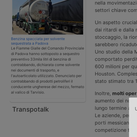
nella movimentazio
settori chiave com
Un aspetto crucia
dai ritardi e dalla
stoccaggio, la rio
Benzina spacciata per solvente
sequestrata a Padova
sarebbero ricadute
Le Fiamme Gialle del Comando Provinciale
Uno studio della 
di Padova hanno sottoposto a sequestro
comportato perdite
preventivo 33mila litri di benzina di
contrabbando, dichiarata come solvente
600 milioni per que
nei documenti di trasporto, e
Houston. Compless
l'autoarticolato utilizzato. Denunciato per
stato stimato tra 1
contrabbando di prodotti petroliferi il
conducente ungherese del mezzo, fermato
al valico di Tarvisio.
Inoltre,
molti oper
aumento dei noli c
lungo termine avr
Transpotalk
U
Le aziende, per ev
porti messicani, 
competizione tra h