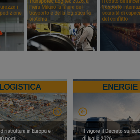
Transpotec Logitec 2026: a
Il costo dell’incer
urezza i
Fiera Milano la filiera del
trasporto internaz
spedizione
trasporto e della logistica fa
scarsità di capaci
sistema
del conflitto
LOGISTICA
ENERGIE
 ristruttura in Europa e
Il vigore il Decreto sui car
00 posti
di luglio 2026