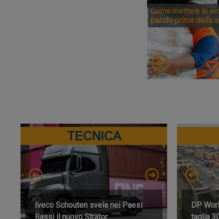
Come mettere in sic
pacchi prima della 
TECNICA
Iveco Schouten svela nei Paesi
DP World
Bassi il nuovo Strator
taglia 3