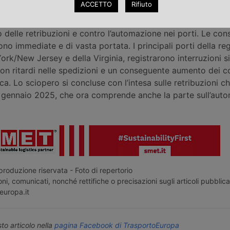
ACCETTO
Rifiuto
iata a ottobre 2024
, quando l’International Longshoremen's
pero di tre giorni nei porti della costa orientale e del Golfo
o delle retribuzioni e contro l’automazione nei porti. Le co
ono immediate e di vasta portata. I principali porti della reg
York/New Jersey e della Virginia, registrarono interruzioni si
con ritardi nelle spedizioni e un conseguente aumento dei co
ca. Lo sciopero si concluse con l’intesa sulle retribuzioni c
’8 gennaio 2025, che ora comprende anche la parte sull’aut
roduzione riservata - Foto di repertorio
ni, comunicati, nonché rettifiche o precisazioni sugli articoli pubblica
europa.it
o articolo nella
pagina Facebook di TrasportoEuropa