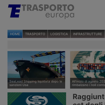
HOME
TRASPORTO
LOGISTICA
INFRASTRUTTURE
SeaLead Shipping liquidata dopo le
All’inizio di agosto 20
sanzioni Usa
rimbalzano i noli cont
La compagnia container di Singapore
I noli spot del trasport
Raggiunto
SeaLead Shipping ha presentato
di container diffusi il 
richiesta di liquidazione volontaria
da Drewry mostrano u
est degli