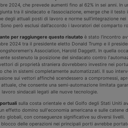
obre 2024, che prevede aumenti fino al 62% in sei anni. In u
iunta tra il sindacato e l’associazione, emerge che il testo 
e degli attuali posti di lavoro e norme sull’integrazione nei 
Sono però esclusi dall’accordo i lavoratori del comparto ro
ante per raggiungere questo risutato
è stato l’incontro a
mbre 2024 tra il presidente eletto Donald Trump e il preside
 Longshoremen's Association, Harold Daggett. In quella occa
nte sostenuto la posizione del sindacato contro l'automa
ettori di proprietà straniera dovrebbero investire nei portu
o che in sistemi completamente automatizzati. Il suo inter
ssione sui vettori affinché scendessero a compromessi, apr
o attuale, che consente una semi-automazione limitata gara
lavoro sindacali legati alle nuove tecnologie.
portuali
sulla costa orientale e del Golfo degli Stati Uniti 
un effetto domino sull'economia americana e sulle catene d
 globali, con conseguenze significative su diversi livelli.
n blocco delle operazioni nei principali porti avrebbe portato