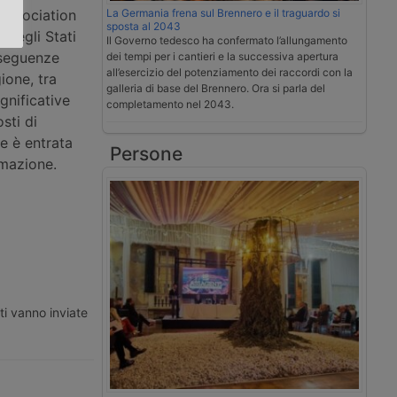
 Association
La Germania frena sul Brennero e il traguardo si
sposta al 2043
 degli Stati
Il Governo tedesco ha confermato l’allungamento
nseguenze
dei tempi per i cantieri e la successiva apertura
all’esercizio del potenziamento dei raccordi con la
ione, tra
galleria di base del Brennero. Ora si parla del
gnificative
completamento nel 2043.
sti di
he è entrata
Persone
omazione.
ti vanno inviate