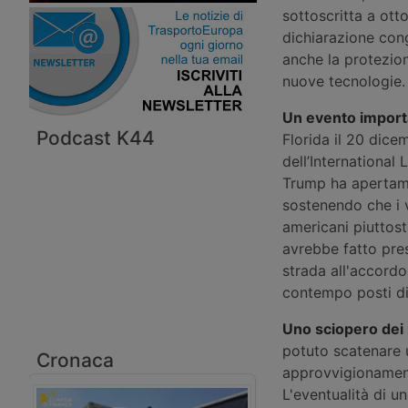
sottoscritta a ott
dichiarazione cong
anche la protezion
nuove tecnologie. 
Un evento import
Podcast K44
Florida il 20 dice
dell’International
Trump ha apertame
sostenendo che i v
americani piuttost
avrebbe fatto pre
strada all'accord
contempo posti di 
Uno sciopero dei 
potuto scatenare 
Cronaca
approvvigionamento
L'eventualità di u