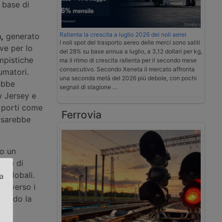
 base di
Rallenta la crescita a luglio 2026 dei noli aerei
,
generato
I noli spot del trasporto aereo delle merci sono saliti
ive per lo
del 28% su base annua a luglio, a 3,12 dollari per kg,
empistiche
ma il ritmo di crescita rallenta per il secondo mese
consecutivo. Secondo Xeneta il mercato affronta
umatori.
una seconda metà del 2026 più debole, con pochi
ebbe
segnali di stagione …
w Jersey e
ri porti come
Ferrovia
 sarebbe
o un
rale di
 globali.
za
ni verso i
tuando la
.