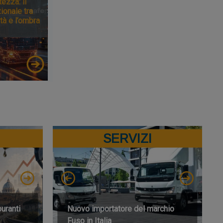
tezza: il
ionale tra
tà e l’ombra
SERVIZI
buranti
Nuovo importatore del marchio
Fuso in Italia