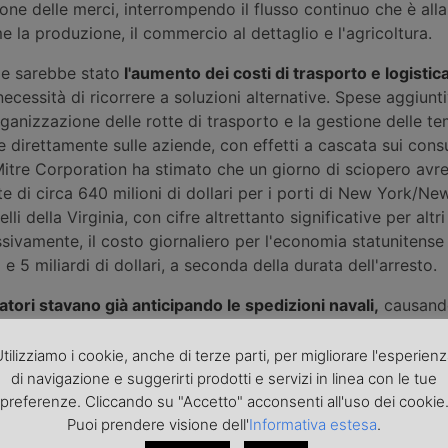
ne delle merci, interrompendo il flusso continuo che è alla
e la produzione, il commercio al dettaglio e l'agricoltura.
le sarebbe stato
l'aumento dei costi di trasporto e logistica
 necessità di ricorrere a soluzioni alternative. Spese aggiunt
rganizzazione delle rotte di trasporto e la gestione delle t
 direttamente sulle aziende, con effetti a cascata sui cons
Mitre Corporation ha stimato che un giorno di sciopero avr
 di circa 640 milioni di dollari per i porti di New York/Ne
lli della Virginia, con cifre altrettanto significative per alt
ivamente, il costo giornaliero per l'economia statunitense
 e 5 miliardi di dollari, a seconda della durata dell'arresto.
atori stavano già anticipando le spedizioni navali,
causand
ontainer già registrato a dicembre 2024. Un effetto collate
ebbe potuto essere un cambiamento nei modelli commerciali
tilizziamo i cookie, anche di terze parti, per migliorare l'esperien
itare rischi futuri, avrebbero potuto deviare le loro spedizio
di navigazione e suggerirti prodotti e servizi in linea con le tue
ridisegnando il panorama logistico in Nord America e accen
preferenze. Cliccando su "Accetto" acconsenti all'uso dei cookie
Puoi prendere visione dell'
Informativa estesa
.
ub portuali della regione.