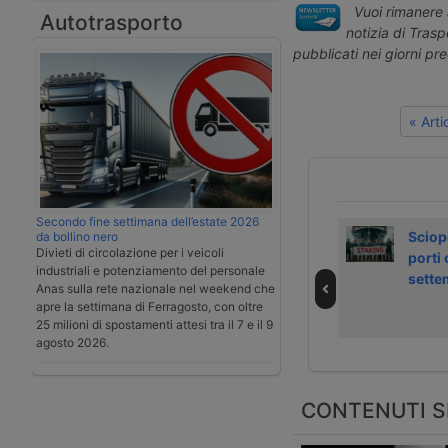
Vuoi rimanere 
Autotrasporto
notizia di Tras
pubblicati nei giorni pr
« Art
Secondo fine settimana dell’estate 2026
Una petroliera
Fassi accelera
Sciop
da bollino nero
Divieti di circolazione per i veicoli
mette in gioco il
negli Usa con
porti 
industriali e potenziamento del personale
blocco Usa a
Fascan
sette
Anas sulla rete nazionale nel weekend che
Hormuz
apre la settimana di Ferragosto, con oltre
25 milioni di spostamenti attesi tra il 7 e il 9
agosto 2026.
CONTENUTI S