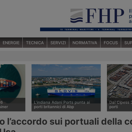
ENERGIE
TECNICA
SERVIZI
NORMATIVA
FOCUS
SUP
26
L’indiana Adani Ports punta ai
Dal Cipess 
ainer
porti britannici di Abp
porti
o marittimo
Il gruppo indiano Adani sta
Il Comitato I
 l’accordo sui portuali della c
6 agosto 2026
valutando l’acquisizione della quota
Programmazi
n aumento
di controllo di Associated British
dato parere 
 Usa