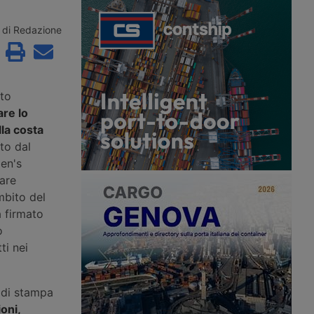
ioni di euro per
di Hormuz, mentre sulla rotta omanita
nterventi in nove porti
una portarinfuse greca viene colpita
 opere nuove a Trieste,
da un proiettile e nel Mar Rosso gli
di Redazione
ezia e il
Houthi rivendicano l’ottavo attacco a
to di progetti già
una petroliera saudita dal 22 luglio.
i sei scali.
to
are lo
lla costa
to dal
en's
are
mbito del
a firmato
o
ti nei
 di stampa
oni,