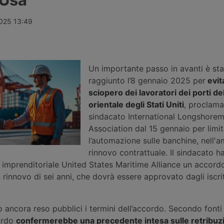
percento,
Ports, oggi in mano ai fondi
da 357,65 mil
imane di calo
pensione canadesi Cppib e Omers,
quattordici i
ul
che hanno incaricato Morgan
italiani, tra
2025 13:49
-New York e
Stanley per una cessione stimata
Messina e Ven
oltre 10 miliardi di sterline. Nessuna
rifinanziamen
offerta formale è stata ancora
avviati in altr
presentata.
Un importante passo in avanti è sta
raggiunto l’8 gennaio 2025 per
evit
sciopero dei lavoratori dei porti de
orientale degli Stati Uniti
, proclama
sindacato International Longshorem
Association dal 15 gennaio per limit
l’automazione sulle banchine, nell'a
rinnovo contrattuale. Il sindacato h
 imprenditoriale United States Maritime Alliance un accord
 rinnovo di sei anni, che dovrà essere approvato dagli iscrit
 ancora reso pubblici i termini dell’accordo. Secondo fonti
cordo
confermerebbe una precedente intesa sulle retribuzi