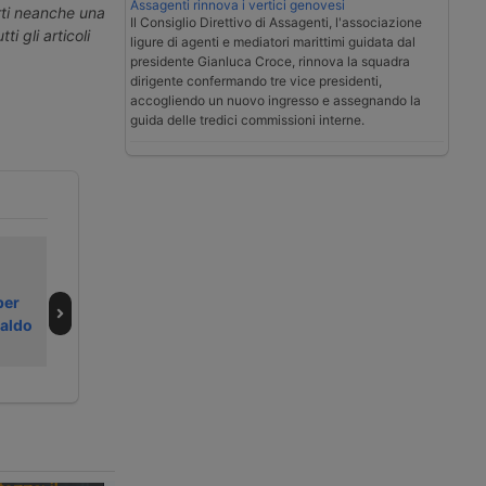
Assagenti rinnova i vertici genovesi
erti neanche una
Il Consiglio Direttivo di Assagenti, l'associazione
ti gli articoli
ligure di agenti e mediatori marittimi guidata dal
presidente Gianluca Croce, rinnova la squadra
dirigente confermando tre vice presidenti,
accogliendo un nuovo ingresso e assegnando la
guida delle tredici commissioni interne.
Da luglio 2026
Cma Cgm
negli Stati Uniti
conferma
per
nuove regole
acquisizione di
caldo
doganali postali
Fedex Supply
Chain