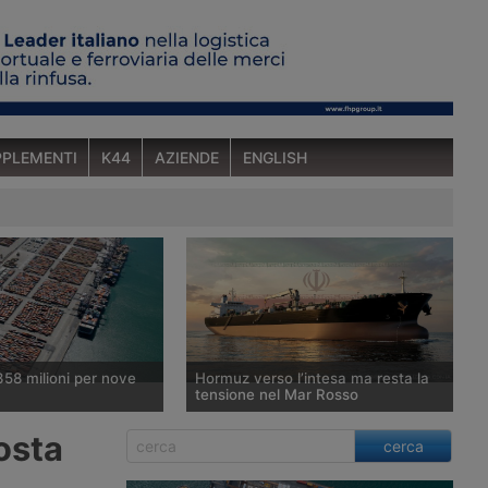
PLEMENTI
K44
AZIENDE
ENGLISH
358 milioni per nove
Hormuz verso l’intesa ma resta la
tensione nel Mar Rosso
nterministeriale per la
Washington punta ad annunciare
osta
cerca
one Economica ha
l’accordo provvisorio con Teheran e
favorevole a un fondo
Muscat per la riapertura dello Stretto