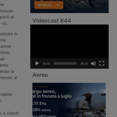
na
include
porti di
Videocast K44
-ro.
Video
Player
vvenuto in
nte
sione,
zione,
ali
00:00
08:26
vento
endo la
Aereo
ntendo al
avrebbe
i
 a ritardi