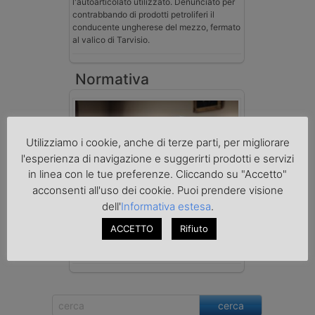
l'autoarticolato utilizzato. Denunciato per
contrabbando di prodotti petroliferi il
conducente ungherese del mezzo, fermato
al valico di Tarvisio.
Normativa
Utilizziamo i cookie, anche di terze parti, per migliorare
l'esperienza di navigazione e suggerirti prodotti e servizi
in linea con le tue preferenze. Cliccando su "Accetto"
acconsenti all'uso dei cookie. Puoi prendere visione
dell'
Informativa estesa
.
ACCETTO
Rifiuto
Imprenditore di Prato assolto per infortunio
col muletto
cerca