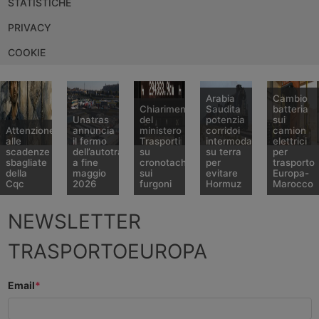
STATISTICHE
PRIVACY
COOKIE
Arabia
Cambio
Chiarimenti
Saudita
batteria
Unatras
del
potenzia
sui
Attenzione
annuncia
ministero
corridoi
camion
alle
il fermo
Trasporti
intermodali
elettrici
scadenze
dell’autotrasporto
su
su terra
per
sbagliate
a fine
cronotachigrafo
per
trasporto
della
maggio
sui
evitare
Europa-
Cqc
2026
furgoni
Hormuz
Marocco
Il
Nel
Una
Dopo
Siglata
NEWSLETTER
ministero
primo
circolare
avere
un’alleanza
dei
pomeriggio
del
annunciato
a tre per
TRASPORTOEUROPA
Trasporti
del 20
ministero
l’avvio di
creare un
ha
aprile
dei
un
corridoio
comunicato
2026,
Trasporti
servizio
di
solo nel
Unatras
del 16
ferroviario
autotrasp
Email
*
marzo
ha
aprile
verso la
a
2026 un
annunciato
2026
Giordania,
trazione