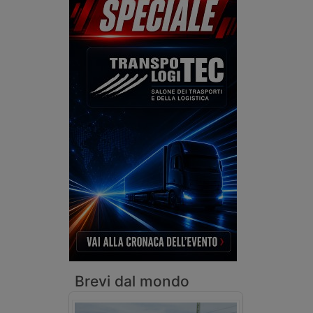
rinnovo
dei casi
fino a
misti.
2.550
euro.
Brevi dal mondo