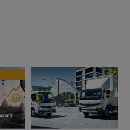
SERVIZI
buranti
Nuovo importatore del marchio
Fuso in Italia