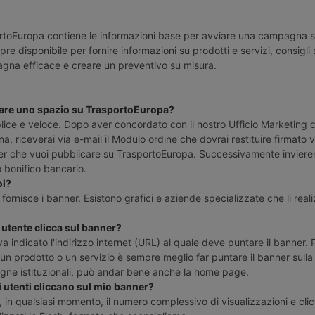
portoEuropa contiene le informazioni base per avviare una campagna s
re disponibile per fornire informazioni su prodotti e servizi, consigl
na efficace e creare un preventivo su misura.
re uno spazio su TrasportoEuropa?
ice e veloce. Dopo aver concordato con il nostro Ufficio Marketing c
, riceverai via e-mail il Modulo ordine che dovrai restituire firmato v
ner che vuoi pubblicare su TrasportoEuropa. Successivamente invierem
 bonifico bancario.
oi?
ornisce i banner. Esistono grafici e aziende specializzate che li real
utente clicca sul banner?
a indicato l'indirizzo internet (URL) al quale deve puntare il banner. 
n prodotto o un servizio è sempre meglio far puntare il banner sulla
gne istituzionali, può andar bene anche la home page.
 utenti cliccano sul mio banner?
, in qualsiasi momento, il numero complessivo di visualizzazioni e clic