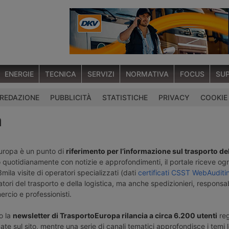
ENERGIE
TECNICA
SERVIZI
NORMATIVA
FOCUS
SUP
REDAZIONE
PUBBLICITÀ
STATISTICHE
PRIVACY
COOKIE
à
uropa è un punto di
riferimento per l’informazione sul trasporto del
 quotidianamente con notizie e approfondimenti, il portale riceve og
ila visite di operatori specializzati (dati
certificati CSST WebAuditi
tori del trasporto e della logistica, ma anche spedizionieri, responsa
rcio e professionisti.
o la
newsletter di TrasportoEuropa rilancia a circa 6.200 utenti
reg
ate sul sito, mentre una serie di canali tematici approfondisce i temi l