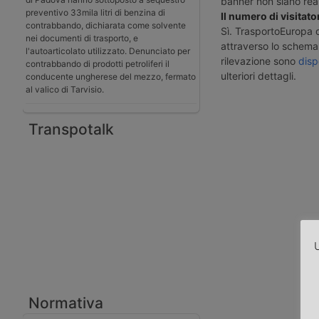
banner non siano real
preventivo 33mila litri di benzina di
Il numero di visitator
contrabbando, dichiarata come solvente
Sì. TrasportoEuropa cer
nei documenti di trasporto, e
attraverso lo schema 
l'autoarticolato utilizzato. Denunciato per
rilevazione sono
disp
contrabbando di prodotti petroliferi il
ulteriori dettagli.
conducente ungherese del mezzo, fermato
al valico di Tarvisio.
Transpotalk
U
Normativa