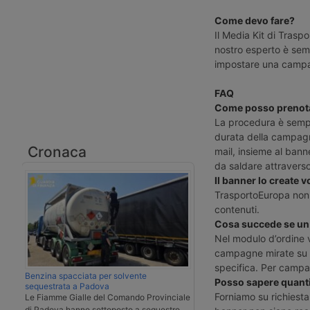
Come devo fare?
Il Media Kit di Tras
nostro esperto è semp
impostare una campag
FAQ
Come posso prenota
La procedura è sempl
durata della campagna
Cronaca
mail, insieme al ban
da saldare attraverso
Il banner lo create v
TrasportoEuropa non f
contenuti.
Cosa succede se un 
Nel modulo d’ordine v
campagne mirate su u
specifica. Per campa
Benzina spacciata per solvente
Posso sapere quanti
sequestrata a Padova
Forniamo su richiesta
Le Fiamme Gialle del Comando Provinciale
di Padova hanno sottoposto a sequestro