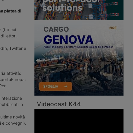
a platea di
 (tra cui
i lettori,
dIn, Twitter e
ia attività:
asportoEuropa:
 Per
’interazione
Videocast K44
pubblicati in
Video
 ultime novità
Player
i e convegni).