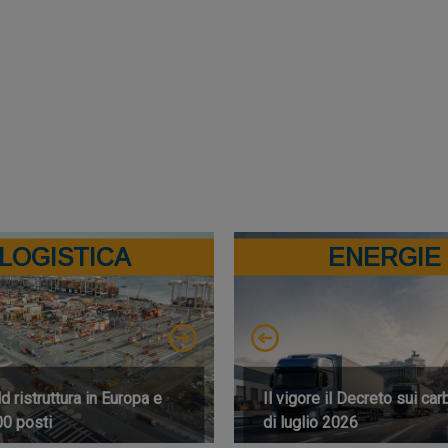
LOGISTICA
ENERGIE
 ristruttura in Europa e
Il vigore il Decreto sui car
00 posti
di luglio 2026