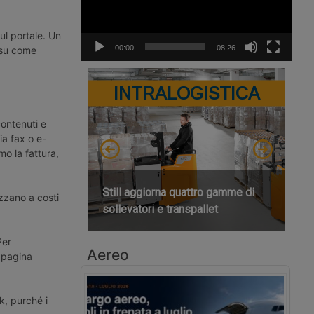
ul portale. Un
00:00
08:26
i su come
INTRALOGISTICA
ontenuti e
ia fax o e-
o la fattura,
Still aggiorna quattro gamme di
izzano a costi
sollevatori e transpallet
Per
Aereo
 pagina
k, purché i