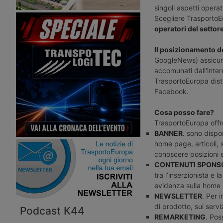
singoli aspetti operat
Scegliere TrasportoEu
operatori del settor
Il posizionamento de
GoogleNews) assicura i
accomunati dall'inter
TrasportoEuropa distr
Facebook.
Cosa posso fare?
TrasportoEuropa offre 
BANNER
. sono dispo
home page, articoli, s
conoscere posizioni e 
CONTENUTI SPONSO
tra l’inserzionista e 
evidenza sulla home p
NEWSLETTER
. Per 
di prodotto, sui serv
Podcast K44
REMARKETING
. Pos