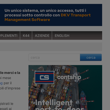
PLEMENTI
K44
AZIENDE
ENGLISH
cerca
le merci e la
ni mese
ng
per il
bili d’imprese
istrati le
egati ai