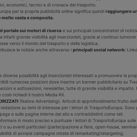
ivi, economici, tecnici e di cronaca del trasporto.
ropa per la propria pubblicità online significa quindi
raggiungere un
e molto vasta e composita.
l portale sui motori di ricerca
e sui principali concentratori di notizie
nfatti grande visibilità agli inserzionisti, grazie al continuo turnover d
esse verso il mondo del trasporto e della logistica.
ibuisce le notizie anche attraverso i
principali social network:
Linke
diverse possibilità agli inserzionisti interessati a promuovere la propr
nibili numerose posizioni dove inserire un banner pubblicitario su Tr
ezioni e sottosezioni, newsletter, tutte di grande visibilità e impatto.
costi richiedi il nostro Media Kit.
RIZZATI
(Native Advertising). Articoli di approfondimento frutto dell
la redazione su temi di interesse per i lettori di TrasportoEuropa. Sono 
age e sulle pagine interne del sito e contraddistinti come tali.
informare in modo preciso e puntuale i lettori di TrasportoEuropa sulle
izi o su eventi particolari (partecipazione a fiere, open-house, seminar
sibilità di avviare campagne mirate di remarketing/retargeting.