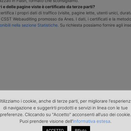
izzati in Flash, formato che sconsigliamo.
i e delle pagine viste è certificato da terze parti?
tifica i propri dati di traffico (visite, pagine lette, utenti unici, durat
CSST Webauditing promosso da Anes. I dati, i certificati e la metodo
onibili nella sezione Statistiche
. Su richiesta possiamo fornire agli inse
tilizziamo i cookie, anche di terze parti, per migliorare l'esperien
di navigazione e suggerirti prodotti e servizi in linea con le tue
preferenze. Cliccando su "Accetto" acconsenti all'uso dei cookie
Puoi prendere visione dell'
Informativa estesa
.
ACCETTO
Rifiuto