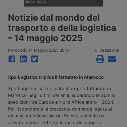
luglio 2026
DB Cargo apre ufficio in Ucraina – Abs
Notizie dal mondo del
approva portacontainer nucleare –
Imbarcati 1.500 suv Lepas per l’Europa –
trasporto e della logistica
Mercitalia ottiene manovre ferroviarie a
Genova e Savona – Gls potenzia a Bolzano
– 14 maggio 2025
Mercoledì, 14 Maggio 2025 20:07
di Redazione
Xpo Logistics triplica il fatturato in Marocco
Xpo Logistics ha triplicato il proprio fatturato in
Marocco negli ultimi sei anni, superando le 30mila
spedizioni tra Europa e Nord Africa entro il 2024.
Per rispondere alla crescente domanda legata al
dinamismo industriale del Paese, l’azienda ha
attivato nuove rotte tra il porto di Tangeri e