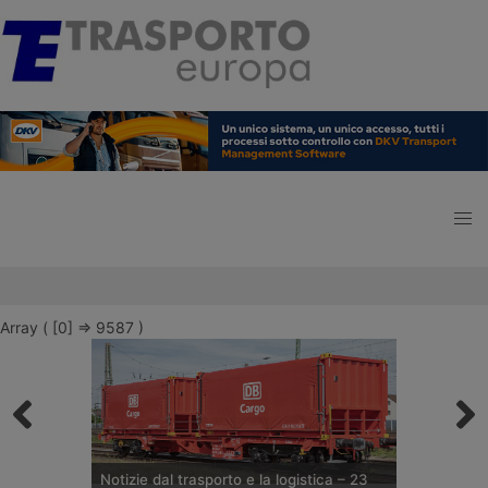
Array ( [0] => 9587 )
Notizie dal trasporto e la logistica – 23