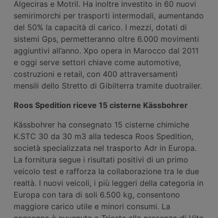
Algeciras e Motril. Ha inoltre investito in 60 nuovi
semirimorchi per trasporti intermodali, aumentando
del 50% la capacità di carico. I mezzi, dotati di
sistemi Gps, permetteranno oltre 6.000 movimenti
aggiuntivi all’anno. Xpo opera in Marocco dal 2011
e oggi serve settori chiave come automotive,
costruzioni e retail, con 400 attraversamenti
mensili dello Stretto di Gibilterra tramite duotrailer.
Roos Spedition riceve 15 cisterne Kässbohrer
Kässbohrer ha consegnato 15 cisterne chimiche
K.STC 30 da 30 m3 alla tedesca Roos Spedition,
società specializzata nel trasporto Adr in Europa.
La fornitura segue i risultati positivi di un primo
veicolo test e rafforza la collaborazione tra le due
realtà. I nuovi veicoli, i più leggeri della categoria in
Europa con tara di soli 6.500 kg, consentono
maggiore carico utile e minori consumi. La
consegna è avvenuta a Trieste alla presenza di Vito