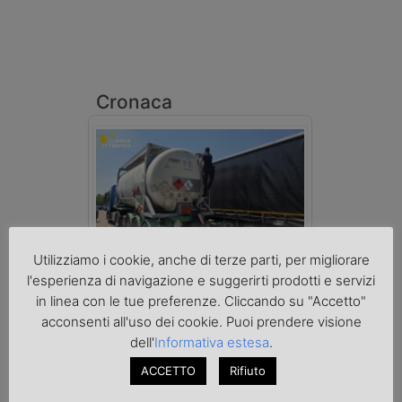
Cronaca
Utilizziamo i cookie, anche di terze parti, per migliorare
Benzina spacciata per solvente
sequestrata a Padova
l'esperienza di navigazione e suggerirti prodotti e servizi
Le Fiamme Gialle del Comando Provinciale
in linea con le tue preferenze. Cliccando su "Accetto"
di Padova hanno sottoposto a sequestro
acconsenti all'uso dei cookie. Puoi prendere visione
preventivo 33mila litri di benzina di
contrabbando, dichiarata come solvente
dell'
Informativa estesa
.
nei documenti di trasporto, e
ACCETTO
Rifiuto
l'autoarticolato utilizzato. Denunciato per
contrabbando di prodotti petroliferi il