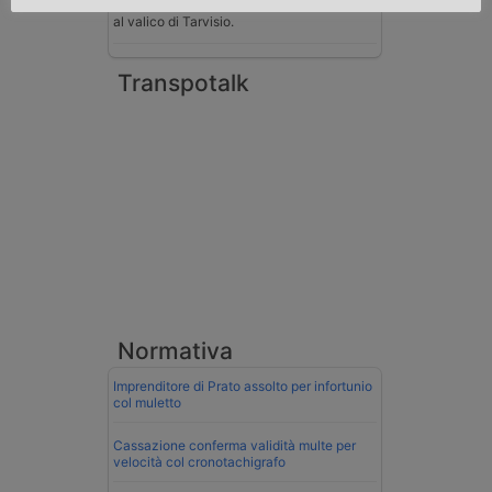
conducente ungherese del mezzo, fermato
al valico di Tarvisio.
Transpotalk
Normativa
Imprenditore di Prato assolto per infortunio
col muletto
Cassazione conferma validità multe per
velocità col cronotachigrafo