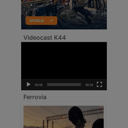
Videocast K44
Video
Player
00:00
08:26
Ferrovia