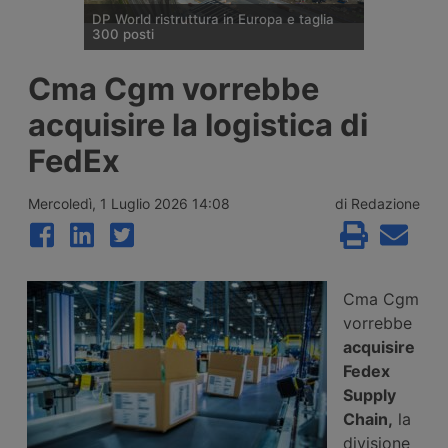
DP World ristruttura in Europa e taglia
300 posti
DP World conferma trecento esuberi nelle
Cma Cgm vorrebbe
attività europee dopo l’uscita di tre dirigenti
senior, mentre Londra e Anversa registrano
acquisire la logistica di
volumi record e il gruppo prosegue gli
investimenti tra Svizzera, Golfo, Siria e
FedEx
Regno Unito.
Mercoledì, 1 Luglio 2026 14:08
di Redazione
Cma Cgm
vorrebbe
acquisire
Fedex
Supply
Chain,
la
divisione