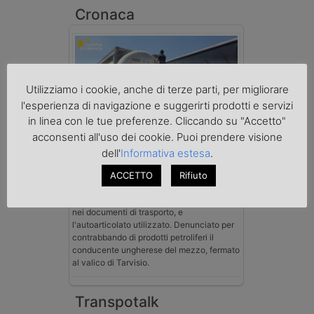
Cronaca
Utilizziamo i cookie, anche di terze parti, per migliorare
l'esperienza di navigazione e suggerirti prodotti e servizi
in linea con le tue preferenze. Cliccando su "Accetto"
acconsenti all'uso dei cookie. Puoi prendere visione
Benzina spacciata per solvente
sequestrata a Padova
dell'
Informativa estesa
.
Le Fiamme Gialle del Comando Provinciale
di Padova hanno sottoposto a sequestro
ACCETTO
Rifiuto
preventivo 33mila litri di benzina di
contrabbando, dichiarata come solvente
nei documenti di trasporto, e
l'autoarticolato utilizzato. Denunciato per
contrabbando di prodotti petroliferi il
conducente ungherese del mezzo, fermato
al valico di Tarvisio.
Transpotalk