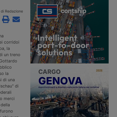
per sviluppare
quadruplicamento della Milano-
termodale, Adif ha
Treviglio nel 2007 diventata un collo
ri sulla direttrice tra
di bottiglia. Già nel progetto
di Redazione
Madrid, che
originario era previsto uno scavalco
a chiusura di una
per specializzare i binari, ma era
ca 400 chilometri.
stato stralciato. Ora si corre ai ripari
con il progetto trasmesso al
ministero per la Via.
ha
i corridoi
pa, la
di un treno
 Gottardo
ubblico
so la
i di una
dschau" di
ederali
no merci
 della
 furono