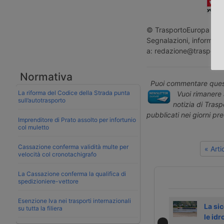
© TrasportoEuropa - Rip
Segnalazioni, informazio
a: redazione@trasporto
Normativa
Puoi commentare quest
La riforma del Codice della Strada punta
Vuoi rimanere 
sull’autotrasporto
notizia di Tras
pubblicati nei giorni pr
Imprenditore di Prato assolto per infortunio
col muletto
Cassazione conferma validità multe per
« Art
velocità col cronotachigrafo
La Cassazione conferma la qualifica di
spedizioniere-vettore
Esenzione Iva nei trasporti internazionali
Errori e carenze
La Svizzera
La sic
su tutta la filiera
nella
investe sulle
le idr