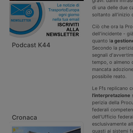
gravi: danni infras
di una delle due c
soltanto all'inizi
Ciò che ora la Pr
dell'incidente - gi
quanto l
a gestion
Podcast K44
Secondo la perizi
segnali d'avvertim
tempo, o almeno d’
mancata adozione 
possibile reato.
Le Ffs replicano c
l'interpretazione
s
perizia della Proc
federali competent
Cronaca
dell'Ufficio federa
esclusivamente all
guasti ai sistemi f