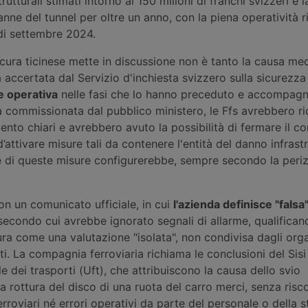
trutturali stimati intorno ai 150 milioni di franchi svizzeri e 
anne del tunnel per oltre un anno, con la piena operatività ri
o di settembre 2024.
ocura ticinese mette in discussione non è tanto la causa me
à accertata dal Servizio d'inchiesta svizzero sulla sicurezza 
e operativa
nelle fasi che lo hanno preceduto e accompagn
a commissionata dal pubblico ministero, le Ffs avrebbero r
ento chiari e avrebbero avuto la possibilità di fermare il co
attivare misure tali da contenere l'entità del danno infrastr
di queste misure configurerebbe, sempre secondo la periz
on un comunicato ufficiale, in cui
l'azienda definisce "falsa
econdo cui avrebbe ignorato segnali di allarme, qualifican
ura come una valutazione "isolata", non condivisa dagli orga
i. La compagnia ferroviaria richiama le conclusioni del Sisi
le dei trasporti (Uft), che attribuiscono la causa dello svio
a rottura del disco di una ruota del carro merci, senza risc
erroviari né errori operativi da parte del personale o della s