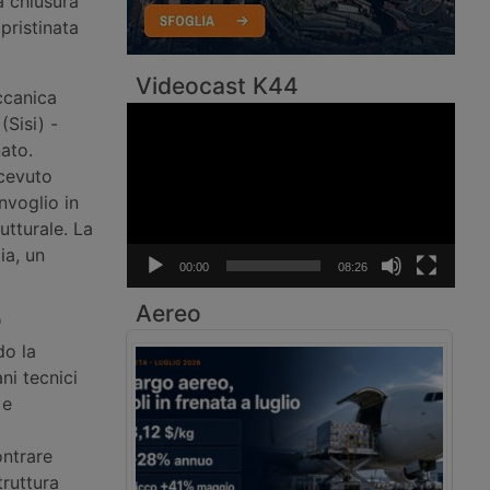
la chiusura
pristinata
Videocast K44
ccanica
Video
(Sisi) -
Player
ato.
icevuto
nvoglio in
utturale. La
ia, un
00:00
08:26
Aereo
"
do la
ni tecnici
 e
ontrare
truttura