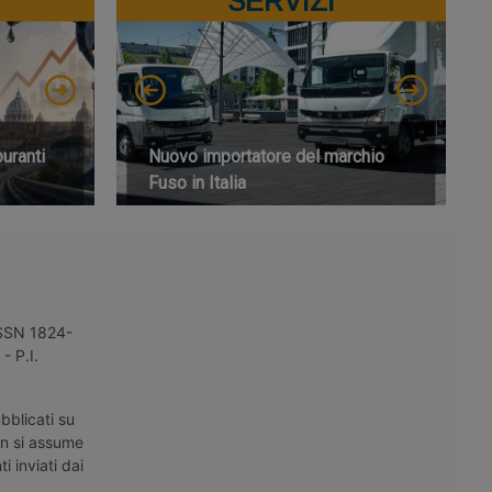
SERVIZI
buranti
Nuovo importatore del marchio
Fuso in Italia
 ISSN 1824-
- P.I.
bblicati su
on si assume
i inviati dai