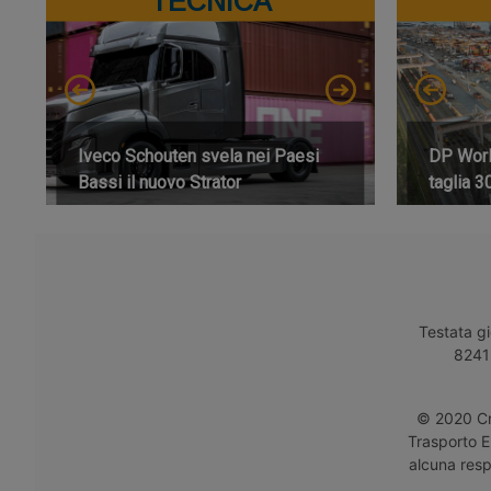
TECNICA
Iveco Schouten svela nei Paesi
DP World
Bassi il nuovo Strator
taglia 3
Testata gi
8241 
© 2020 Cro
Trasporto E
alcuna respo