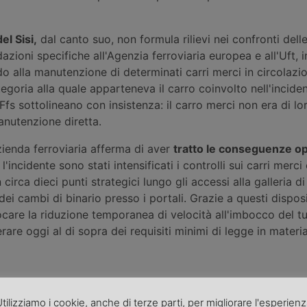
el Sisi,
dal canto suo, non formula rilievi nei confronti dell
zioni specifiche all'Agenzia ferroviaria europea e all'Uft, i
do alla manutenzione di determinati carri merci in circolazi
tegoria alla quale apparteneva il carro coinvolto nell'incide
 Ffs sottolineano con insistenza: il carro merci non era di lo
anutenzione diretta.
zienda ferroviaria afferma di aver
tratto le conseguenze o
'incidente sono stati intensificati i controlli sui carri merci e
n circa dieci punti strategici lungo gli accessi alla galleria di
ei cambi di binario presso i portali. Grazie a questi disposit
care la riduzione temporanea di velocità all'imbocco del tu
are oggi al di sopra dei requisiti minimi di legge in materia
tilizziamo i cookie, anche di terze parti, per migliorare l'esperien