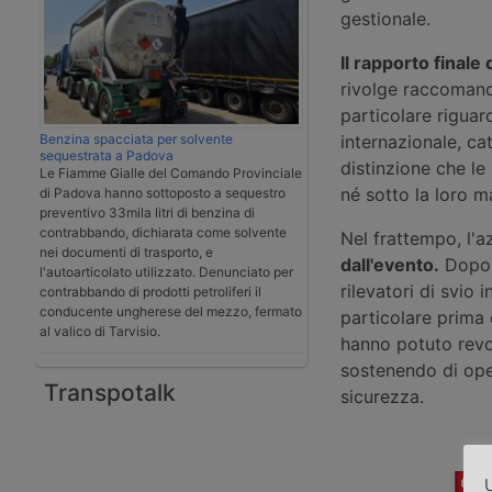
gestionale.
Il rapporto finale d
rivolge raccomanda
particolare riguar
Benzina spacciata per solvente
internazionale, ca
sequestrata a Padova
distinzione che le
Le Fiamme Gialle del Comando Provinciale
né sotto la loro m
di Padova hanno sottoposto a sequestro
preventivo 33mila litri di benzina di
contrabbando, dichiarata come solvente
Nel frattempo, l'a
nei documenti di trasporto, e
dall'evento.
Dopo l
l'autoarticolato utilizzato. Denunciato per
rilevatori di svio i
contrabbando di prodotti petroliferi il
conducente ungherese del mezzo, fermato
particolare prima d
al valico di Tarvisio.
hanno potuto revo
sostenendo di oper
Transpotalk
sicurezza.
U