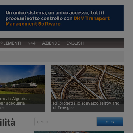
PLEMENTI
K44
AZIENDE
ENGLISH
rrovia Algeciras-
er adeguarla
Rfi progetta lo scavalco ferroviario
ale
di Treviglio
o di un vasto proramma
Rfi si rende conto a distanza di
lità
cerca
ento delle
vent’anni di avere fatto un errore di
e ferroviarie,
valutazione in occasione del