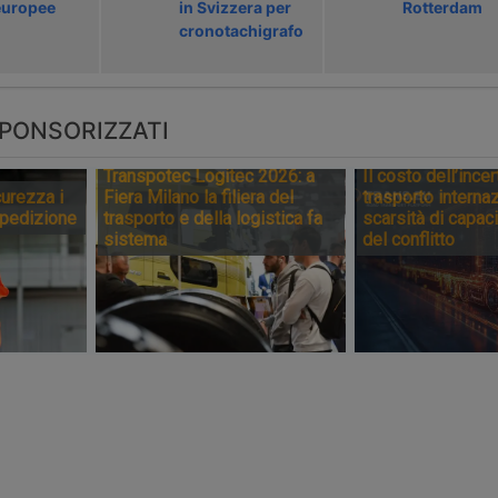
europee
in Svizzera per
Rotterdam
cronotachigrafo
PONSORIZZATI
Transpotec Logitec 2026: a
Il costo dell’incer
urezza i
Fiera Milano la filiera del
trasporto internaz
spedizione
trasporto e della logistica fa
scarsità di capaci
sistema
del conflitto