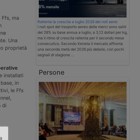
e Ffs, ma
Rallenta la crescita a luglio 2026 dei noli aerei
n
I noli spot del trasporto aereo delle merci sono saliti
one
del 28% su base annua a luglio, a 3,12 dollari per kg,
ma il ritmo di crescita rallenta per il secondo mese
nte. Una
consecutivo. Secondo Xeneta il mercato affronta
ro proprietà
una seconda metà del 2026 più debole, con pochi
segnali di stagione …
perative
Persone
 installati
 base, in
ivi, le Ffs
nnel,
 di
za