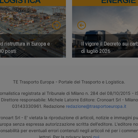
LOGISTICA
ENERGIE
 ristruttura in Europa e
Il vigore il Decreto sui car
00 posti
di luglio 2026
TE Trasporto Europa - Portale del Trasporto e Logistica.
ornalistica registrata al Tribunale di Milano n. 284 del 08/10/2015 -
Direttore responsabile: Michele Latorre Editore: Cronoart Srl - Milano 
03143330961. Redazione
redazione@trasportoeuropa.it
noart Srl - E' vietata la riproduzione di articoli, notizie e immagini pu
uropa senza espressa autorizzazione scritta dell'editore. L'editore n
nsabilità per eventuali errori contenuti negli articoli né per i comment
lettori. Per la privacy leggi
qui