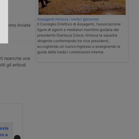
.
Assagenti rinnova i vertici genovesi
Il Consiglio Direttivo di Assagenti, l'associazione
ti vanno inviate
ligure di agenti e mediatori marittimi guidata dal
presidente Gianluca Croce, rinnova la squadra
dirigente confermando tre vice presidenti,
accogliendo un nuovo ingresso e assegnando la
guida delle tredici commissioni interne.
erti neanche una
ti gli articoli
svia
Le FFS avviano i
La Cassazione
on a
lavori per la
chiude la vicenda