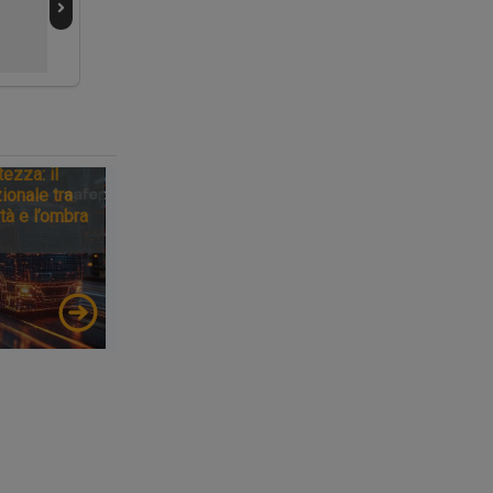
galleria svizzera
giudiziaria per la
di Brütten
strage di
Viareggio
tezza: il
ionale tra
tà e l’ombra