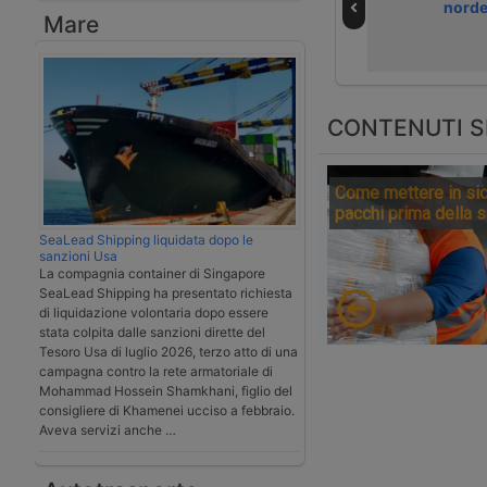
manutenzione
ferrovie, ma
nord
Mare
alla base dei
ignora l’asse del
disastri ferroviari
Gottardo
CONTENUTI S
Come mettere in sic
pacchi prima della 
SeaLead Shipping liquidata dopo le
sanzioni Usa
La compagnia container di Singapore
SeaLead Shipping ha presentato richiesta
di liquidazione volontaria dopo essere
stata colpita dalle sanzioni dirette del
Tesoro Usa di luglio 2026, terzo atto di una
campagna contro la rete armatoriale di
Mohammad Hossein Shamkhani, figlio del
consigliere di Khamenei ucciso a febbraio.
Aveva servizi anche …