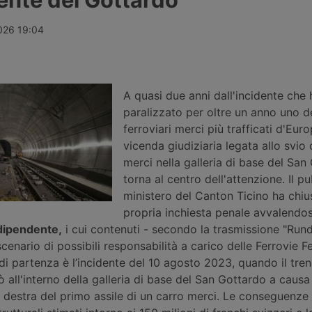
f. Restano in
forte potenziale di crescita e una
soprattutto 
iel
perdita costante di quote di
trasporto in
henus e un
mercato. Servono chiare scelte
avviato i lavo
026 19:04
on ancora
politiche.
Algeciras e 
comportano l
tratta di cir
A quasi due anni dall'incidente che 
paralizzato per oltre un anno uno de
ferroviari merci più trafficati d'Euro
vicenda giudiziaria legata allo svio 
merci nella galleria di base del San
torna al centro dell'attenzione. Il p
ministero del Canton Ticino ha chiu
propria inchiesta penale avvalendos
ndipendente,
i cui contenuti - secondo la trasmissione "Run
cenario di possibili responsabilità a carico delle Ferrovie F
 di partenza è l’incidente del 10 agosto 2023, quando il tre
all'interno della galleria di base del San Gottardo a causa
a destra del primo assile di un carro merci. Le conseguenze