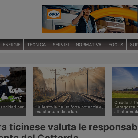
ENERGIE
TECNICA
SERVIZI
NORMATIVA
FOCUS
SUP
Chiude la fe
candidati per
La ferrovia ha un forte potenziale,
Saragozza p
ma stenta a decollare
all’intermod
 corsa per
Mai come ora c’è incertezza sul
Nel contest
a ticinese valuta le responsabi
in Rail
futuro del trasporto ferroviario
di potenziam
visione
delle merci in Europa, stretto tra un
infrastruttur
dente del Gottardo