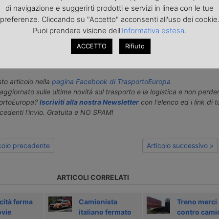
di navigazione e suggerirti prodotti e servizi in linea con le tue
preferenze. Cliccando su "Accetto" acconsenti all'uso dei cookie
roduzione riservata - Foto di repertorio
Puoi prendere visione dell'
Informativa estesa
.
ni, comunicati, nonché rettifiche o precisazioni sugli articoli pubblica
ACCETTO
Rifiuto
europa.it
o articolo nella
pagina Facebook di TrasportoEuropa
aggiornato sulle ultime novità sul trasporto e la logistica e non perd
portoEuropa?
Iscriviti alla nostra Newsletter
con l'elenco ed i link di tut
ecedenti l'invio. Gratuita e NO SPAM!
icolo precedente
Articolo successivo »
ARTICOLI CORRELATI
cità ferma
Camionista
Treno merci 
ovie
italiano fermato
contro cami