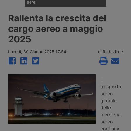
aerei
I noli spot del trasporto aereo delle merci
Rallenta la crescita del
sono saliti del 28% su base annua a luglio,
a 3,12 dollari per kg, ma il ritmo di crescita
cargo aereo a maggio
rallenta per il secondo mese consecutivo.
Secondo Xeneta il mercato affronta una
2025
seconda metà del 2026 più debole, con
pochi segnali di stagione di punta.
Lunedì, 30 Giugno 2025 17:54
di Redazione
Il
trasporto
aereo
globale
delle
merci via
aereo
continua