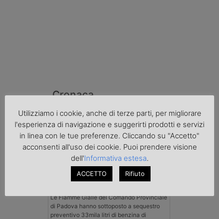
Cronaca
Utilizziamo i cookie, anche di terze parti, per migliorare
l'esperienza di navigazione e suggerirti prodotti e servizi
in linea con le tue preferenze. Cliccando su "Accetto"
acconsenti all'uso dei cookie. Puoi prendere visione
dell'
Informativa estesa
.
ACCETTO
Rifiuto
Benzina spacciata per solvente
sequestrata a Padova
Le Fiamme Gialle del Comando Provinciale
di Padova hanno sottoposto a sequestro
preventivo 33mila litri di benzina di