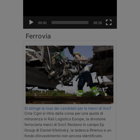
00:00
08:26
Ferrovia
Si stringe la rosa dei candidati per le merci di Sncf
Cma Cgm si ritira dalla corsa per una quota di
minoranza in Rail Logistics Europe, la divisione
ferroviaria merci di Sncf. Restano in campo Ep
Group di Daniel Křetínský, la tedesca Rhenus e un
fondo d’investimento non ancora identificato.