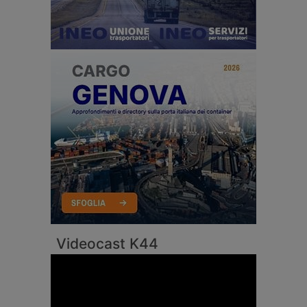
Videocast K44
Video
Player