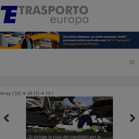
Array ( [0] => 26 [1] => 12 )
Si stringe la rosa dei candidati per le