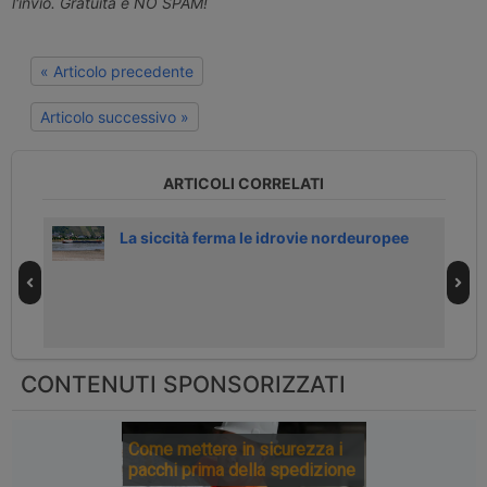
l'invio. Gratuita e NO SPAM!
« Articolo precedente
Articolo successivo »
ARTICOLI CORRELATI
 26
La siccità ferma le idrovie nordeuropee
CONTENUTI SPONSORIZZATI
Come mettere in sicurezza i
pacchi prima della spedizione