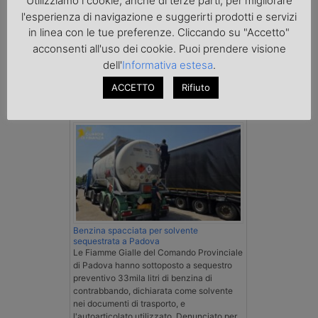
Utilizziamo i cookie, anche di terze parti, per migliorare
l'esperienza di navigazione e suggerirti prodotti e servizi
in linea con le tue preferenze. Cliccando su "Accetto"
acconsenti all'uso dei cookie. Puoi prendere visione
dell'
Informativa estesa
.
ACCETTO
Rifiuto
Cronaca
Benzina spacciata per solvente
sequestrata a Padova
Le Fiamme Gialle del Comando Provinciale
di Padova hanno sottoposto a sequestro
preventivo 33mila litri di benzina di
contrabbando, dichiarata come solvente
nei documenti di trasporto, e
l'autoarticolato utilizzato. Denunciato per