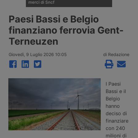
merci di Sncf
Cma Cgm si ritira dalla corsa per una quota
Paesi Bassi e Belgio
di minoranza in Rail Logistics Europe, la
divisione ferroviaria merci di Sncf. Restano
finanziano ferrovia Gent-
in campo Ep Group di Daniel Křetínský, la
tedesca Rhenus e un fondo d’investimento
Terneuzen
non ancora identificato.
Giovedì, 9 Luglio 2026 10:05
di Redazione
I Paesi
Bassi e il
Belgio
hanno
deciso di
finanziare
con 240
milioni di