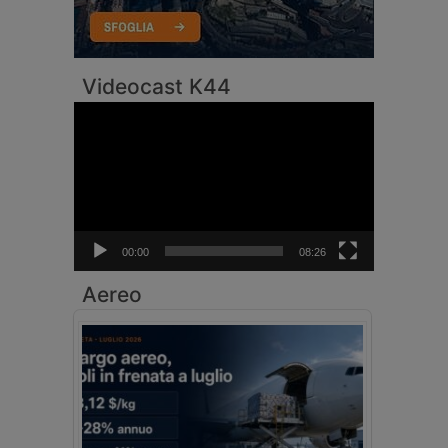
Videocast K44
Video
Player
00:00
08:26
Aereo