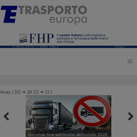
Array ( [0] => 26 [1] => 12 )
Secondo fine settimana dell’estate 2026