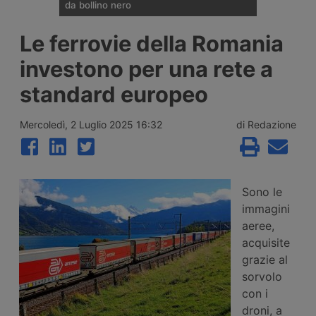
da bollino nero
Divieti di circolazione per i veicoli industriali
Le ferrovie della Romania
e potenziamento del personale Anas sulla
rete nazionale nel weekend che apre la
investono per una rete a
settimana di Ferragosto, con oltre 25
milioni di spostamenti attesi tra il 7 e il 9
standard europeo
agosto 2026.
Mercoledì, 2 Luglio 2025 16:32
di Redazione
Sono le
immagini
aeree,
acquisite
grazie al
sorvolo
con i
droni, a