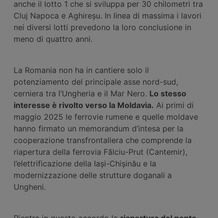
anche il lotto 1 che si sviluppa per 30 chilometri tra
Cluj Napoca e Aghireșu. In linea di massima i lavori
nei diversi lotti prevedono la loro conclusione in
meno di quattro anni.
La Romania non ha in cantiere solo il
potenziamento del principale asse nord-sud,
cerniera tra l’Ungheria e il Mar Nero.
Lo stesso
interesse è rivolto verso la Moldavia.
Ai primi di
maggio 2025 le ferrovie rumene e quelle moldave
hanno firmato un memorandum d’intesa per la
cooperazione transfrontaliera che comprende la
riapertura della ferrovia Fălciu-Prut (Cantemir),
l’elettrificazione della Iași-Chișinău e la
modernizzazione delle strutture doganali a
Ungheni.
Rientra in questo accordo la
riapertura del ponte