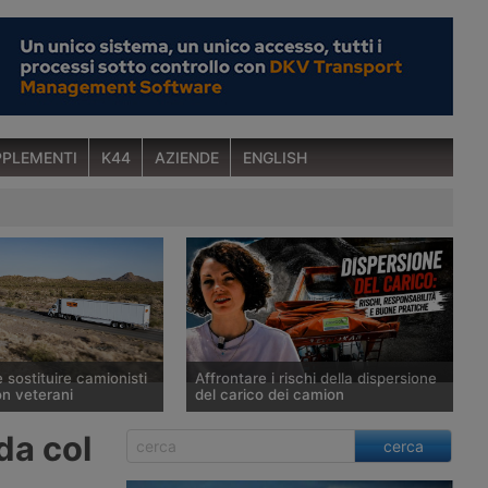
PLEMENTI
K44
AZIENDE
ENGLISH
sostituire camionisti
Affrontare i rischi della dispersione
on veterani
del carico dei camion
mministrazione
In questo video di K44, Laura Broglio
da col
cerca
per sostituire gli autisti
affronta la questione della
dustriali immigrati con
dispersione del carico dei veicoli