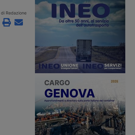
ntre l’autotrasporto
industriali, un problema che colpisce
 carenza strutturale di
soprattutto il trasporto di materiali
Il provvedimento giunge
sfusi su cassone. Rischi per la
di Redazione
a delle patenti a circa
sicurezza stradale, ma anche di
grati con status
pesanti sanzioni.