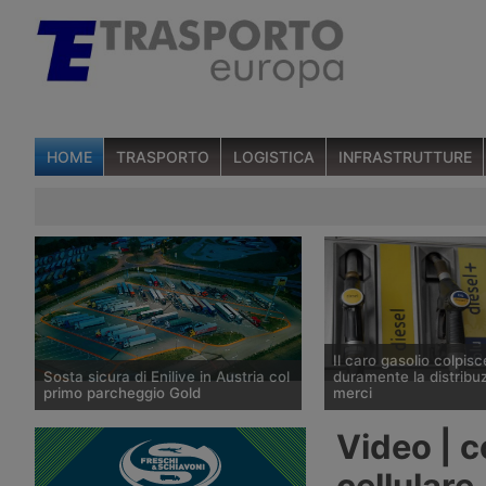
HOME
TRASPORTO
LOGISTICA
INFRASTRUTTURE
Il caro gasolio colpisc
Sosta sicura di Enilive in Austria col
duramente la distribuz
primo parcheggio Gold
merci
Enilive Austria ha aperto a St.
Secondo l’Ufficio studi d
Video | c
Marienkirchen bei Schärding, lungo
prezzo del gasolio è sal
l’autostrada A8 Innkreis, il primo
20,9% tra fine febbraio 
cellulare