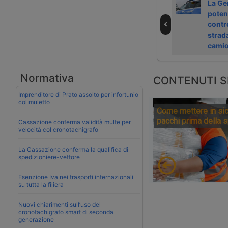
Video | le
Video | Strade
La Ge
difficoltà delle
pari: Nicoleta tra
potenz
donne nel
maternità e
contro
lavorare in
cabina
strad
cabina
cami
Normativa
CONTENUTI S
Imprenditore di Prato assolto per infortunio
col muletto
Come mettere in sic
pacchi prima della 
Cassazione conferma validità multe per
velocità col cronotachigrafo
La Cassazione conferma la qualifica di
spedizioniere-vettore
Esenzione Iva nei trasporti internazionali
su tutta la filiera
Nuovi chiarimenti sull’uso del
cronotachigrafo smart di seconda
generazione