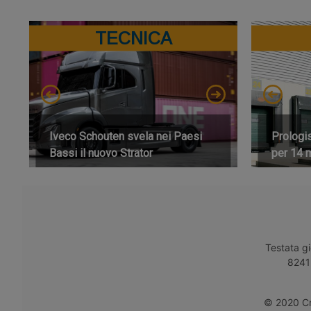
TECNICA
Iveco Schouten svela nei Paesi
Prologi
Bassi il nuovo Strator
per 14 m
Testata gi
8241 
© 2020 Cro