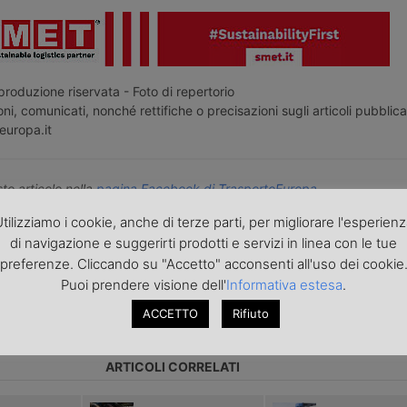
roduzione riservata - Foto di repertorio
ni, comunicati, nonché rettifiche o precisazioni sugli articoli pubblica
europa.it
o articolo nella
pagina Facebook di TrasportoEuropa
aggiornato sulle ultime novità sul trasporto e la logistica e non perd
tilizziamo i cookie, anche di terze parti, per migliorare l'esperien
portoEuropa?
Iscriviti alla nostra Newsletter
con l'elenco ed i link di tut
di navigazione e suggerirti prodotti e servizi in linea con le tue
ecedenti l'invio. Gratuita e NO SPAM!
preferenze. Cliccando su "Accetto" acconsenti all'uso dei cookie
Puoi prendere visione dell'
Informativa estesa
.
icolo precedente
Articolo successivo »
ACCETTO
Rifiuto
ARTICOLI CORRELATI