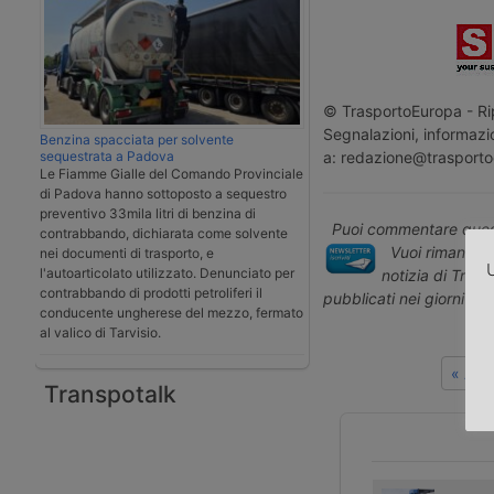
© TrasportoEuropa - Rip
Segnalazioni, informazio
Benzina spacciata per solvente
a: redazione@trasporto
sequestrata a Padova
Le Fiamme Gialle del Comando Provinciale
di Padova hanno sottoposto a sequestro
preventivo 33mila litri di benzina di
Puoi commentare quest
contrabbando, dichiarata come solvente
Vuoi rimanere 
nei documenti di trasporto, e
U
l'autoarticolato utilizzato. Denunciato per
notizia di Tras
contrabbando di prodotti petroliferi il
pubblicati nei giorni pr
conducente ungherese del mezzo, fermato
al valico di Tarvisio.
« Art
Transpotalk