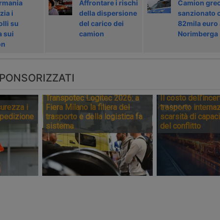
rmania
Affrontare i rischi
Camion gre
ia i
della dispersione
sanzionato 
lli su
del carico dei
82mila euro 
a sui
camion
Norimberga
on
PONSORIZZATI
Transpotec Logitec 2026: a
Il costo dell’incer
urezza i
Fiera Milano la filiera del
trasporto internaz
spedizione
trasporto e della logistica fa
scarsità di capaci
sistema
del conflitto