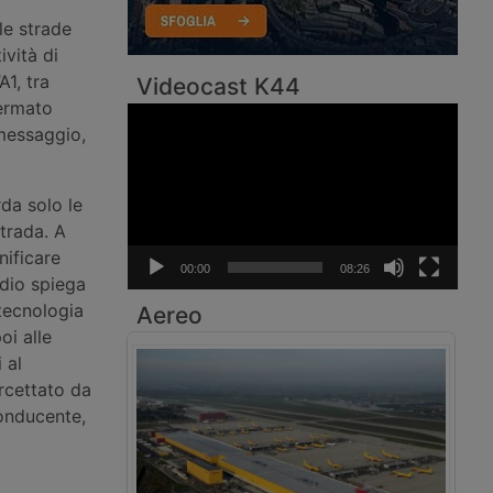
le strade
ività di
A1, tra
Videocast K44
fermato
Video
messaggio,
Player
da solo le
trada. A
nificare
00:00
08:26
odio spiega
 tecnologia
Aereo
oi alle
 al
rcettato da
onducente,