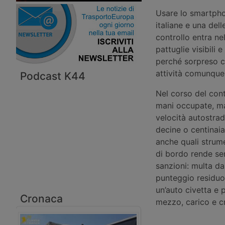
Usare lo smartphon
italiane e una del
controllo entra nel
pattuglie visibili
perché sorpreso c
attività comunque 
Podcast K44
Nel corso del cont
mani occupate, ma 
velocità autostra
decine o centinaia
anche quali strume
di bordo rende sem
sanzioni: multa d
punteggio residuo.
un’auto civetta e
Cronaca
mezzo, carico e c