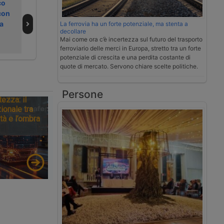
co
Cassazione
Video | le novità
con
conferma validità
Volvo Trucks per
a
multe per
il 2026
La ferrovia ha un forte potenziale, ma stenta a
decollare
velocità col
Mai come ora c’è incertezza sul futuro del trasporto
cronotachigrafo
ferroviario delle merci in Europa, stretto tra un forte
potenziale di crescita e una perdita costante di
quote di mercato. Servono chiare scelte politiche.
Persone
tezza: il
ionale tra
tà e l’ombra