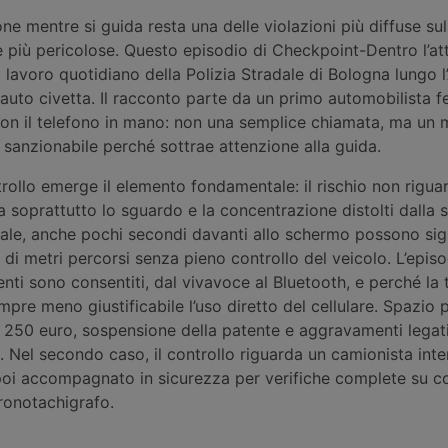
e mentre si guida resta una delle violazioni più diffuse sul
le più pericolose. Questo episodio di Checkpoint-Dentro l’att
 lavoro quotidiano della Polizia Stradale di Bologna lungo l’
 e auto civetta. Il racconto parte da un primo automobilista 
on il telefono in mano: non una semplice chiamata, ma un 
sanzionabile perché sottrae attenzione alla guida.
rollo emerge il elemento fondamentale: il rischio non riguar
soprattutto lo sguardo e la concentrazione distolti dalla s
dale, anche pochi secondi davanti allo schermo possono sig
 di metri percorsi senza pieno controllo del veicolo. L’epis
nti sono consentiti, dal vivavoce al Bluetooth, e perché la
pre meno giustificabile l’uso diretto del cellulare. Spazio p
a 250 euro, sospensione della patente e aggravamenti legati
 Nel secondo caso, il controllo riguarda un camionista inte
 poi accompagnato in sicurezza per verifiche complete su c
ronotachigrafo.