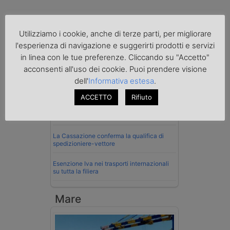
Utilizziamo i cookie, anche di terze parti, per migliorare
Normativa
l'esperienza di navigazione e suggerirti prodotti e servizi
La riforma del Codice della Strada punta
in linea con le tue preferenze. Cliccando su "Accetto"
sull’autotrasporto
acconsenti all'uso dei cookie. Puoi prendere visione
dell'
Informativa estesa
.
Imprenditore di Prato assolto per infortunio
col muletto
ACCETTO
Rifiuto
Cassazione conferma validità multe per
velocità col cronotachigrafo
La Cassazione conferma la qualifica di
spedizioniere-vettore
Esenzione Iva nei trasporti internazionali
su tutta la filiera
Mare