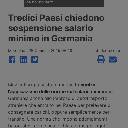
da bollino nero
Divieti di circolazione per i veicoli industriali
Tredici Paesi chiedono
e potenziamento del personale Anas sulla
rete nazionale nel weekend che apre la
sospensione salario
settimana di Ferragosto, con oltre 25
milioni di spostamenti attesi tra il 7 e il 9
minimo in Germania
agosto 2026.
Mercoledì, 28 Gennaio 2015 06:18
di Redazione
Mezza Europa si sta mobilitando
contro
l'applicazione delle norme sul salario minimo
in
Germania anche alle imprese di autotrasporto
straniere che entrano nel Paese per prelevare o
consegnare carichi, oppure semplicemente per
transito. Una norma che impone adempimenti
burocratici, come una dichiarazione per ogni