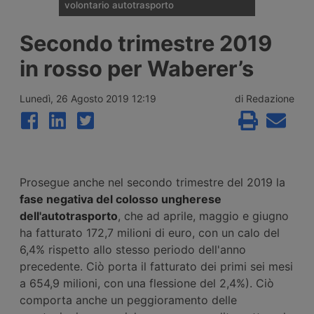
volontario autotrasporto
Il Comitato Centrale dell’Albo nazionale
Secondo trimestre 2019
degli Autotrasportatori ha pubblicato
l’elenco delle 133 imprese monoveicolari
in rosso per Waberer’s
ammesse agli incentivi da 15mila euro per
l’uscita volontaria dal mercato, nell’ambito
del bando finanziato con 2 milioni di euro
Lunedì, 26 Agosto 2019 12:19
di Redazione
per il 2026.
Prosegue anche nel secondo trimestre del 2019 la
fase negativa del colosso ungherese
dell'autotrasporto
, che ad aprile, maggio e giugno
ha fatturato 172,7 milioni di euro, con un calo del
6,4% rispetto allo stesso periodo dell'anno
precedente. Ciò porta il fatturato dei primi sei mesi
a 654,9 milioni, con una flessione del 2,4%). Ciò
comporta anche un peggioramento delle