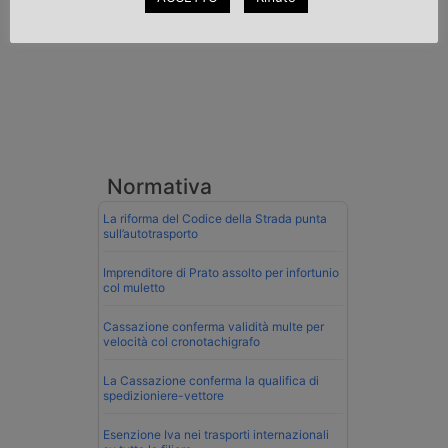
Normativa
La riforma del Codice della Strada punta
sull’autotrasporto
Imprenditore di Prato assolto per infortunio
col muletto
Cassazione conferma validità multe per
velocità col cronotachigrafo
La Cassazione conferma la qualifica di
spedizioniere-vettore
Esenzione Iva nei trasporti internazionali