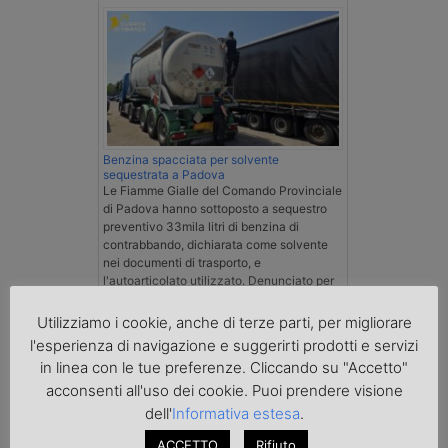
Benzina spacciata per solvente
sequestrata a Padova
Le Fiamme Gialle del Comando Provinciale
di Padova hanno sottoposto a sequestro
preventivo 33mila litri di benzina di
contrabbando, dichiarata come solvente
nei documenti di trasporto, e
l'autoarticolato utilizzato. Denunciato per
contrabbando di prodotti petroliferi il
conducente ungherese del mezzo, fermato
Utilizziamo i cookie, anche di terze parti, per migliorare
al valico di Tarvisio.
l'esperienza di navigazione e suggerirti prodotti e servizi
in linea con le tue preferenze. Cliccando su "Accetto"
Transpotalk
acconsenti all'uso dei cookie. Puoi prendere visione
dell'
Informativa estesa
.
ACCETTO
Rifiuto