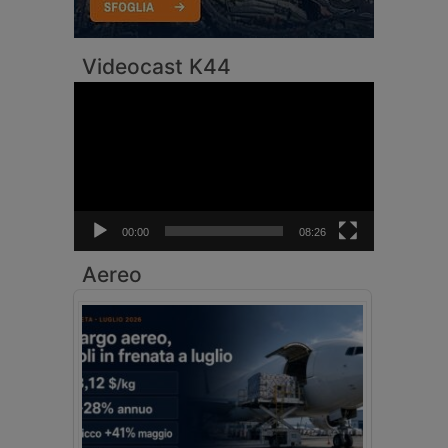
Videocast K44
Video
Player
00:00
08:26
Aereo