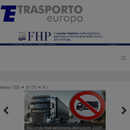
Array ( [0] => 31 [1] => 9 )
Secondo fine settimana dell’estate 2026