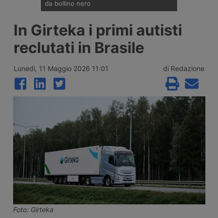
da bollino nero
Divieti di circolazione per i veicoli industriali
In Girteka i primi autisti
e potenziamento del personale Anas sulla
rete nazionale nel weekend che apre la
reclutati in Brasile
settimana di Ferragosto, con oltre 25
milioni di spostamenti attesi tra il 7 e il 9
agosto 2026.
Lunedì, 11 Maggio 2026 11:01
di Redazione
Foto: Girteka