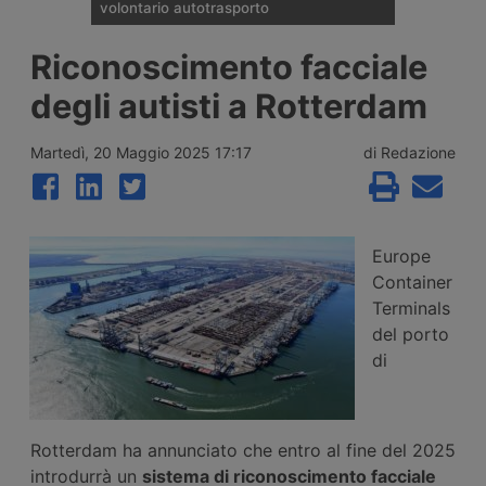
volontario autotrasporto
Il Comitato Centrale dell’Albo nazionale
Riconoscimento facciale
degli Autotrasportatori ha pubblicato
l’elenco delle 133 imprese monoveicolari
degli autisti a Rotterdam
ammesse agli incentivi da 15mila euro per
l’uscita volontaria dal mercato, nell’ambito
del bando finanziato con 2 milioni di euro
Martedì, 20 Maggio 2025 17:17
di Redazione
per il 2026.
Europe
Container
Terminals
del porto
di
Rotterdam ha annunciato che entro al fine del 2025
introdurrà un
sistema di riconoscimento facciale