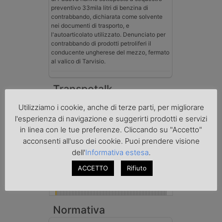
preventivo 33mila litri di benzina di
contrabbando, dichiarata come solvente
nei documenti di trasporto, e
l'autoarticolato utilizzato. Denunciato per
contrabbando di prodotti petroliferi il
conducente ungherese del mezzo, fermato
al valico di Tarvisio.
Transpotalk
Utilizziamo i cookie, anche di terze parti, per migliorare
l'esperienza di navigazione e suggerirti prodotti e servizi
in linea con le tue preferenze. Cliccando su "Accetto"
acconsenti all'uso dei cookie. Puoi prendere visione
dell'
Informativa estesa
.
ACCETTO
Rifiuto
Normativa