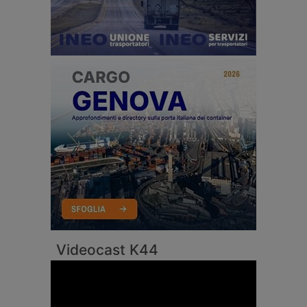
Videocast K44
Video
Player