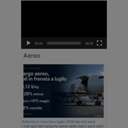
Video
Player
00:00
08:26
Aereo
Rallenta la crescita a luglio 2026 dei noli aerei
I noli spot del trasporto aereo delle merci sono saliti