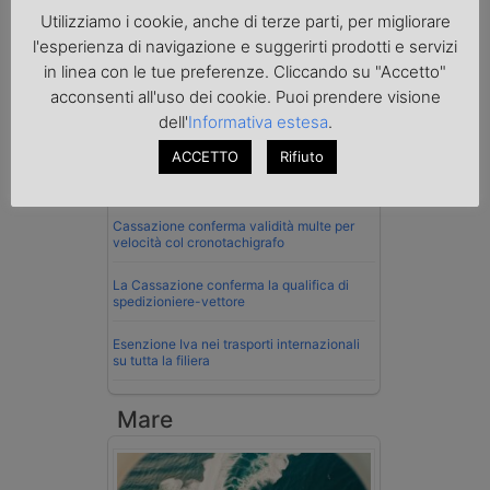
Utilizziamo i cookie, anche di terze parti, per migliorare
l'esperienza di navigazione e suggerirti prodotti e servizi
Normativa
in linea con le tue preferenze. Cliccando su "Accetto"
acconsenti all'uso dei cookie. Puoi prendere visione
La riforma del Codice della Strada punta
dell'
Informativa estesa
.
sull’autotrasporto
ACCETTO
Rifiuto
Imprenditore di Prato assolto per infortunio
col muletto
Cassazione conferma validità multe per
velocità col cronotachigrafo
La Cassazione conferma la qualifica di
spedizioniere-vettore
Esenzione Iva nei trasporti internazionali
su tutta la filiera
Mare