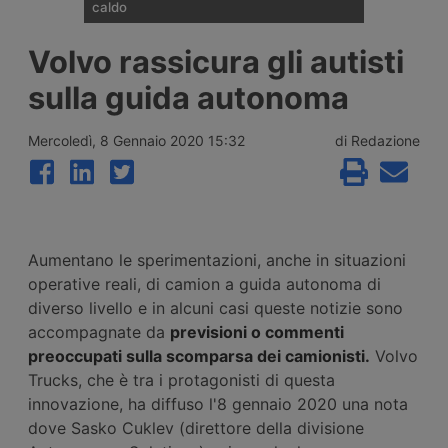
caldo
Un autista di veicoli industriali affiliato al
Volvo rassicura gli autisti
sindacato spagnolo Sinacoas è stato
ricoverato per un colpo di calore dopo
sulla guida autonoma
essere rimasto bloccato oltre 24 ore vicino
a Ontígola, in Spagna, con temperature
superiori ai 42 gradi e senza aria
Mercoledì, 8 Gennaio 2020 15:32
di Redazione
condizionata funzionante. Il sindacato
denuncia i ritardi dell’azienda nell’assistenza
stradale.
Aumentano le sperimentazioni, anche in situazioni
operative reali, di camion a guida autonoma di
diverso livello e in alcuni casi queste notizie sono
accompagnate da
previsioni o commenti
preoccupati sulla scomparsa dei camionisti.
Volvo
Trucks, che è tra i protagonisti di questa
innovazione, ha diffuso l'8 gennaio 2020 una nota
dove Sasko Cuklev (direttore della divisione