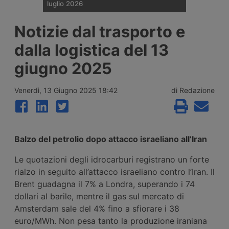
luglio 2026
DB Cargo apre ufficio in Ucraina – Abs
Notizie dal trasporto e
approva portacontainer nucleare –
Imbarcati 1.500 suv Lepas per l’Europa –
dalla logistica del 13
Mercitalia ottiene manovre ferroviarie a
Genova e Savona – Gls potenzia a Bolzano
giugno 2025
Venerdì, 13 Giugno 2025 18:42
di Redazione
Balzo del petrolio dopo attacco israeliano all’Iran
Le quotazioni degli idrocarburi registrano un forte
rialzo in seguito all’attacco israeliano contro l’Iran. Il
Brent guadagna il 7% a Londra, superando i 74
dollari al barile, mentre il gas sul mercato di
Amsterdam sale del 4% fino a sfiorare i 38
euro/MWh. Non pesa tanto la produzione iraniana