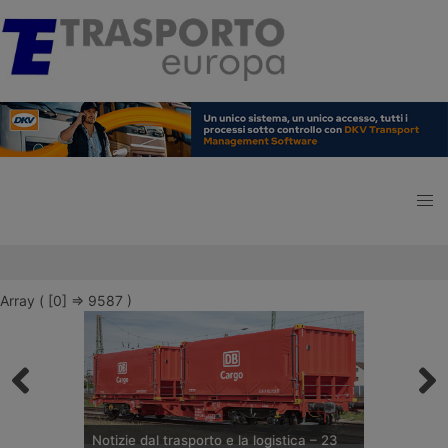
Array ( [0] => 9587 )
Notizie dal trasporto e la logistica – 23