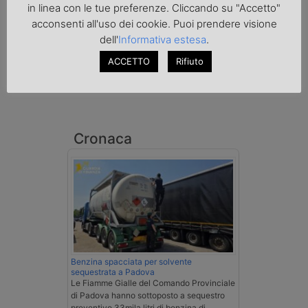
in linea con le tue preferenze. Cliccando su "Accetto"
acconsenti all'uso dei cookie. Puoi prendere visione
dell'
Informativa estesa
.
ACCETTO
Rifiuto
Cronaca
Benzina spacciata per solvente
sequestrata a Padova
Le Fiamme Gialle del Comando Provinciale
di Padova hanno sottoposto a sequestro
preventivo 33mila litri di benzina di