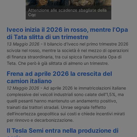
Attenzione alle scadenze sbagliate della
Cqc
Il ministero dei Trasporti ha comunicato
Iveco inizia il 2026 in rosso, mentre l’Opa
solo nel marzo 2026 un disallineamento nel
database Anag che, tra ottobre 2021 e
di Tata slitta di un trimestre
agosto 2022, ha generato Carte di
13 Maggio 2026
- Il bilancio d’Iveco nel primo trimestre 2026
qualificazione del conducente con
scivola nel rosso, mentre la società è nel mezzo di operazioni
scadenze errate. Decine di migliaia di autisti
di finanza straordinaria, tra cui spicca l’annunciata Opa di
professionali rischiano sanzioni,
Teta. Che però è già slittata di almeno un trimestre.
sospensioni e costi di rinnovo fino a 2.550
euro.
Frena ad aprile 2026 la crescita del
camion italiano
12 Maggio 2026
- Ad aprile 2026 le immatricolazioni italiane
complessive dei veicoli industriali sono calate dell’1,5%, ma
quelli pesanti hanno mantenuto un andamento positivo,
trainati dai trattori stradali. Unrae segnala l’effetto
dell’incertezza geopolitica sui costi e chiede incentivi mirati
per rinnovo e decarbonizzazione.
Il Tesla Semi entra nella produzione di