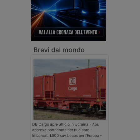
Brevi dal mondo
DB Cargo apre ufficio in Ucraina - Abs
approva portacontainer nucleare -
Imbarcati 1.500 suv Lepas per l’Europa -