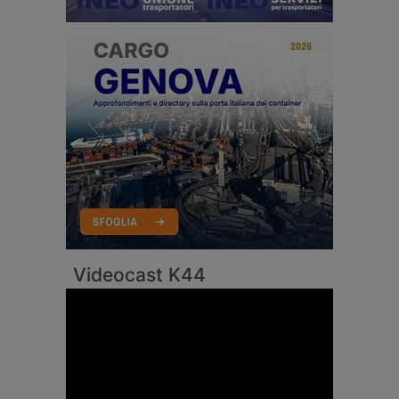
Videocast K44
Video
Player