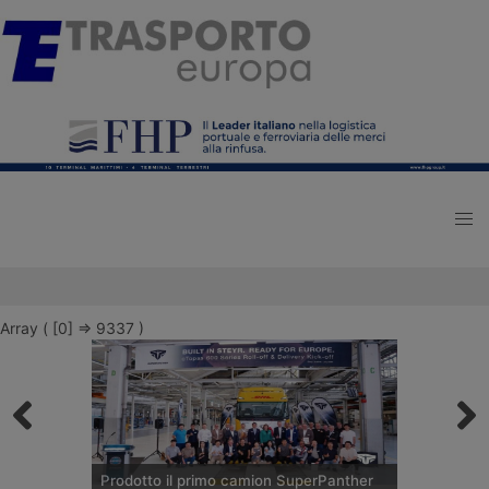
Array ( [0] => 9337 )
Prodotto il primo camion SuperPanther