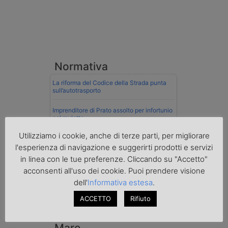
Normativa
La riforma del Codice della Strada punta
sull’autotrasporto
Imprenditore di Prato assolto per infortunio
col muletto
Utilizziamo i cookie, anche di terze parti, per migliorare
Cassazione conferma validità multe per
velocità col cronotachigrafo
l'esperienza di navigazione e suggerirti prodotti e servizi
in linea con le tue preferenze. Cliccando su "Accetto"
La Cassazione conferma la qualifica di
acconsenti all'uso dei cookie. Puoi prendere visione
spedizioniere-vettore
dell'
Informativa estesa
.
Esenzione Iva nei trasporti internazionali
ACCETTO
Rifiuto
su tutta la filiera
Mare