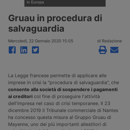
in Europa
Il 27 luglio 2026 è uscito dalla fabbrica
Gruau in procedura di
austriaca della Steyr il primo esemplare del
camion elettrico cinese SuperPanther
salvaguardia
eTopas prodotto in Europa. Ha già ottenuto
l’omologazione Wvta per l’intera Unione
Europea. Prime consegne a Dhl Freight e
Mercoledì, 22 Gennaio 2020 15:05
di Redazione
Gress Speditions.
La Legge francese permette di applicare alle
imprese in crisi la "procedura di salvaguardia", che
consente alla società di sospendere i pagamenti
ai creditori
col fine di proseguire l'attività
dell'impresa nel caso di crisi temporanee. Il 23
dicembre 2019 il Tribunale commerciale di Nantes
ha concesso questa misura al Gruppo Gruau di
Mayenne, uno dei più importanti allestitori di