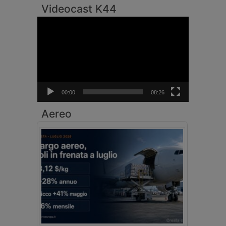
Videocast K44
Video
Player
00:00
08:26
Aereo