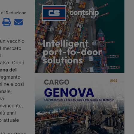
rtando il primo
3,8 miliardi di euro e attesa in
4.595 unità (+3,32%).
chiusura tra luglio e settembre,
riva dal segmento
mentre a Torino il marchio presenta la
di Redazione
otrici e dai trattori
gamma Model Year 2026 e il nuovo
ntre Scania scavalca
ecosistema di servizi per le flotte.
tori stradali.
 un vecchio
il mercato
di
also. Con i
tena del
l segmento
line e così
onale,
na
onvincente,
iù anni
o attuale