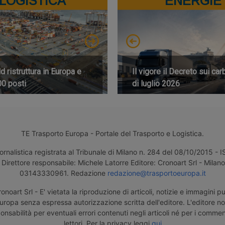
LOGISTICA
ENERGIE
 ristruttura in Europa e
Il vigore il Decreto sui car
00 posti
di luglio 2026
TE Trasporto Europa - Portale del Trasporto e Logistica.
ornalistica registrata al Tribunale di Milano n. 284 del 08/10/2015 -
Direttore responsabile: Michele Latorre Editore: Cronoart Srl - Milano 
03143330961. Redazione
redazione@trasportoeuropa.it
noart Srl - E' vietata la riproduzione di articoli, notizie e immagini pu
uropa senza espressa autorizzazione scritta dell'editore. L'editore n
nsabilità per eventuali errori contenuti negli articoli né per i comment
lettori. Per la privacy leggi
qui