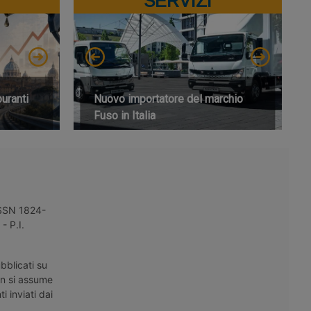
SERVIZI
buranti
Nuovo importatore del marchio
Fuso in Italia
 ISSN 1824-
- P.I.
bblicati su
on si assume
i inviati dai