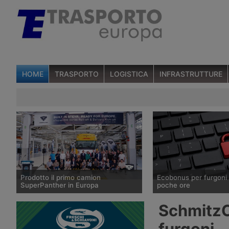
HOME
TRASPORTO
LOGISTICA
INFRASTRUTTURE
Prodotto il primo camion
Ecobonus per furgoni 
SuperPanther in Europa
poche ore
Il 27 luglio 2026 è uscito dalla
La piattaforma del mini
SchmitzC
fabbrica austriaca della Steyr il primo
Trasporti per chiedere i
esemplare del camion elettrico cinese
per l’acquisto di veicol
furgoni