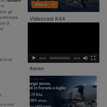
018,
restano
 in
lino gli
conformità
Videocast K44
oni di
Video
ni
Player
00:00
08:26
rticoli
Aereo
a
ca e non