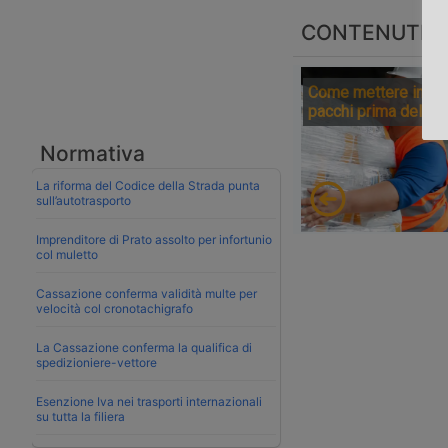
CONTENUTI S
Come mettere in sic
pacchi prima della 
Normativa
La riforma del Codice della Strada punta
sull’autotrasporto
Imprenditore di Prato assolto per infortunio
col muletto
Cassazione conferma validità multe per
velocità col cronotachigrafo
La Cassazione conferma la qualifica di
spedizioniere-vettore
Esenzione Iva nei trasporti internazionali
su tutta la filiera