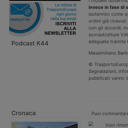
I modelli isotermi
invece in fase di 
isotermici come que
ordini già ricevut
con gli accordi, m
sovrastrutture V.K
adeguate tramite l
Podcast K44
Massimiliano Barb
© TrasportoEuropa
Segnalazioni, info
pubblicati vanno 
Cronaca
Puoi commentare
Vuoi riman