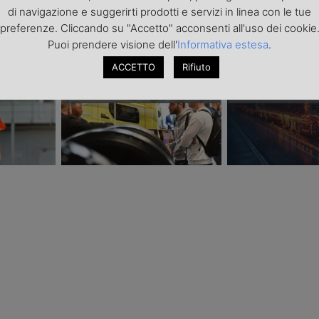
di navigazione e suggerirti prodotti e servizi in linea con le tue
PONSORIZZATI
preferenze. Cliccando su "Accetto" acconsenti all'uso dei cookie
Puoi prendere visione dell'
Informativa estesa
.
Transpotec Logitec 2026: a
Il costo dell’incer
urezza i
Fiera Milano la filiera del
trasporto internaz
ACCETTO
Rifiuto
spedizione
trasporto e della logistica fa
scarsità di capaci
sistema
del conflitto