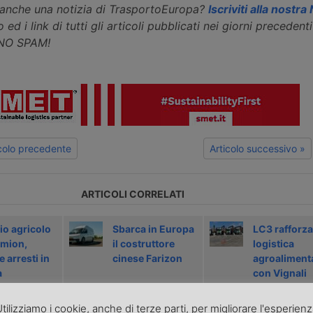
eanche una notizia di TrasportoEuropa?
Iscriviti alla nostr
 ed i link di tutti gli articoli pubblicati nei giorni precedenti 
 NO SPAM!
icolo precedente
Articolo successivo »
ARTICOLI CORRELATI
io agricolo
Sbarca in Europa
LC3 rafforza
amion,
il costruttore
logistica
 arresti in
cinese Farizon
agroaliment
a
con Vignali
tilizziamo i cookie, anche di terze parti, per migliorare l'esperien