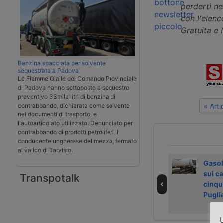
perderti n
con l'elenco
Gratuita e
Benzina spacciata per solvente
sequestrata a Padova
Le Fiamme Gialle del Comando Provinciale
di Padova hanno sottoposto a sequestro
preventivo 33mila litri di benzina di
« Art
contrabbando, dichiarata come solvente
nei documenti di trasporto, e
l'autoarticolato utilizzato. Denunciato per
contrabbando di prodotti petroliferi il
conducente ungherese del mezzo, fermato
al valico di Tarvisio.
IAA 2024 |
Controllo
Gasol
Thermo King per
completo dei
sui c
Transpotalk
il trasporto
semirimorchi
cinque
intermodale
frigo con Trailer
Pugli
refigerato
Assist Premium
U