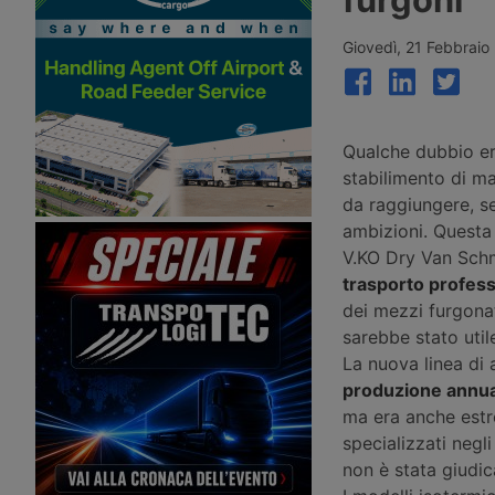
SuperPanther eTopas prodotto in
a basso impatto ambien
Europa. Ha già ottenuto
aperto le prenotazioni i
l’omologazione Wvta per l’intera
2026, ma le richiuse p
Giovedì, 21 Febbraio
Unione Europea. Prime consegne a
dopo per il rapido esau
Dhl Freight e Gress Speditions.
fondi.
Qualche dubbio era
stabilimento di ma
da raggiungere, s
ambizioni. Questa 
V.KO Dry Van Schm
trasporto profess
dei mezzi furgonat
sarebbe stato uti
La nuova linea di 
produzione annua
ma era anche estr
specializzati negl
non è stata giudi