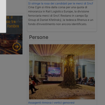
Si stringe la rosa dei candidati per le merci di Sncf
Cma Cgm si ritira dalla corsa per una quota di
.
minoranza in Rail Logistics Europe, la divisione
ferroviaria merci di Sncf. Restano in campo Ep
tezza: il
Group di Daniel Křetínský, la tedesca Rhenus e un
ionale tra
fondo d’investimento non ancora identificato.
tà e l’ombra
Persone
Assagenti rinnova i vertici genovesi