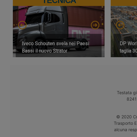
TECNICA
Iveco Schouten svela nei Paesi
DP World
Bassi il nuovo Strator
taglia 3
Testata gi
8241 
© 2020 Cro
Trasporto E
alcuna respo