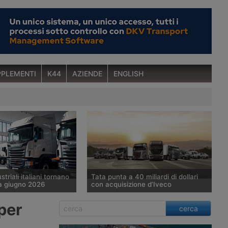
PLEMENTI
K44
AZIENDE
ENGLISH
ustriali italiani tornano
Tata punta a 40 miliardi di dollari
a giugno 2026
con acquisizione d’Iveco
6 le immatricolazioni
Tata Motors prosegue
per
cerca
icoli industriali oltre le
nell’acquisizione della divisione veicoli
te salgono a 2.579 unità
industriali di Iveco Group, valutata