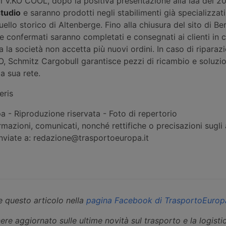
ci V.KO COOL, dopo la positiva presentazione alla Iaa del 2
studio
e saranno prodotti negli stabilimenti già specializzati
llo storico di Altenberge. Fino alla chiusura del sito di Ber
i e confermati saranno completati e consegnati ai clienti in 
a la società non accetta più nuovi ordini. In caso di riparazi
O, Schmitz Cargobull garantisce pezzi di ricambio e soluzio
a sua rete.
eris
 - Riproduzione riservata - Foto di repertorio
rmazioni, comunicati, nonché rettifiche o precisazioni sugli a
inviate a: redazione@trasportoeuropa.it
 questo articolo nella
pagina Facebook di TrasportoEurop
ere aggiornato sulle ultime novità sul trasporto e la logisti