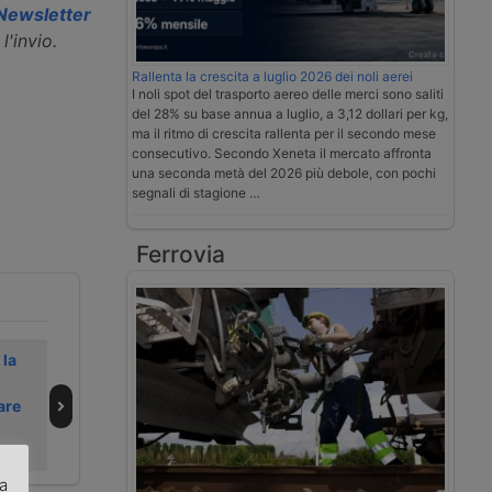
a Newsletter
l'invio.
Rallenta la crescita a luglio 2026 dei noli aerei
I noli spot del trasporto aereo delle merci sono saliti
del 28% su base annua a luglio, a 3,12 dollari per kg,
ma il ritmo di crescita rallenta per il secondo mese
consecutivo. Secondo Xeneta il mercato affronta
una seconda metà del 2026 più debole, con pochi
segnali di stagione …
Ferrovia
 la
Donfeng parte
Con Zero X, il
dal Transpotec
freddo urbano
are
per portare i
diventa elettrico
furgoni in Italia
e criogenico
za