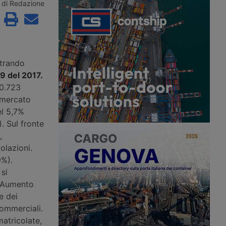
rtando il primo
3,8 miliardi di euro e attesa in
di Redazione
4.595 unità (+3,32%).
chiusura tra luglio e settembre,
riva dal segmento
mentre a Torino il marchio presenta la
otrici e dai trattori
gamma Model Year 2026 e il nuovo
ntre Scania scavalca
ecosistema di servizi per le flotte.
tori stradali.
strando
69 del 2017.
20.723
l mercato
el 5,7%
. Sul fronte
,
olazioni.
9%).
si
e. Aumento
e dei
commerciali.
atricolate,