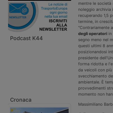
mentre le società 
noleggio archivia 
recuperando 1,5 pu
termine, in crescit
"Contrariamente al
degli operatori
in
Podcast K44
segno meno nel mer
questi ultimi 8 ann
posizionandosi int
presidente dell'Un
forma ridotta e l'
da veicoli con più
svecchiamento dell
ambientale. È tem
provvedimenti stru
momento non hanno
Cronaca
Massimiliano Barb