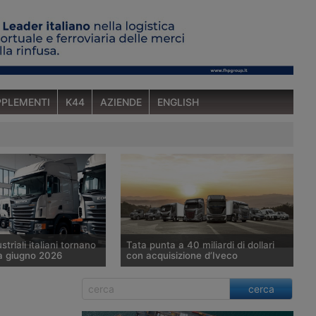
PLEMENTI
K44
AZIENDE
ENGLISH
ustriali italiani tornano
Tata punta a 40 miliardi di dollari
a giugno 2026
con acquisizione d’Iveco
6 le immatricolazioni
Tata Motors prosegue
cerca
icoli industriali oltre le
nell’acquisizione della divisione veicoli
te salgono a 2.579 unità
industriali di Iveco Group, valutata