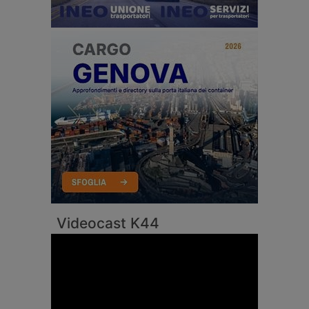
Videocast K44
Video
Player