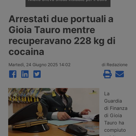
Il porto indiano di Nhava Sheva è diventato
Arrestati due portuali a
il principale hub di trasbordo verso il Golfo
dopo la crisi del Mar Rosso, ma nel 2026 lo
Gioia Tauro mentre
scontro tra Israele e Iran e la chiusura dello
stretto di Hormuz hanno reso instabile
recuperavano 228 kg di
l’assetto costruito dai vettori regionali.
cocaina
Martedì, 24 Giugno 2025 14:02
di Redazione
La
Guardia
di Finanza
di Gioia
Tauro ha
compiuto