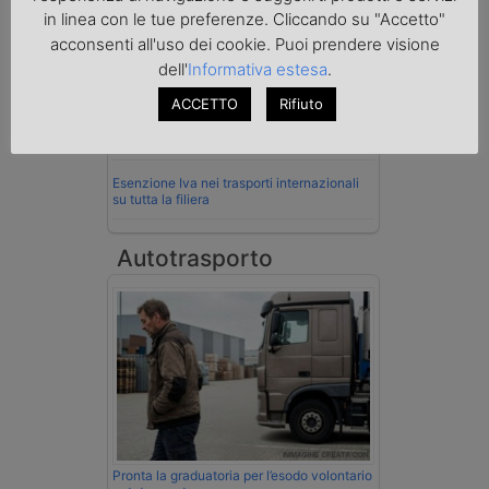
Imprenditore di Prato assolto per infortunio
in linea con le tue preferenze. Cliccando su "Accetto"
col muletto
acconsenti all'uso dei cookie. Puoi prendere visione
Cassazione conferma validità multe per
dell'
Informativa estesa
.
velocità col cronotachigrafo
ACCETTO
Rifiuto
La Cassazione conferma la qualifica di
spedizioniere-vettore
Esenzione Iva nei trasporti internazionali
su tutta la filiera
Autotrasporto
Pronta la graduatoria per l’esodo volontario