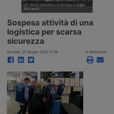
DP World ristruttura in Europa e taglia
300 posti
DP World conferma trecento esuberi nelle
Sospesa attività di una
attività europee dopo l’uscita di tre dirigenti
senior, mentre Londra e Anversa registrano
logistica per scarsa
volumi record e il gruppo prosegue gli
investimenti tra Svizzera, Golfo, Siria e
sicurezza
Regno Unito.
Giovedì, 23 Giugno 2022 11:29
di Redazione