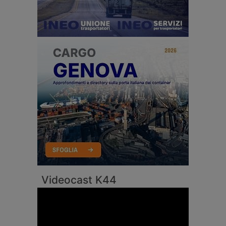
Videocast K44
Video
Player