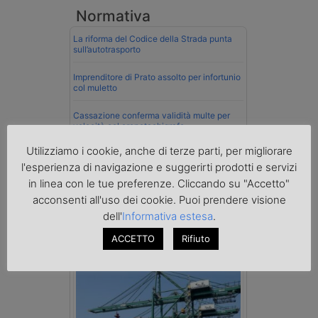
Normativa
La riforma del Codice della Strada punta
sull’autotrasporto
Imprenditore di Prato assolto per infortunio
col muletto
Cassazione conferma validità multe per
velocità col cronotachigrafo
Utilizziamo i cookie, anche di terze parti, per migliorare
La Cassazione conferma la qualifica di
spedizioniere-vettore
l'esperienza di navigazione e suggerirti prodotti e servizi
in linea con le tue preferenze. Cliccando su "Accetto"
Esenzione Iva nei trasporti internazionali
acconsenti all'uso dei cookie. Puoi prendere visione
su tutta la filiera
dell'
Informativa estesa
.
Mare
ACCETTO
Rifiuto