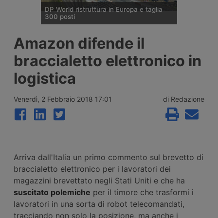
DP World ristruttura in Europa e taglia
300 posti
DP World conferma trecento esuberi nelle
Amazon difende il
attività europee dopo l’uscita di tre dirigenti
senior, mentre Londra e Anversa registrano
braccialetto elettronico in
volumi record e il gruppo prosegue gli
investimenti tra Svizzera, Golfo, Siria e
logistica
Regno Unito.
Venerdì, 2 Febbraio 2018 17:01
di Redazione
Arriva dall'Italia un primo commento sul brevetto di
braccialetto elettronico per i lavoratori dei
magazzini brevettato negli Stati Uniti e che ha
suscitato polemiche
per il timore che trasformi i
lavoratori in una sorta di robot telecomandati,
tracciando non solo la posizione, ma anche i