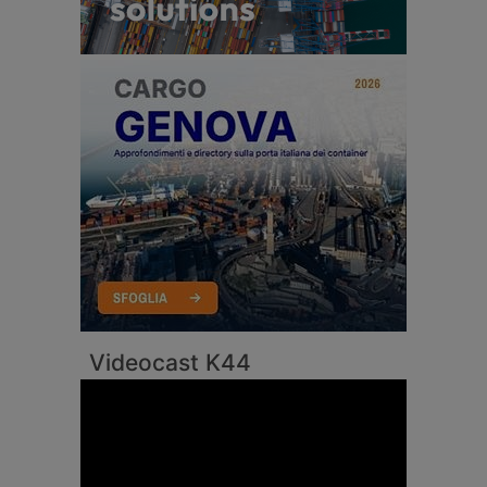
Videocast K44
Video
Player