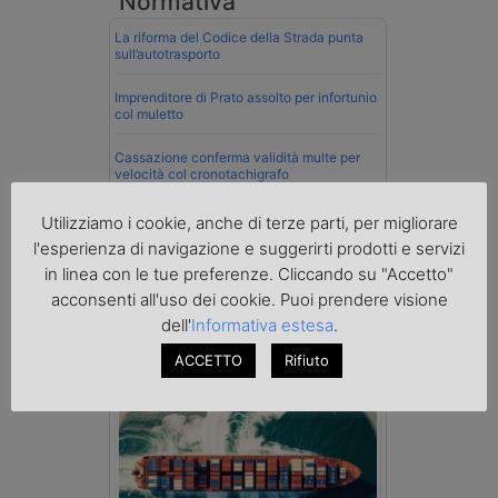
Normativa
La riforma del Codice della Strada punta
sull’autotrasporto
Imprenditore di Prato assolto per infortunio
col muletto
Cassazione conferma validità multe per
velocità col cronotachigrafo
La Cassazione conferma la qualifica di
Utilizziamo i cookie, anche di terze parti, per migliorare
spedizioniere-vettore
l'esperienza di navigazione e suggerirti prodotti e servizi
in linea con le tue preferenze. Cliccando su "Accetto"
Esenzione Iva nei trasporti internazionali
su tutta la filiera
acconsenti all'uso dei cookie. Puoi prendere visione
dell'
Informativa estesa
.
Mare
ACCETTO
Rifiuto