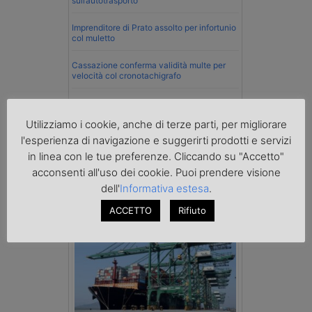
sull’autotrasporto
Imprenditore di Prato assolto per infortunio
col muletto
Cassazione conferma validità multe per
velocità col cronotachigrafo
La Cassazione conferma la qualifica di
spedizioniere-vettore
Utilizziamo i cookie, anche di terze parti, per migliorare
l'esperienza di navigazione e suggerirti prodotti e servizi
Esenzione Iva nei trasporti internazionali
su tutta la filiera
in linea con le tue preferenze. Cliccando su "Accetto"
acconsenti all'uso dei cookie. Puoi prendere visione
Mare
dell'
Informativa estesa
.
ACCETTO
Rifiuto