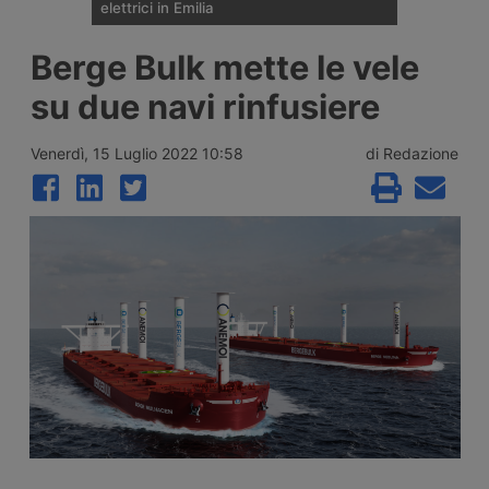
elettrici in Emilia
A Noceto, in provincia di Parma, Ewiva, del
Berge Bulk mette le vele
gruppo Enel, ha inaugurato il suo secondo
sito italiano dedicato alla ricarica
su due navi rinfusiere
ultraveloce dei veicoli industriali elettrici,
dopo Piacenza: otto punti di ricarica, di cui
quattro da 400 kW, nei pressi del casello
Venerdì, 15 Luglio 2022 10:58
di Redazione
autostradale di Parma Ovest.