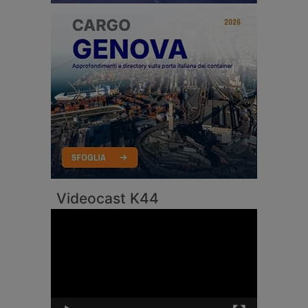
Videocast K44
Video
Player