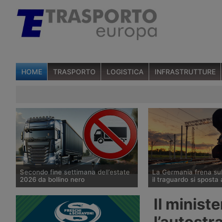
HOME
TRASPORTO
LOGISTICA
INFRASTRUTTURE
Secondo fine settimana dell’estate
La Germania frena su
2026 da bollino nero
il traguardo si sposta
Divieti di circolazione per i veicoli
Il Governo tedesco ha
Il minist
industriali e potenziamento del
l’allungamento dei tempi
personale Anas sulla rete nazionale
cantieri e la successiva
l’autost