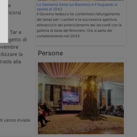
dalla
La Germania frena sul Brennero e il traguardo si
sposta al 2043
.
ri ricorsi
Il Governo tedesco ha confermato l’allungamento
dei tempi per i cantieri e la successiva apertura
all’esercizio del potenziamento dei raccordi con la
galleria di base del Brennero. Ora si parla del
 del Tar e
completamento nel 2043.
a oggetto di
ovembre
Persone
lizzare la
trada alla
ti vanno inviate