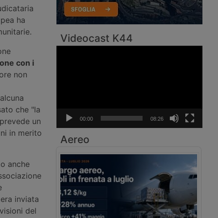
udicataria
opea ha
unitarie.
Videocast K44
one
Video
Player
ione con i
ore non
 alcuna
ato che "la
00:00
08:26
 prevede un
ni in merito
Aereo
to anche
associazione
e
era inviata
isioni del