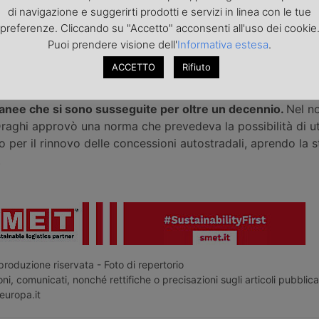
ra il 2010 e il 2014, Autostrada del Brennero Spa, sostenuta 
di navigazione e suggerirti prodotti e servizi in linea con le tue
preferenze. Cliccando su "Accetto" acconsenti all'uso dei cookie
lto Adige e dalle Province di Trento e Bolzano, presentò va
Puoi prendere visione dell'
Informativa estesa
.
utti respinti dal Tribunale Amministrativo di Roma.
ACCETTO
Rifiuto
rzo 2014 il Consiglio di Stato ribaltò la precedente sentenza
 annullando la gara. Da quel momento, la concessione è stat
nee che si sono susseguite per oltre un decennio.
Nel n
raghi approvò una norma che prevedeva la possibilità di uti
o per il rinnovo delle concessioni autostradali, aprendo la s
.
roduzione riservata - Foto di repertorio
ni, comunicati, nonché rettifiche o precisazioni sugli articoli pubblica
europa.it