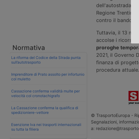
dell'autostrada. T
Regione Trentino-A
contro il bando, t
Tuttavia, il 13 ma
accolse i ricorsi,
Normativa
proroghe tempora
2021, il Governo D
La riforma del Codice della Strada punta
finanza di progett
sull’autotrasporto
procedura attuale
Imprenditore di Prato assolto per infortunio
col muletto
Cassazione conferma validità multe per
velocità col cronotachigrafo
La Cassazione conferma la qualifica di
spedizioniere-vettore
© TrasportoEuropa - Rip
Segnalazioni, informazio
Esenzione Iva nei trasporti internazionali
a: redazione@trasporto
su tutta la filiera