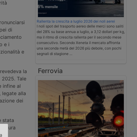
ità
Rallenta la crescita a luglio 2026 dei noli aerei
ronunciarsi
I noli spot del trasporto aereo delle merci sono saliti
pei di
del 28% su base annua a luglio, a 3,12 dollari per kg,
unciamento
ma il ritmo di crescita rallenta per il secondo mese
consecutivo. Secondo Xeneta il mercato affronta
o e i
una seconda metà del 2026 più debole, con pochi
rzionalità e
segnali di stagione …
Ferrovia
revedeva la
o 2025. Tale
infine al
 legate alla
vazione dei
è stata
ruttura
za