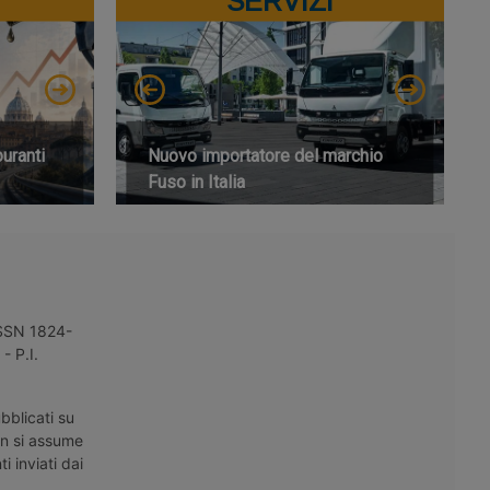
SERVIZI
buranti
Nuovo importatore del marchio
Fuso in Italia
 ISSN 1824-
- P.I.
bblicati su
on si assume
i inviati dai