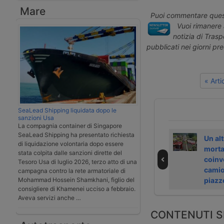
Mare
Puoi commentare quest
Vuoi rimanere 
notizia di Tras
pubblicati nei giorni pr
« Art
SeaLead Shipping liquidata dopo le
sanzioni Usa
La compagnia container di Singapore
SeaLead Shipping ha presentato richiesta
La neve chiude il
Una frana in
Un alt
di liquidazione volontaria dopo essere
Brennero in
Austria ha chiuso
morta
stata colpita dalle sanzioni dirette del
Austria con una
l’autostrada del
coinv
Tesoro Usa di luglio 2026, terzo atto di una
coda di 30 km
Brennero
camio
campagna contro la rete armatoriale di
piazz
Mohammad Hossein Shamkhani, figlio del
consigliere di Khamenei ucciso a febbraio.
Aveva servizi anche …
CONTENUTI S