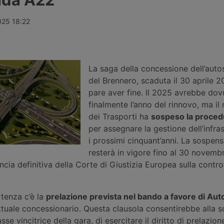
iamento dei
gestione della Fipili: attesi ora i
dispositivo a
 di base del
pareri di Antitrust e Consiglio
controlla la 
el
regionale, mentre il pedaggio
istantanea de
025 18:22
3.
riservato ai veicoli industriali resta
stradali e au
un’ipotesi condizionata, non prima
complessivi 2
del 2028.
entrambe le d
Ecco dove è 
La saga della concessione dell’aut
del Brennero, scaduta il 30 aprile 2
pare aver fine. Il 2025 avrebbe dov
finalmente l’anno del rinnovo, ma il 
dei Trasporti ha
sospeso la procedu
per assegnare la gestione dell’infras
i prossimi cinquant’anni. La sospen
resterà in vigore fino al 30 novemb
ncia definitiva della Corte di Giustizia Europea sulla contro
rtenza c’è la
prelazione previst
a
nel bando a favore di Aut
attuale concessionario. Questa clausola consentirebbe alla s
sse vincitrice della gara, di esercitare il diritto di prelazion