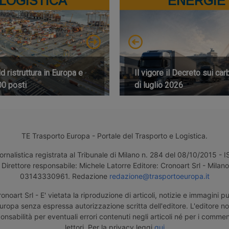
LOGISTICA
ENERGIE
 ristruttura in Europa e
Il vigore il Decreto sui car
00 posti
di luglio 2026
TE Trasporto Europa - Portale del Trasporto e Logistica.
ornalistica registrata al Tribunale di Milano n. 284 del 08/10/2015 -
Direttore responsabile: Michele Latorre Editore: Cronoart Srl - Milano 
03143330961. Redazione
redazione@trasportoeuropa.it
noart Srl - E' vietata la riproduzione di articoli, notizie e immagini pu
uropa senza espressa autorizzazione scritta dell'editore. L'editore n
nsabilità per eventuali errori contenuti negli articoli né per i comment
lettori. Per la privacy leggi
qui