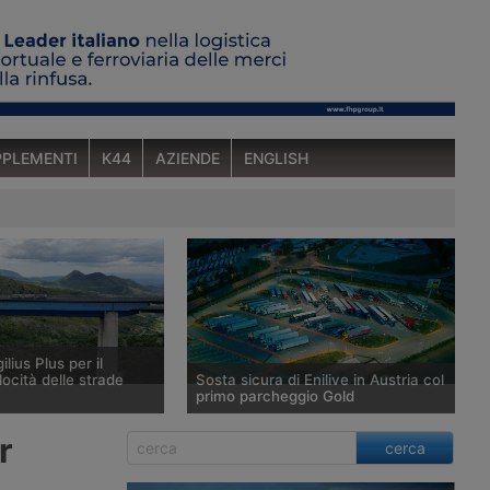
PLEMENTI
K44
AZIENDE
ENGLISH
ilius Plus per il
locità delle strade
Sosta sicura di Enilive in Austria col
primo parcheggio Gold
tema di rilevamento
Enilive Austria ha aperto a St.
r
cerca
us sviluppato da Anas e
Marienkirchen bei Schärding, lungo
ale, evoluzione del
l’autostrada A8 Innkreis, il primo