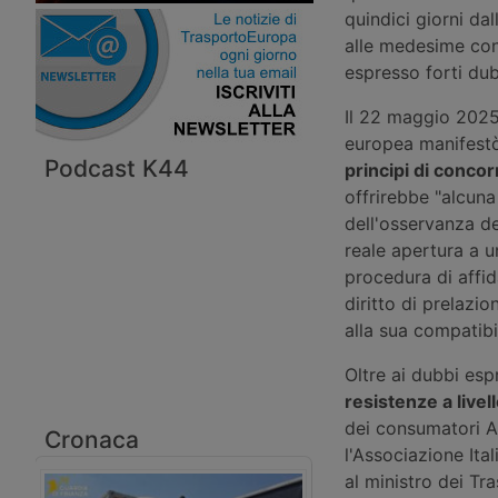
quindici giorni da
alle medesime con
espresso forti dub
Il 22 maggio 2025
europea manifest
Podcast K44
principi di conco
offrirebbe "alcuna
dell'osservanza de
reale apertura a u
procedura di affi
diritto di prelazi
alla sua compatibil
Oltre ai dubbi es
resistenze a livel
dei consumatori A
Cronaca
l'Associazione Ita
al ministro dei Tr