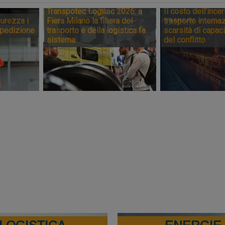
Transpotec Logitec 2026: a
Il costo dell’incer
urezza i
Fiera Milano la filiera del
trasporto internaz
spedizione
trasporto e della logistica fa
scarsità di capaci
sistema
del conflitto