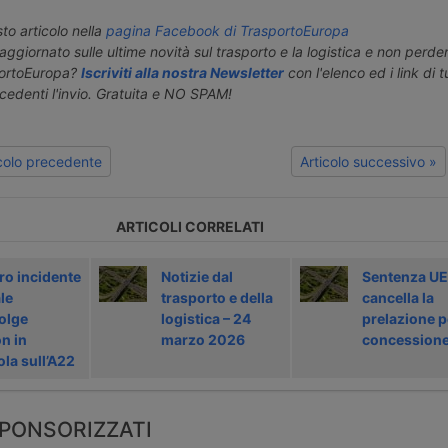
o articolo nella
pagina Facebook di TrasportoEuropa
aggiornato sulle ultime novità sul trasporto e la logistica e non perd
portoEuropa?
Iscriviti alla nostra Newsletter
con l'elenco ed i link di tut
ecedenti l'invio. Gratuita e NO SPAM!
icolo precedente
Articolo successivo »
ARTICOLI CORRELATI
ro incidente
Notizie dal
Sentenza UE
le
trasporto e della
cancella la
olge
logistica – 24
prelazione p
n in
marzo 2026
concession
ola sull’A22
PONSORIZZATI