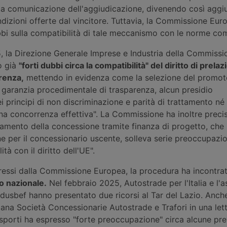
lla comunicazione dell'aggiudicazione, divenendo così aggi
dizioni offerte dal vincitore. Tuttavia, la Commissione Eur
bi sulla compatibilità di tale meccanismo con le norme com
, la Direzione Generale Imprese e Industria della Commissi
ò già
"forti dubbi circa la compatibilità" del diritto di prelaz
rrenza,
mettendo in evidenza come la selezione del promot
 garanzia procedimentale di trasparenza, alcun presidio
i principi di non discriminazione e parità di trattamento né
na concorrenza effettiva". La Commissione ha inoltre precis
damento della concessione tramite finanza di progetto, che
one per il concessionario uscente, solleva serie preoccupazio
ità con il diritto dell'UE".
pressi dalla Commissione Europea, la procedura ha incontra
lo nazionale.
Nel febbraio 2025, Autostrade per l'Italia e l'
dusbef hanno presentato due ricorsi al Tar del Lazio. Anch
liana Società Concessionarie Autostrade e Trafori in una lett
asporti ha espresso "forte preoccupazione" circa alcune prev