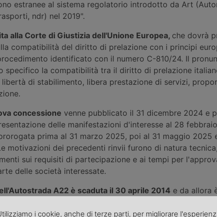
no estranee al sistema regolatorio introdotto da Art (Autor
asporti, ndr) nel 2019".
ita alla C
orte di Giustizia dell'Unione Europea,
che dovrà p
la compatibilità del diritto di prelazione con i principi euro
procedimento identificato con il numero C-810/24. Il pron
specifico la compatibilità tra il diritto di prelazione italian
 libertà di stabilimento, libera prestazione di servizi, propo
zione.
uova concessione
venne pubblicato il 31 dicembre 2024 e p
esentazione delle manifestazioni d'interesse al 28 febbrai
prorogata prima al 31 marzo 2025, poi al 31 maggio 2025 e 
 motivazioni dei precedenti rinvii furono di natura tecnica,
imenti sui requisiti di partecipazione e ai tempi per l'appro
rte delle società interessate.
ll'Autostrada A22 è scaduta il 30 aprile 2014
e da allora 
ue proroghe temporanee. La storia recente di questa infrast
nel 2010, con un primo bando di gara per la sua gestione
tilizziamo i cookie, anche di terze parti, per migliorare l'esperien