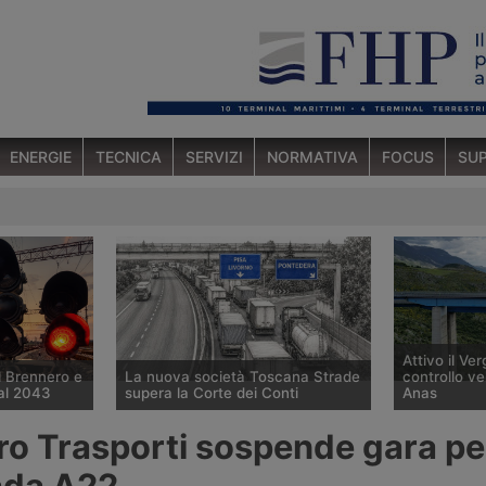
ENERGIE
TECNICA
SERVIZI
NORMATIVA
FOCUS
SUP
Attivo il Verg
l Brennero e
La nuova società Toscana Strade
controllo ve
 al 2043
supera la Corte dei Conti
Anas
 confermato
La Corte dei Conti approva la
Il nuovo sis
ero Trasporti sospende gara pe
 per i
delibera che avvia la società
Vergilius Pl
 apertura
pubblica Toscana Strade per la
Polizia Strad
rada A22