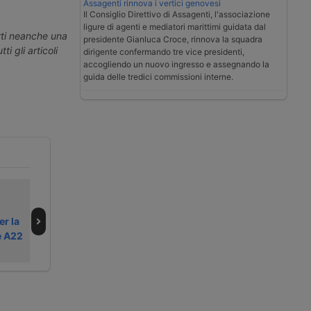
Assagenti rinnova i vertici genovesi
Il Consiglio Direttivo di Assagenti, l'associazione
ligure di agenti e mediatori marittimi guidata dal
erti neanche una
presidente Gianluca Croce, rinnova la squadra
ti gli articoli
dirigente confermando tre vice presidenti,
accogliendo un nuovo ingresso e assegnando la
guida delle tredici commissioni interne.
Riapre la gara per
Nuova
l’A22, ma solo per
contestazione
er la
pochi giorni
dell’UE sulla
e A22
concessione A22