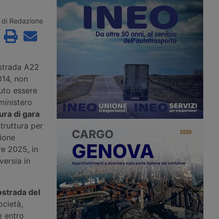
ttivo dal 2012,
parcheggio per veicoli industriali del
velocità media e
Paese certificato Gold secondo lo
i veicoli su 36 tratte
standard Sstpa. La struttura da 74
di Redazione
tostradali per
posti rientra in un progetto
11 chilometri, in
dell’Unione Europea per
irezioni di marcia.
l’ammodernamento di cinque aree di
attivo.
sosta tra Austria, Italia e Germania.
ostrada A22
014, non
uto essere
ministero
ra di gara
truttura per
sione
re 2025, in
versia in
ostrada del
ocietà,
e entro