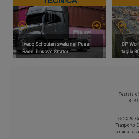
TECNICA
Iveco Schouten svela nei Paesi
DP World
Bassi il nuovo Strator
taglia 3
Testata gi
8241 
© 2020 Cro
Trasporto E
alcuna respo