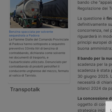
bando che "appaio
Regolazione dei Tr
La questione è
fin
definitivamente sul
concorrenza, nel 
Benzina spacciata per solvente
sequestrata a Padova
riguarderà in modo 
Le Fiamme Gialle del Comando Provinciale
principi europei di
di Padova hanno sottoposto a sequestro
buona amministra
preventivo 33mila litri di benzina di
contrabbando, dichiarata come solvente
nei documenti di trasporto, e
Il bando per la n
l'autoarticolato utilizzato. Denunciato per
scadenza per la pr
contrabbando di prodotti petroliferi il
scadenza è stata 
conducente ungherese del mezzo, fermato
al valico di Tarvisio.
30 giugno 2025. Le
necessità di chiar
bilanci 2024 da pa
Transpotalk
La concessione de
oggetto di contin
strategica iniziò 
U