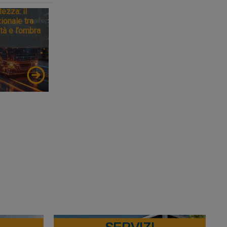
tezza: il
ionale tra
tà e l’ombra