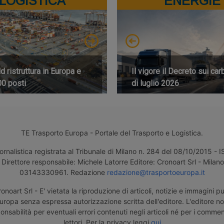
LOGISTICA
ENERGIE
 ristruttura in Europa e
Il vigore il Decreto sui car
00 posti
di luglio 2026
TE Trasporto Europa - Portale del Trasporto e Logistica.
ornalistica registrata al Tribunale di Milano n. 284 del 08/10/2015 -
Direttore responsabile: Michele Latorre Editore: Cronoart Srl - Milano 
03143330961. Redazione
redazione@trasportoeuropa.it
noart Srl - E' vietata la riproduzione di articoli, notizie e immagini pu
uropa senza espressa autorizzazione scritta dell'editore. L'editore n
nsabilità per eventuali errori contenuti negli articoli né per i comment
lettori. Per la privacy leggi
qui