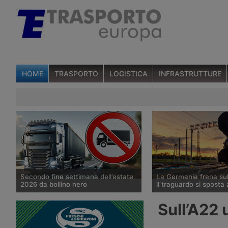
HOME
TRASPORTO
LOGISTICA
INFRASTRUTTURE
Secondo fine settimana dell’estate
La Germania frena su
2026 da bollino nero
il traguardo si sposta
Divieti di circolazione per i veicoli
Il Governo tedesco ha
Sull’A22 
industriali e potenziamento del
l’allungamento dei tempi
personale Anas sulla rete nazionale
cantieri e la successiva