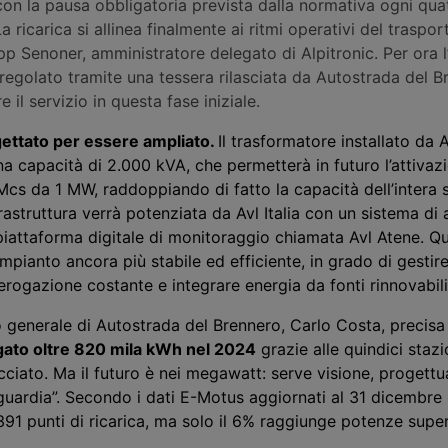
on la pausa obbligatoria prevista dalla normativa ogni qua
 ricarica si allinea finalmente ai ritmi operativi del traspor
pp Senoner, amministratore delegato di Alpitronic. Per ora 
 regolato tramite una tessera rilasciata da Autostrada del B
e il servizio in questa fase iniziale.
ogettato per essere ampliato.
Il trasformatore installato da
a capacità di 2.000 kVA, che permetterà in futuro l’attivaz
cs da 1 MW, raddoppiando di fatto la capacità dell’intera 
infrastruttura verrà potenziata da Avl Italia con un sistema d
piattaforma digitale di monitoraggio chiamata Avl Atene. Q
mpianto ancora più stabile ed efficiente, in grado di gestire 
l’erogazione costante e integrare energia da fonti rinnovabili
co generale di Autostrada del Brennero, Carlo Costa,
precisa
gato oltre 820 mila kWh nel 2024
grazie alle
quindici
stazi
acciato. Ma il futuro è nei megawatt: serve visione, progettua
guardia”. Secondo i dati E-Motus aggiornati al 31 dicembre 
.391 punti di ricarica, ma solo il 6% raggiunge potenze super