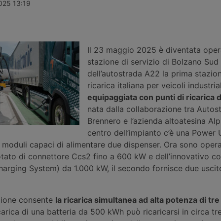
iamento dei
gestione della Fipili: attesi ora i
dispositivo a
025 13:19
 di base del
pareri di Antitrust e Consiglio
controlla la 
el
regionale, mentre il pedaggio
istantanea de
3.
riservato ai veicoli industriali resta
stradali e au
un’ipotesi condizionata, non prima
complessivi 2
del 2028.
entrambe le d
Il 23 maggio 2025 è diventata opera
Ecco dove è 
stazione di servizio di Bolzano Sud
dell’autostrada A22 la prima stazion
ricarica italiana per veicoli industrial
equipaggiata con punti di ricarica 
nata dalla collaborazione tra Autos
Brennero e l’azienda altoatesina Alpi
centro dell’impianto c’è una Power 
moduli capaci di alimentare due dispenser. Ora sono operat
 dotato di connettore Ccs2 fino a 600 kW e dell’innovativo c
rging System) da 1.000 kW, il secondo fornisce due usci
zione consente
la ricarica simultanea ad alta potenza di tr
arica di una batteria da 500 kWh può ricaricarsi in circa tre