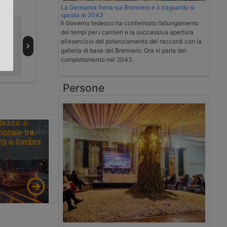
La Germania frena sul Brennero e il traguardo si
sposta al 2043
.
Il Governo tedesco ha confermato l’allungamento
nta
Un altro incidente
Video | le novità
dei tempi per i cantieri e la successiva apertura
 per
mortale
Volvo Trucks per
all’esercizio del potenziamento dei raccordi con la
ici
coinvolge
il 2026
galleria di base del Brennero. Ora si parla del
camion in
completamento nel 2043.
piazzola sull’A22
Persone
tezza: il
ionale tra
tà e l’ombra