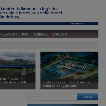
PLEMENTI
K44
AZIENDE
ENGLISH
ilius Plus per il
locità delle strade
Sosta sicura di Enilive in Austria col
primo parcheggio Gold
tema di rilevamento
Enilive Austria ha aperto a St.
cerca
us sviluppato da Anas e
Marienkirchen bei Schärding, lungo
ale, evoluzione del
l’autostrada A8 Innkreis, il primo