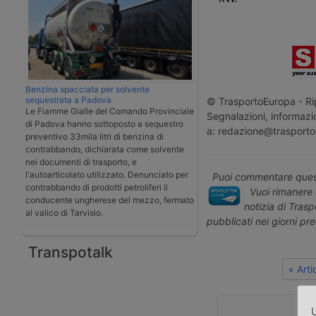
Benzina spacciata per solvente
sequestrata a Padova
© TrasportoEuropa - Rip
Le Fiamme Gialle del Comando Provinciale
Segnalazioni, informazio
di Padova hanno sottoposto a sequestro
a: redazione@trasporto
preventivo 33mila litri di benzina di
contrabbando, dichiarata come solvente
nei documenti di trasporto, e
l'autoarticolato utilizzato. Denunciato per
Puoi commentare quest
contrabbando di prodotti petroliferi il
Vuoi rimanere 
conducente ungherese del mezzo, fermato
notizia di Tras
al valico di Tarvisio.
pubblicati nei giorni pr
Transpotalk
« Art
U