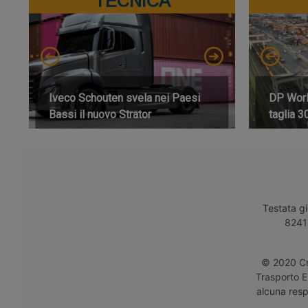
TECNICA
Iveco Schouten svela nei Paesi
DP World
Bassi il nuovo Strator
taglia 3
Testata gi
8241 
© 2020 Cro
Trasporto E
alcuna respo