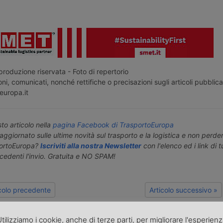
roduzione riservata - Foto di repertorio
ni, comunicati, nonché rettifiche o precisazioni sugli articoli pubblica
europa.it
o articolo nella
pagina Facebook di TrasportoEuropa
aggiornato sulle ultime novità sul trasporto e la logistica e non perd
portoEuropa?
Iscriviti alla nostra Newsletter
con l'elenco ed i link di tut
ecedenti l'invio. Gratuita e NO SPAM!
icolo precedente
Articolo successivo »
tilizziamo i cookie, anche di terze parti, per migliorare l'esperien
ARTICOLI CORRELATI