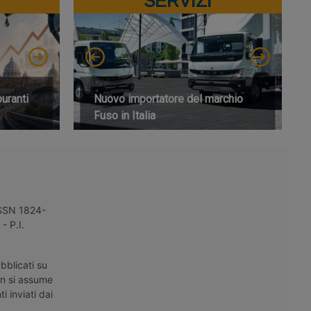
SERVIZI
buranti
Nuovo importatore del marchio
Fuso in Italia
 ISSN 1824-
- P.I.
bblicati su
on si assume
i inviati dai