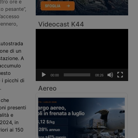
ttro ore e
to pesante”,
l’accesso
Videocast K44
rennero,
Video
Player
 Autostrada
ione di un
stazione. A
i accumulo
uesto
00:00
08:26
i picchi di
Aereo
.
 che
oni presenti
lità e
2024, in
iori ai 150