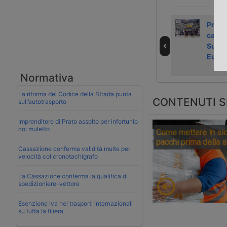
Carta DKV per
Scania lancia il
Prodo
ricaricare il
modulo batteria
cami
camion elettrico
sotto cabina e la
Super
ricarica Mcs
Euro
Normativa
La riforma del Codice della Strada punta
CONTENUTI S
sull’autotrasporto
Imprenditore di Prato assolto per infortunio
col muletto
Come mettere in sic
pacchi prima della 
Cassazione conferma validità multe per
velocità col cronotachigrafo
La Cassazione conferma la qualifica di
spedizioniere-vettore
Esenzione Iva nei trasporti internazionali
su tutta la filiera