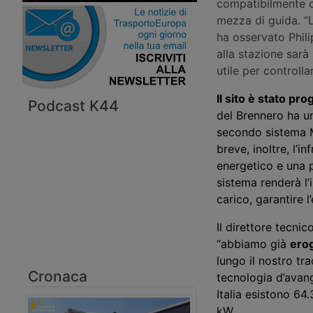
compatibilmente c
mezza di guida. “La
ha osservato Phili
alla stazione sarà
utile per controllar
Il sito è stato pr
Podcast K44
del Brennero ha un
secondo sistema M
breve, inoltre, l’
energetico e una 
sistema renderà l’i
carico, garantire 
Il direttore tecni
“
a
bbiamo già
ero
lungo il nostro tr
Cronaca
tecnologia d’avan
Italia esistono 64
kW.