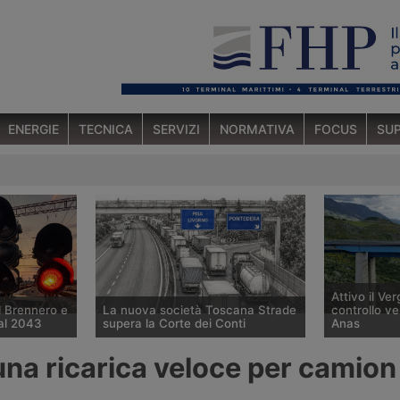
ENERGIE
TECNICA
SERVIZI
NORMATIVA
FOCUS
SUP
Attivo il Verg
l Brennero e
La nuova società Toscana Strade
controllo ve
 al 2043
supera la Corte dei Conti
Anas
 confermato
La Corte dei Conti approva la
Il nuovo sis
una ricarica veloce per camion
 per i
delibera che avvia la società
Vergilius Pl
 apertura
pubblica Toscana Strade per la
Polizia Strad