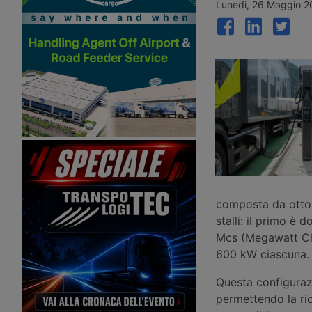
nel weekend che apre la settimana di
all’esercizio del potenz
Lunedì, 26 Maggio 2
Ferragosto, con oltre 25 milioni di
raccordi con la galleria
spostamenti attesi tra il 7 e il 9
Brennero. Ora si parla d
agosto 2026.
completamento nel 204
composta da otto 
stalli: il primo è
Mcs (Megawatt Cha
600 kW ciascuna.
Questa configura
permettendo la ric