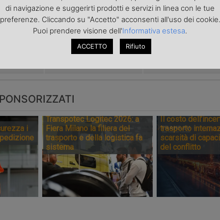
di navigazione e suggerirti prodotti e servizi in linea con le tue
preferenze. Cliccando su "Accetto" acconsenti all'uso dei cookie
tto il primo
Nuova ricarica
Londra inve
Puoi prendere visione dell'
Informativa estesa
.
on
veloce per
una “accisa”
Panther in
camion elettrici
veicoli elettr
ACCETTO
Rifiuto
pa
in Emilia
PONSORIZZATI
Transpotec Logitec 2026: a
Il costo dell’incer
urezza i
Fiera Milano la filiera del
trasporto internaz
spedizione
trasporto e della logistica fa
scarsità di capaci
sistema
del conflitto