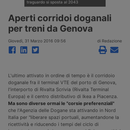
traguardo si sposta al 2043
Il Governo tedesco ha confermato
Aperti corridoi doganali
l’allungamento dei tempi per i cantieri e la
successiva apertura all’esercizio del
per treni da Genova
potenziamento dei raccordi con la galleria
di base del Brennero. Ora si parla del
completamento nel 2043.
Giovedì, 31 Marzo 2016 09:56
di Redazione
L'ultimo attivato in ordine di tempo è il corridoio
doganale fra il terminal VTE del porto di Genova,
l'interporto di Rivalta Scrivia (Rivalta Terminal
Europa) e il centro distributivo di Ikea a Piacenza.
Ma sono diverse ormai le "corsie preferenziali"
che l'Agenzia delle Dogane sta attivando in Nord
Italia per "liberare spazi portuali, aumentandone la
ricettività e riducendo i tempi del ciclo di