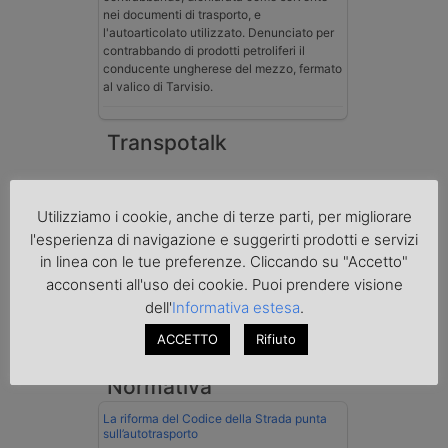
nei documenti di trasporto, e
l'autoarticolato utilizzato. Denunciato per
contrabbando di prodotti petroliferi il
conducente ungherese del mezzo, fermato
al valico di Tarvisio.
Transpotalk
Utilizziamo i cookie, anche di terze parti, per migliorare
l'esperienza di navigazione e suggerirti prodotti e servizi
in linea con le tue preferenze. Cliccando su "Accetto"
acconsenti all'uso dei cookie. Puoi prendere visione
dell'
Informativa estesa
.
ACCETTO
Rifiuto
Normativa
La riforma del Codice della Strada punta
sull’autotrasporto