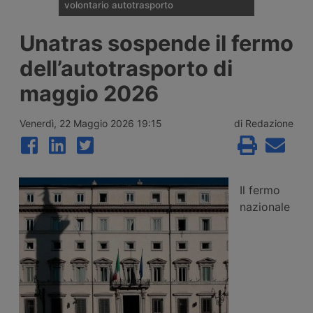
volontario autotrasporto
Il Comitato Centrale dell’Albo nazionale
Unatras sospende il fermo
degli Autotrasportatori ha pubblicato
l’elenco delle 133 imprese monoveicolari
dell’autotrasporto di
ammesse agli incentivi da 15mila euro per
l’uscita volontaria dal mercato, nell’ambito
maggio 2026
del bando finanziato con 2 milioni di euro
per il 2026.
Venerdì, 22 Maggio 2026 19:15
di Redazione
Il fermo
nazionale