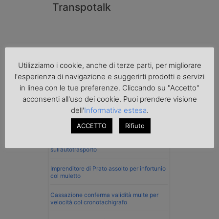
Transpotalk
Utilizziamo i cookie, anche di terze parti, per migliorare
l'esperienza di navigazione e suggerirti prodotti e servizi
in linea con le tue preferenze. Cliccando su "Accetto"
acconsenti all'uso dei cookie. Puoi prendere visione
dell'
Informativa estesa
.
Normativa
ACCETTO
Rifiuto
La riforma del Codice della Strada punta
sull’autotrasporto
Imprenditore di Prato assolto per infortunio
col muletto
Cassazione conferma validità multe per
velocità col cronotachigrafo