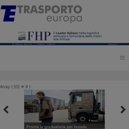
Array ( [0] => 9 )
Pronta la graduatoria per l’esodo