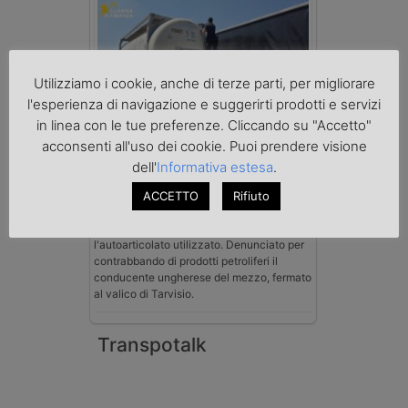
Utilizziamo i cookie, anche di terze parti, per migliorare
l'esperienza di navigazione e suggerirti prodotti e servizi
in linea con le tue preferenze. Cliccando su "Accetto"
Benzina spacciata per solvente
acconsenti all'uso dei cookie. Puoi prendere visione
sequestrata a Padova
Le Fiamme Gialle del Comando Provinciale
dell'
Informativa estesa
.
di Padova hanno sottoposto a sequestro
preventivo 33mila litri di benzina di
ACCETTO
Rifiuto
contrabbando, dichiarata come solvente
nei documenti di trasporto, e
l'autoarticolato utilizzato. Denunciato per
contrabbando di prodotti petroliferi il
conducente ungherese del mezzo, fermato
al valico di Tarvisio.
Transpotalk