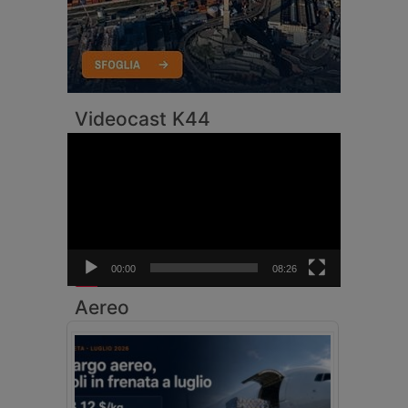
Videocast K44
Video
Player
00:00
08:26
Aereo