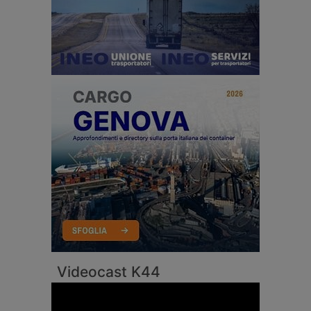
Videocast K44
Video
Player