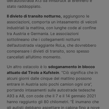
dell’autostrada A13 da Innsbruck al Brennero è
stato raddoppiato.
Il divieto di transito notturno,
aggiungono le
associazioni, comporta un intasamento di veicoli
industriali la mattina, con lunghe code al confine
tra Austria e Germania. Le associazioni
sottolineano che i collegamenti notturni
dell’autostrada viaggiante RoLa, che dovrebbero
compensare i divieti di transito, sono spesso
cancellati all’ultimo momento.
Un altro ostacolo è lo
sdoganamento in blocco
attuato dal Tirolo a Kufstein
. “Ciò significa che in
alcuni giorni dalle cinque del mattino possono
entrare in Austria solo pochi camion ogni ora”,
portando intasamenti sulle autostrade tedesche
A93 a A8, con code che il 7 e il 14 gennaio 2021
hanno raggiunto gli 80 chilometri. “È inumano che
gli autisti debbano aspettare in cabina fino a nove