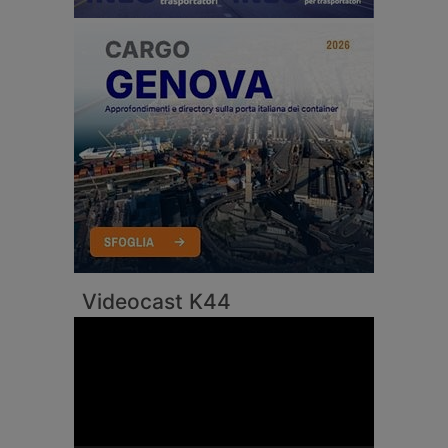
Videocast K44
Video
Player