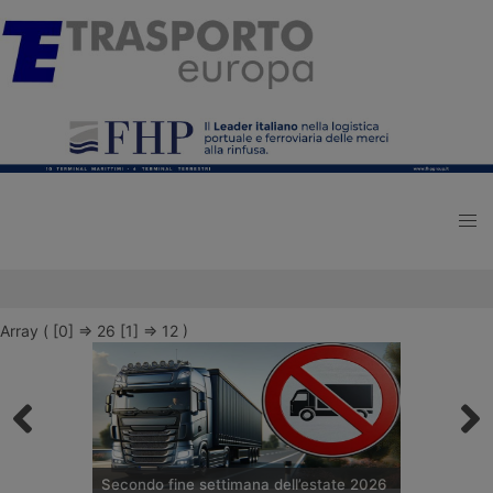
Array ( [0] => 26 [1] => 12 )
Secondo fine settimana dell’estate 2026