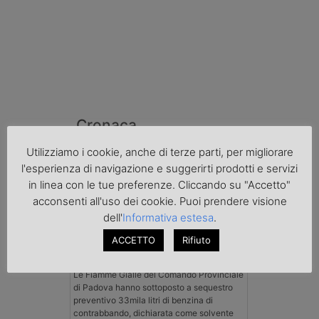
Cronaca
Utilizziamo i cookie, anche di terze parti, per migliorare
l'esperienza di navigazione e suggerirti prodotti e servizi
in linea con le tue preferenze. Cliccando su "Accetto"
acconsenti all'uso dei cookie. Puoi prendere visione
dell'
Informativa estesa
.
ACCETTO
Rifiuto
Benzina spacciata per solvente
sequestrata a Padova
Le Fiamme Gialle del Comando Provinciale
di Padova hanno sottoposto a sequestro
preventivo 33mila litri di benzina di
contrabbando, dichiarata come solvente