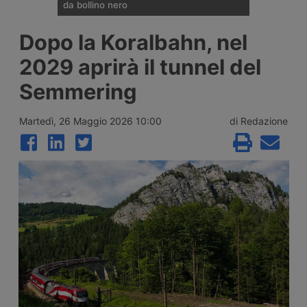
da bollino nero
Divieti di circolazione per i veicoli industriali
Dopo la Koralbahn, nel
e potenziamento del personale Anas sulla
rete nazionale nel weekend che apre la
2029 aprirà il tunnel del
settimana di Ferragosto, con oltre 25
milioni di spostamenti attesi tra il 7 e il 9
Semmering
agosto 2026.
Martedì, 26 Maggio 2026 10:00
di Redazione