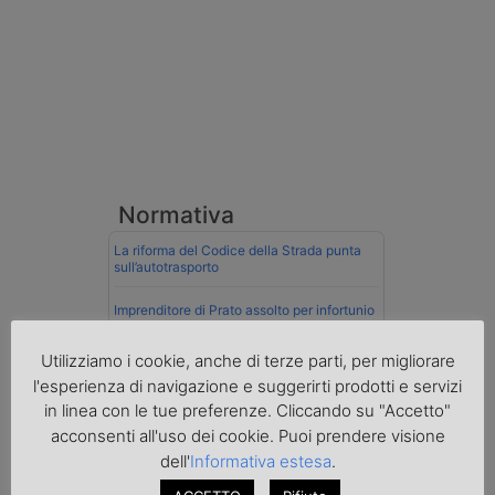
Normativa
La riforma del Codice della Strada punta
sull’autotrasporto
Imprenditore di Prato assolto per infortunio
col muletto
Utilizziamo i cookie, anche di terze parti, per migliorare
Cassazione conferma validità multe per
l'esperienza di navigazione e suggerirti prodotti e servizi
velocità col cronotachigrafo
in linea con le tue preferenze. Cliccando su "Accetto"
La Cassazione conferma la qualifica di
acconsenti all'uso dei cookie. Puoi prendere visione
spedizioniere-vettore
dell'
Informativa estesa
.
Esenzione Iva nei trasporti internazionali