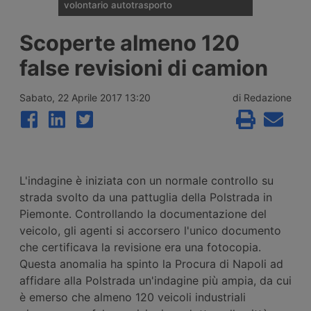
volontario autotrasporto
Il Comitato Centrale dell’Albo nazionale
Scoperte almeno 120
degli Autotrasportatori ha pubblicato
l’elenco delle 133 imprese monoveicolari
false revisioni di camion
ammesse agli incentivi da 15mila euro per
l’uscita volontaria dal mercato, nell’ambito
del bando finanziato con 2 milioni di euro
Sabato, 22 Aprile 2017 13:20
di Redazione
per il 2026.
L'indagine è iniziata con un normale controllo su
strada svolto da una pattuglia della Polstrada in
Piemonte. Controllando la documentazione del
veicolo, gli agenti si accorsero l'unico documento
che certificava la revisione era una fotocopia.
Questa anomalia ha spinto la Procura di Napoli ad
affidare alla Polstrada un'indagine più ampia, da cui
è emerso che almeno 120 veicoli industriali