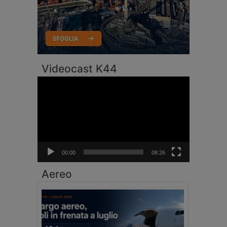
Videocast K44
Video
Player
00:00
08:26
Aereo