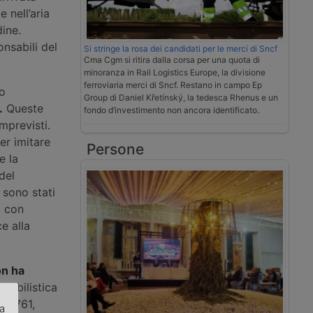
 nell’aria
dine.
nsabili del
Si stringe la rosa dei candidati per le merci di Sncf
Cma Cgm si ritira dalla corsa per una quota di
minoranza in Rail Logistics Europe, la divisione
ferroviaria merci di Sncf. Restano in campo Ep
to
Group di Daniel Křetínský, la tedesca Rhenus e un
.
Queste
fondo d’investimento non ancora identificato.
mprevisti.
er imitare
Persone
e la
del
i sono stati
o con
e alla
n ha
omobilistica
Arp4761,
za