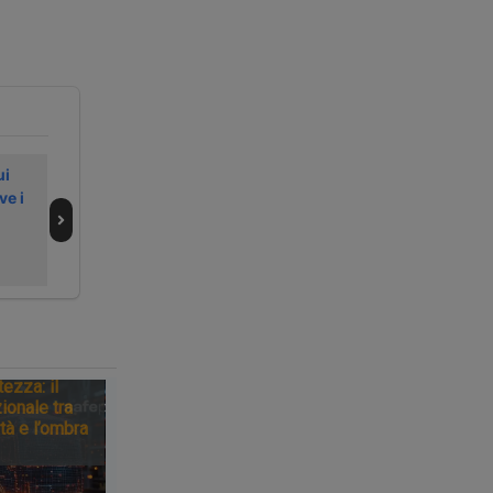
ui
La Filt proclama
Notizie dal
ve i
in Lombardia
trasporto e dalla
l’Amazon Strike
logistica – 23
Day per gli autisti
giugno 2026
tezza: il
ionale tra
tà e l’ombra