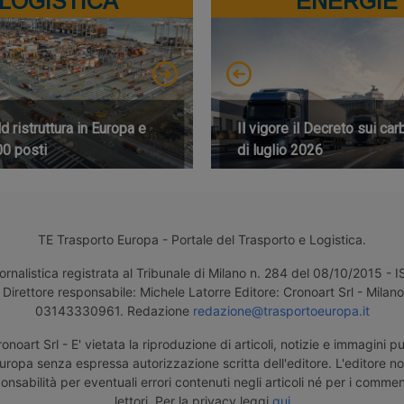
LOGISTICA
ENERGIE
 ristruttura in Europa e
Il vigore il Decreto sui car
00 posti
di luglio 2026
TE Trasporto Europa - Portale del Trasporto e Logistica.
ornalistica registrata al Tribunale di Milano n. 284 del 08/10/2015 -
Direttore responsabile: Michele Latorre Editore: Cronoart Srl - Milano 
03143330961. Redazione
redazione@trasportoeuropa.it
noart Srl - E' vietata la riproduzione di articoli, notizie e immagini pu
uropa senza espressa autorizzazione scritta dell'editore. L'editore n
nsabilità per eventuali errori contenuti negli articoli né per i comment
lettori. Per la privacy leggi
qui