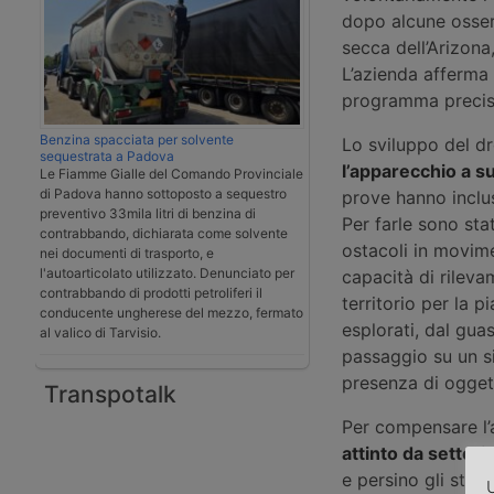
dopo alcune osserv
secca dell’Arizona,
L’azienda afferma 
programma precisan
Benzina spacciata per solvente
Lo sviluppo del d
sequestrata a Padova
l’apparecchio a su
Le Fiamme Gialle del Comando Provinciale
di Padova hanno sottoposto a sequestro
prove hanno inclus
preventivo 33mila litri di benzina di
Per farle sono sta
contrabbando, dichiarata come solvente
ostacoli in movimen
nei documenti di trasporto, e
l'autoarticolato utilizzato. Denunciato per
capacità di rileva
contrabbando di prodotti petroliferi il
territorio per la p
conducente ungherese del mezzo, fermato
esplorati, dal gu
al valico di Tarvisio.
passaggio su un si
presenza di oggett
Transpotalk
Per compensare l’
attinto da settor
e persino gli stand
U