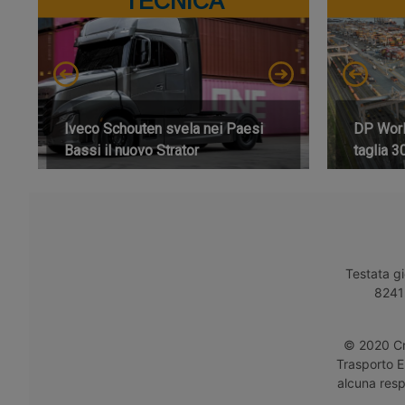
TECNICA
Iveco Schouten svela nei Paesi
DP World
Bassi il nuovo Strator
taglia 3
Testata gi
8241 
© 2020 Cro
Trasporto E
alcuna respo