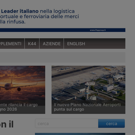
PLEMENTI
K44
AZIENDE
ENGLISH
nte rilancia il cargo
Il nuovo Piano Nazionale Aeroporti
gno 2026
punta sul cargo
6 il traffico cargo
Il nuovo Piano Nazionale degli
 il
cerca
e è cresciuto dell’8,5%
Aeroporti prevede una crescita dei
ua secondo le
volumi cargo del 31,8% entro il 2035,