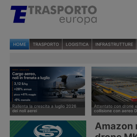
HOME
TRASPORTO
LOGISTICA
INFRASTRUTTURE
Rallenta la crescita a luglio 2026
Attentato con drone 
dei noli aerei
collisione con aereo D
I noli spot del trasporto aereo delle
Un drone con un presu
Amazon r
merci sono saliti del 28% su base
stato individuato la not
annua a luglio, a 3,12 dollari per kg,
agosto nei pressi di un
drone M