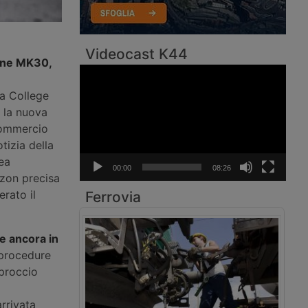
Videocast K44
rone MK30,
Video
Player
 a College
i la nuova
 commercio
tizia della
ea
00:00
08:26
azon precisa
rato il
Ferrovia
e ancora in
 procedure
pproccio
arrivata