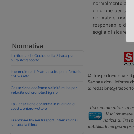
normalmente applic
un drone per conse
normative, non se
responsabile della
soglia di sicurezza
Normativa
La riforma del Codice della Strada punta
sull’autotrasporto
Imprenditore di Prato assolto per infortunio
© TrasportoEuropa - Rip
col muletto
Segnalazioni, informazio
Cassazione conferma validità multe per
a: redazione@trasporto
velocità col cronotachigrafo
La Cassazione conferma la qualifica di
Puoi commentare quest
spedizioniere-vettore
Vuoi rimanere 
notizia di Tras
Esenzione Iva nei trasporti internazionali
su tutta la filiera
pubblicati nei giorni pr