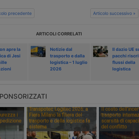
icolo precedente
Articolo successivo »
ARTICOLI CORRELATI
n apre la
Notizie dal
Il dazio UE s
ica di Jesi
trasporto e dalla
pacchi riscri
ille
logistica – 1 luglio
flussi della
zioni
2026
logistica
PONSORIZZATI
Transpotec Logitec 2026: a
Il costo dell’incer
urezza i
Fiera Milano la filiera del
trasporto internaz
spedizione
trasporto e della logistica fa
scarsità di capaci
sistema
del conflitto