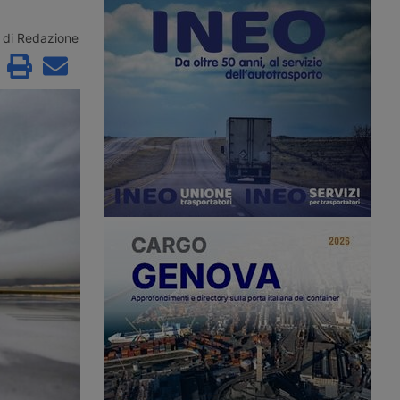
lla Iata, trainato dal
ma il settore resta concentrato al
 e dal ritorno alla
Nord e frenato dal fenomeno
vettori mediorientali,
dell’aviocamionato verso i grandi hub
di Redazione
 di carico salito al
del Nord Europa. La strategia punta
su digitalizzazione doganale,
cargocity e intermodalità ferroviaria.