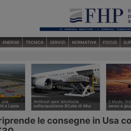
ENERGIE
TECNICA
SERVIZI
NORMATIVA
FOCUS
SUP
e una
Antitrust apre istruttoria
Il Medio Orie
hl a Lipsia
sull’acquisizione BCube di Alha
aereo a giu
nto ordigno è
L’Autorità Garante della Concorrenza
A giugno 202
iprende le consegne in Usa con
te del 5
e del Mercato ha aperto
aereo global
 aereo cargo
un’istruttoria sull’acquisizione di
su base ann
K30