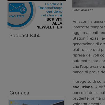
Foto: Amazon
Amazon ha annunc
interrotte tempor
aggiornamenti tecn
Podcast K44
Station (Texas), a
generazione di dro
elettronico dati pr
ripresa dei voli 
automatizzata com
che l’approvazione
banco di prova del
Il progetto di co
evoluzione.
A diff
Cronaca
consolidate su cu
prudente: prima d
volontariamente i 