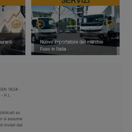
SERVIZI
buranti
Nuovo importatore del marchio
Fuso in Italia
 ISSN 1824-
- P.I.
bblicati su
on si assume
i inviati dai