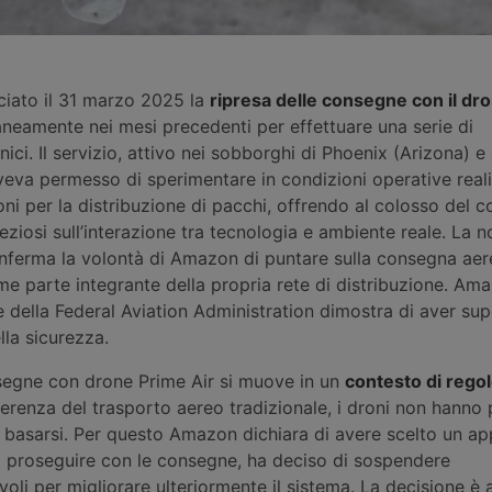
iato il 31 marzo 2025 la
ripresa delle consegne con il d
aneamente nei mesi precedenti per effettuare una serie di
ici. Il servizio, attivo nei sobborghi di Phoenix (Arizona) e
veva permesso di sperimentare in condizioni operative real
ni per la distribuzione di pacchi, offrendo al colosso del
eziosi sull’interazione tra tecnologia e ambiente reale. La no
conferma la volontà di Amazon di puntare sulla consegna aer
e parte integrante della propria rete di distribuzione. Am
 della Federal Aviation Administration dimostra di aver supe
la sicurezza.
nsegne con drone Prime Air si muove in un
contesto di regol
erenza del trasporto aereo tradizionale, i droni non hanno
i basarsi. Per questo Amazon dichiara di avere scelto un a
i proseguire con le consegne, ha deciso di sospendere
voli per migliorare ulteriormente il sistema. La decisione è 