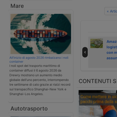
Mare
« Art
Come funziona la
Il Governo rinvia
Amazo
nuova consegna
a luglio 2026 la
logist
ultrarapida di
tassa sui pacchi
con m
Amazon
esteri
assun
All’inizio di agosto 2026 rimbalzano i noli
container
I noli spot del trasporto marittimo di
container diffusi il 6 agosto 2026 da
Drewry mostrano un aumento medio
globale dell’uno percento, interrompendo
CONTENUTI S
tre settimane di calo grazie ai rialzi record
sul transpacifico Shanghai-New York e
Shanghai-Los Angeles.
Come mettere in sic
pacchi prima della 
Autotrasporto