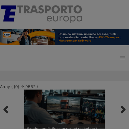
Array ( [0] => 9552 )
Bando LogIN Business avvia i rimborsi