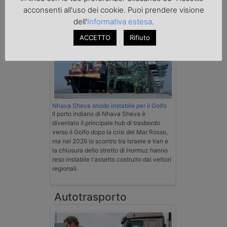
Mare
acconsenti all'uso dei cookie. Puoi prendere visione
dell'
Informativa estesa
.
ACCETTO
Rifiuto
Nhava Sheva snodo instabile per il Golfo
Il porto indiano di Nhava Sheva è
diventato il principale hub di trasbordo
verso il Golfo dopo la crisi del Mar Rosso,
ma nel 2026 lo scontro tra Israele e Iran e
la chiusura dello stretto di Hormuz hanno
reso instabile l'assetto costruito dai vettori
regionali.
Autotrasporto