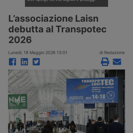
Al Transpotec 2026 Dkv Mobility ha
L’associazione Laisn
presentato soluzioni per pagamenti su
strada, pedaggi europei, carte carburante,
debutta al Transpotec
mobilità elettrica e gestione digitale delle
flotte. Ha presentato la versione 4G del
2026
Dkv Box Europe.
Lunedì, 18 Maggio 2026 13:01
di Redazione