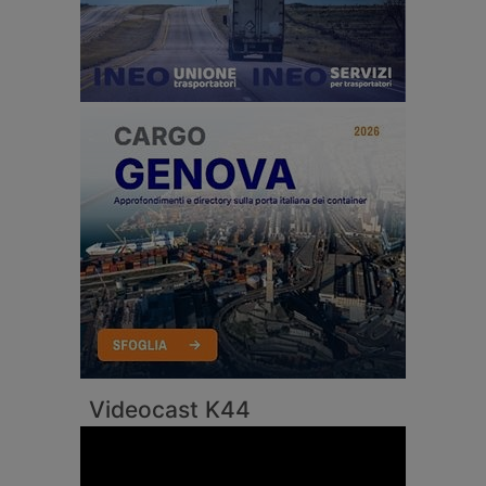
Videocast K44
Video
Player