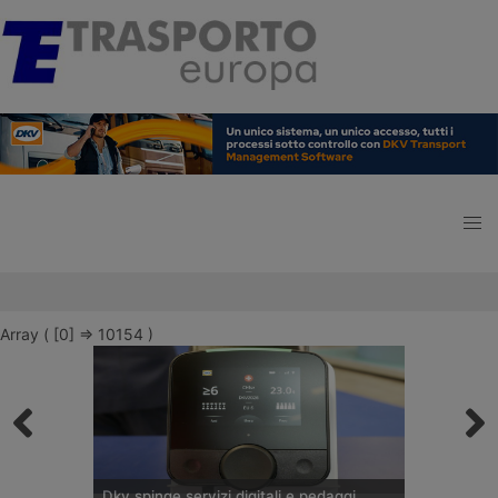
Array ( [0] => 10154 )
Dkv spinge servizi digitali e pedaggi