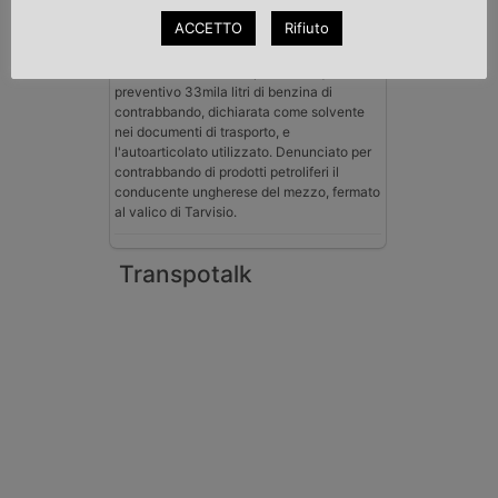
Benzina spacciata per solvente
ACCETTO
Rifiuto
sequestrata a Padova
Le Fiamme Gialle del Comando Provinciale
di Padova hanno sottoposto a sequestro
preventivo 33mila litri di benzina di
contrabbando, dichiarata come solvente
nei documenti di trasporto, e
l'autoarticolato utilizzato. Denunciato per
contrabbando di prodotti petroliferi il
conducente ungherese del mezzo, fermato
al valico di Tarvisio.
Transpotalk