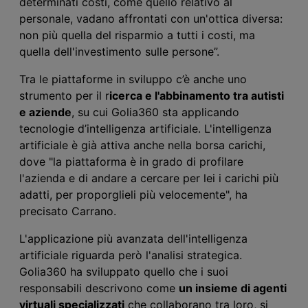
determinati costi, come quello relativo al
personale, vadano affrontati con un'ottica diversa:
non più quella del risparmio a tutti i costi, ma
quella dell'investimento sulle persone”.
Tra le piattaforme in sviluppo
c’è
anche uno
strumento per il r
icerca e l'abbinamento tra autisti
e aziende
, su cui Golia
360
sta applicando
tecnologie d’intelligenza artificiale. L'
intelligenza
artificiale
è già attiva anche nella borsa carichi,
dove "
l
a piattaforma è in grado di profilare
l'azienda e di andare a cercare per lei i carichi più
adatti, per proporglieli più velocemente", ha
precisato Carrano.
L'applicazione più avanzata dell'intelligenza
artificiale riguarda però l'analisi strategica.
Golia
360
ha sviluppato quello che i suoi
responsabili descrivono come
un insieme di agenti
virtuali specializzati
che collaborano tra loro, si