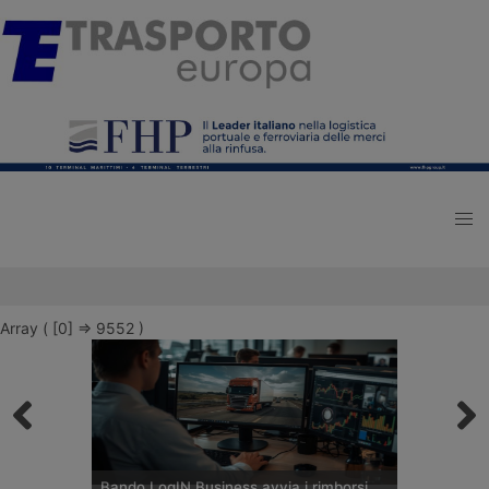
Array ( [0] => 9552 )
Bando LogIN Business avvia i rimborsi