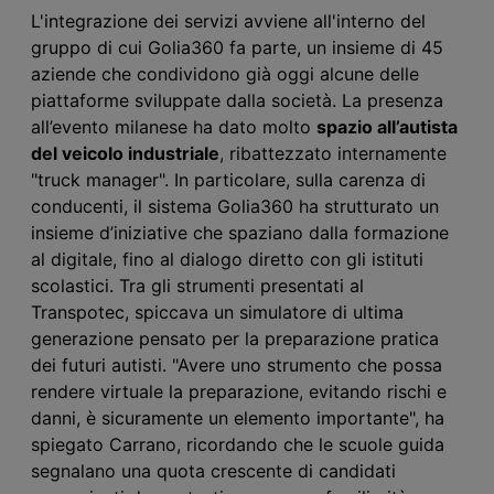
L'integrazione dei servizi avviene all'interno del
gruppo di cui Golia
360
fa parte, un insieme di 45
aziende che condividono già oggi alcune delle
piattaforme sviluppate dalla società.
La presenza
all’evento milanese ha dato molto
spazio all’autista
del veicolo industriale
, ribattezzat
o
internamente
"truck manager". In particolare, sulla carenza di
conducenti,
il sistema
Golia
360
ha strutturato un
insieme d’iniziative che spaziano dalla formazione
al digitale, fino al dialogo diretto con gli istituti
scolastici. Tra gli strumenti presentati
al
Transpotec
,
spiccava
un simulatore di ultima
generazione pensato per la preparazione pratica
dei futuri autisti. "Avere uno strumento che possa
rendere virtuale la preparazione, evitando rischi e
danni, è sicuramente un elemento importante", ha
spiegato Carrano, ricordando
che
le scuole guida
segnal
a
no una quota crescente di candidati