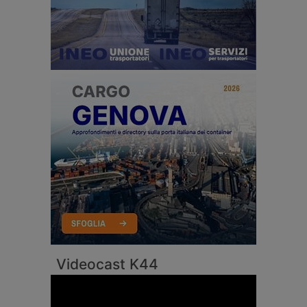
Videocast K44
Video
Player