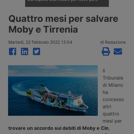
Il Comitato Interministeriale per la
Quattro mesi per salvare
Programmazione Economica ha dato
parere favorevole a un fondo da 357,65
Moby e Tirrenia
milioni di euro per quattordici interventi in
nove porti italiani, tra opere nuove a
Trieste, Messina e Venezia e il
Martedì, 22 Febbraio 2022 13:54
di Redazione
rifinanziamento di progetti già avviati in
altri sei scali.
Il
Tribunale
di Milano
ha
concesso
altri
quattro
mesi per
trovare un accordo sui debiti di Moby e Cin
,