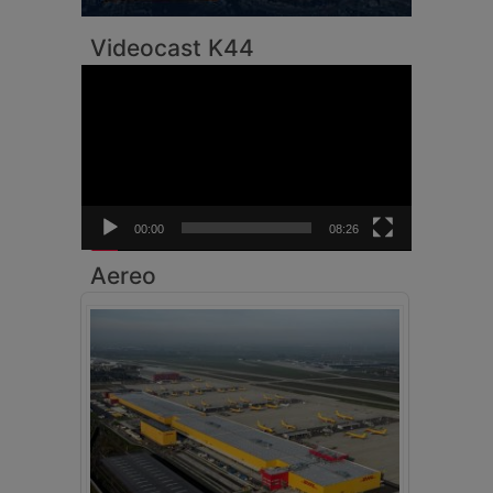
Videocast K44
Video
Player
00:00
08:26
Aereo