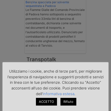
Benzina spacciata per solvente
sequestrata a Padova
Le Fiamme Gialle del Comando Provinciale
di Padova hanno sottoposto a sequestro
preventivo 33mila litri di benzina di
contrabbando, dichiarata come solvente
nei documenti di trasporto, e
l'autoarticolato utilizzato. Denunciato per
contrabbando di prodotti petroliferi il
conducente ungherese del mezzo, fermato
al valico di Tarvisio.
Transpotalk
Utilizziamo i cookie, anche di terze parti, per migliorare
l'esperienza di navigazione e suggerirti prodotti e servizi
in linea con le tue preferenze. Cliccando su "Accetto"
acconsenti all'uso dei cookie. Puoi prendere visione
dell'
Informativa estesa
.
ACCETTO
Rifiuto