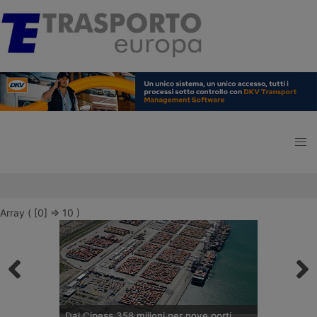
Array ( [0] => 10 )
Dal Cipess 358 milioni per nove porti