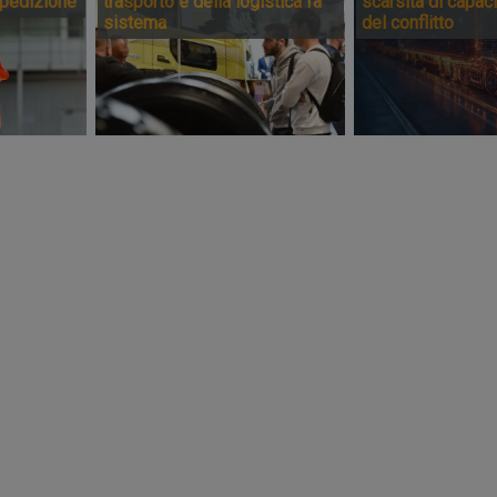
spedizione
trasporto e della logistica fa
scarsità di capaci
sistema
del conflitto