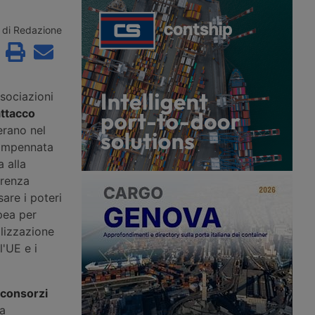
ormuz, mentre sulla
nel Maghreb con un nuovo
a una portarinfuse
collegamento diretto ro-pax tra
olpita da un proiettile
Civitavecchia e Annaba, con due
di Redazione
sso gli Houthi
rotazioni settimanali.
l’ottavo attacco a una
udita dal 22 luglio.
sociazioni
attacco
rano nel
l’impennata
a alla
rrenza
are i poteri
pea per
llizzazione
l'UE e i
 consorzi
La