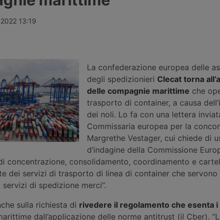
fondi
da 357,65 milioni di euro per
Stretto di H
ib e Omers,
quattordici interventi in nove porti
rotta omanit
Morgan
italiani, tra opere nuove a Trieste,
greca viene c
 2022 13:19
ne stimata
Messina e Venezia e il
e nel Mar Ro
line. Nessuna
rifinanziamento di progetti già
rivendicano 
 ancora
avviati in altri sei scali.
petroliera sa
La confederazione europea delle as
degli spedizionieri
Clecat torna all’
delle compagnie marittime
che ope
trasporto di container, a causa del
dei noli. Lo fa con una lettera inviat
Commissaria europea per la conco
Margrethe Vestager, cui chiede di us
d’indagine della Commissione Euro
o di concentrazione, consolidamento, coordinamento e carte
e dei servizi di trasporto di linea di container che servono 
 servizi di spedizione merci”.
che sulla richiesta di
rivedere il regolamento che esenta i
rittime dall’applicazione delle norme antitrust (il Cber). “