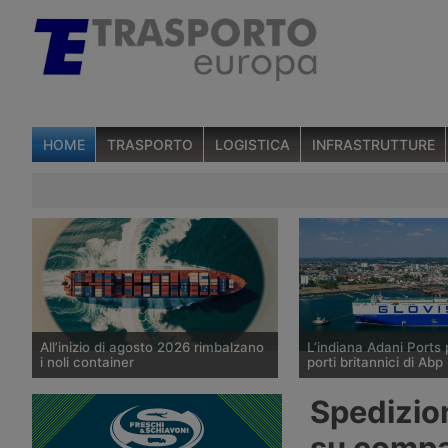
HOME
TRASPORTO
LOGISTICA
INFRASTRUTTURE
All’inizio di agosto 2026 rimbalzano
L’indiana Adani Ports 
i noli container
porti britannici di Abp
I noli spot del trasporto marittimo di
Il gruppo indiano Adani
Spedizio
container diffusi il 6 agosto 2026 da
valutando l’acquisizione
Drewry mostrano un aumento medio
di controllo di Associat
su compa