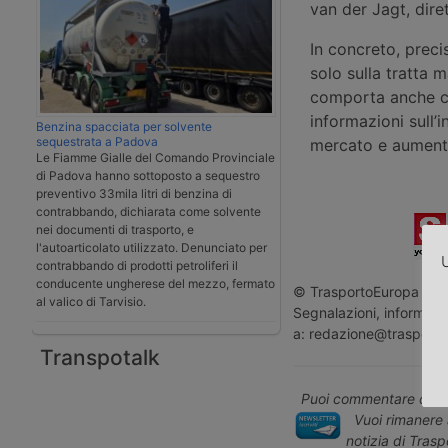
van der Jagt, dire
In concreto, preci
solo sulla tratta 
comporta anche che
informazioni sull’
Benzina spacciata per solvente
sequestrata a Padova
mercato e aumentan
Le Fiamme Gialle del Comando Provinciale
di Padova hanno sottoposto a sequestro
preventivo 33mila litri di benzina di
contrabbando, dichiarata come solvente
nei documenti di trasporto, e
l'autoarticolato utilizzato. Denunciato per
U
contrabbando di prodotti petroliferi il
conducente ungherese del mezzo, fermato
© TrasportoEuropa - Rip
al valico di Tarvisio.
Segnalazioni, informazio
a: redazione@trasporto
Transpotalk
Puoi commentare quest
Vuoi rimanere 
notizia di Tras