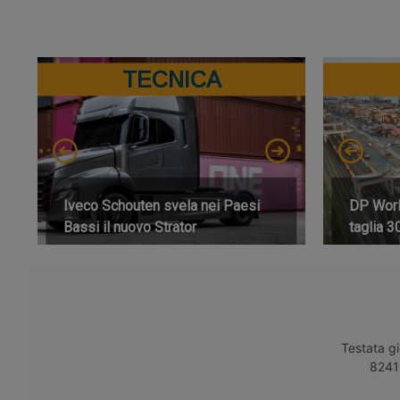
TECNICA
Iveco Schouten svela nei Paesi
DP World
Bassi il nuovo Strator
taglia 3
Testata gi
8241 