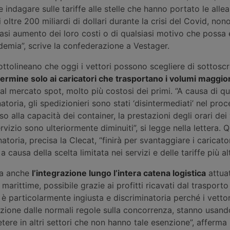
ndagare sulle tariffe alle stelle che hanno portato le alle
i oltre 200 miliardi di dollari durante la crisi del Covid, non
iasi aumento dei loro costi o di qualsiasi motivo che possa
ndemia”, scrive la confederazione a Vestager.
sottolineano che oggi i vettori possono scegliere di sottoscr
termine solo ai caricatori che trasportano i volumi maggior
i al mercato spot, molto più costosi dei primi. “A causa di q
atoria, gli spedizionieri sono stati ‘disintermediati’ nel pro
o alla capacità dei container, la prestazioni degli orari dei 
servizio sono ulteriormente diminuiti”, si legge nella lettera. 
toria, precisa la Clecat, “finirà per svantaggiare i caricator
a causa della scelta limitata nei servizi e delle tariffe più alt
ia anche
l’integrazione lungo l’intera catena logistica
attuat
arittime, possibile grazie ai profitti ricavati dal trasporto
 è particolarmente ingiusta e discriminatoria perché i vettor
ione dalle normali regole sulla concorrenza, stanno usando
tere in altri settori che non hanno tale esenzione”, afferma