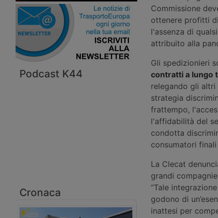
Commissione deve i
ottenere profitti d
l'assenza di quals
attribuito alla pa
Gli spedizionieri 
Podcast K44
contratti a lungo 
relegando gli altr
strategia discrimin
frattempo, l'access
l'affidabilità del 
condotta discrimina
consumatori finali 
La Clecat denunc
grandi compagnie m
“Tale integrazione
Cronaca
godono di un’esenz
inattesi per compe