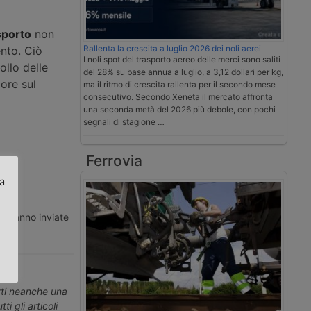
sporto
non
Rallenta la crescita a luglio 2026 dei noli aerei
ento. Ciò
I noli spot del trasporto aereo delle merci sono saliti
ollo delle
del 28% su base annua a luglio, a 3,12 dollari per kg,
iore sul
ma il ritmo di crescita rallenta per il secondo mese
consecutivo. Secondo Xeneta il mercato affronta
una seconda metà del 2026 più debole, con pochi
segnali di stagione …
Ferrovia
za
.
ti vanno inviate
erti neanche una
ti gli articoli