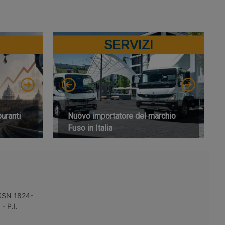
SERVIZI
buranti
Nuovo importatore del marchio
Fuso in Italia
 ISSN 1824-
- P.I.