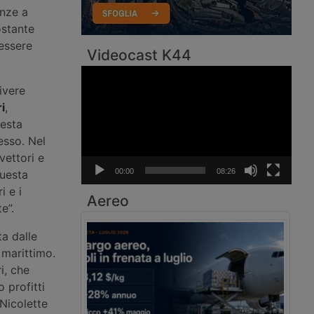
anze a
ostante
 essere
Videocast K44
Video
Player
ivere
i
,
uesta
cesso. Nel
vettori e
00:00
08:26
Questa
i e i
Aereo
e”.
a dalle
 marittimo.
i, che
 profitti
 Nicolette