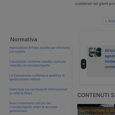
pubblicati nei giorni pr
« Art
Normativa
Imprenditore di Prato assolto per infortunio
Noli container
Dazi Usa e crisi
All’ini
col muletto
crescono anche a
Hormuz frenano
agost
fine giugno 2026
export
rimbal
Cassazione conferma validità multe per
velocità col cronotachigrafo
conta
La Cassazione conferma la qualifica di
spedizioniere-vettore
Esenzione Iva nei trasporti internazionali
su tutta la filiera
CONTENUTI S
Nuovi chiarimenti sull’uso del
cronotachigrafo smart di seconda
Come mettere in sic
generazione