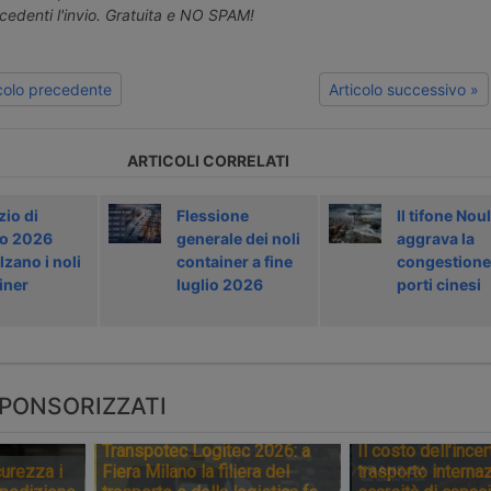
ecedenti l'invio. Gratuita e NO SPAM!
icolo precedente
Articolo successivo »
ARTICOLI CORRELATI
zio di
Flessione
Il tifone Noul
o 2026
generale dei noli
aggrava la
zano i noli
container a fine
congestione
iner
luglio 2026
porti cinesi
PONSORIZZATI
Transpotec Logitec 2026: a
Il costo dell’incer
urezza i
Fiera Milano la filiera del
trasporto internaz