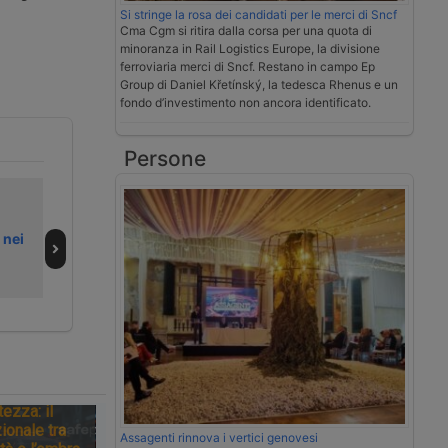
Si stringe la rosa dei candidati per le merci di Sncf
Cma Cgm si ritira dalla corsa per una quota di
minoranza in Rail Logistics Europe, la divisione
ferroviaria merci di Sncf. Restano in campo Ep
Group di Daniel Křetínský, la tedesca Rhenus e un
fondo d’investimento non ancora identificato.
Persone
Cresce il traffico
Noli container in
container ma
calo, Shanghai-
 nei
calano i margini
Genova sotto
6.000 dollari
tezza: il
ionale tra
Assagenti rinnova i vertici genovesi