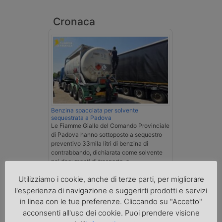
Cronaca
Benzina spacciata per solvente
sequestrata a Padova
Le Fiamme Gialle del Comando Provinciale
di Padova hanno sottoposto a sequestro
preventivo 33mila litri di benzina di
contrabbando, dichiarata come solvente
nei documenti di trasporto, e
l'autoarticolato utilizzato. Denunciato per
Utilizziamo i cookie, anche di terze parti, per migliorare
contrabbando di prodotti petroliferi il
conducente ungherese del mezzo, fermato
l'esperienza di navigazione e suggerirti prodotti e servizi
al valico di Tarvisio.
in linea con le tue preferenze. Cliccando su "Accetto"
acconsenti all'uso dei cookie. Puoi prendere visione