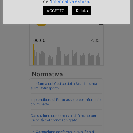
Transpotalk
dell'
Informativa estesa
.
ACCETTO
Rifiuto
Normativa
La riforma del Codice della Strada punta
sull’autotrasporto
Imprenditore di Prato assolto per infortunio
col muletto
Cassazione conferma validità multe per
velocità col cronotachigrafo
La Cassazione conferma la qualifica di