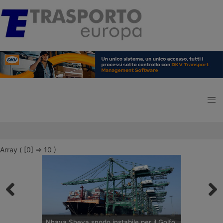
Array ( [0] => 10 )
Nhava Sheva snodo instabile per il Golfo