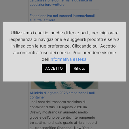
La Cassazione conferma la qualifica di
spedizioniere-vettore
Esenzione Iva nei trasporti internazionali
su tutta la filiera
Utilizziamo i cookie, anche di terze parti, per migliorare
Mare
l'esperienza di navigazione e suggerirti prodotti e servizi
in linea con le tue preferenze. Cliccando su "Accetto"
acconsenti all'uso dei cookie. Puoi prendere visione
dell'
Informativa estesa
.
ACCETTO
Rifiuto
All’inizio di agosto 2026 rimbalzano i noli
container
I noli spot del trasporto marittimo di
container diffusi il 6 agosto 2026 da
Drewry mostrano un aumento medio
globale dell’uno percento, interrompendo
tre settimane di calo grazie ai rialzi record
sul transpacifico Shanghai-New York e