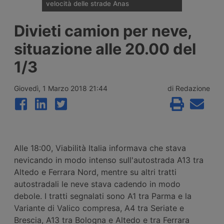
velocità delle strade Anas
Il nuovo sistema di rilevamento Vergilius
Divieti camion per neve,
Plus sviluppato da Anas e Polizia Stradale,
evoluzione del dispositivo attivo dal 2012,
situazione alle 20.00 del
controlla la velocità media e istantanea dei
veicoli su 36 tratte stradali e autostradali
1/3
per complessivi 211 chilometri, in entrambe
le direzioni di marcia. Ecco dove è attivo.
Giovedì, 1 Marzo 2018 21:44
di Redazione
Alle 18:00, Viabilità Italia informava che stava
nevicando in modo intenso sull'autostrada A13 tra
Altedo e Ferrara Nord, mentre su altri tratti
autostradali le neve stava cadendo in modo
debole. I tratti segnalati sono A1 tra Parma e la
Variante di Valico compresa, A4 tra Seriate e
Brescia, A13 tra Bologna e Altedo e tra Ferrara