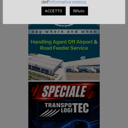
dell'
Informativa estesa
.
ACCETTO
Rifiuto