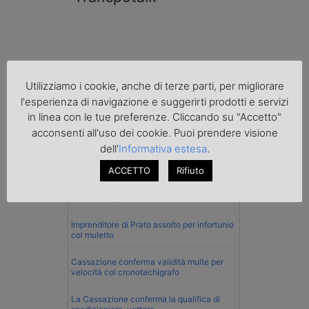
Utilizziamo i cookie, anche di terze parti, per migliorare
l'esperienza di navigazione e suggerirti prodotti e servizi
in linea con le tue preferenze. Cliccando su "Accetto"
acconsenti all'uso dei cookie. Puoi prendere visione
dell'
Informativa estesa
.
Normativa
ACCETTO
Rifiuto
La riforma del Codice della Strada punta
sull’autotrasporto
Imprenditore di Prato assolto per infortunio
col muletto
Cassazione conferma validità multe per
velocità col cronotachigrafo
La Cassazione conferma la qualifica di