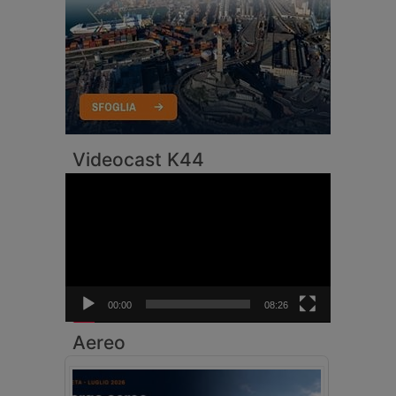
Videocast K44
Video
Player
00:00
08:26
Aereo