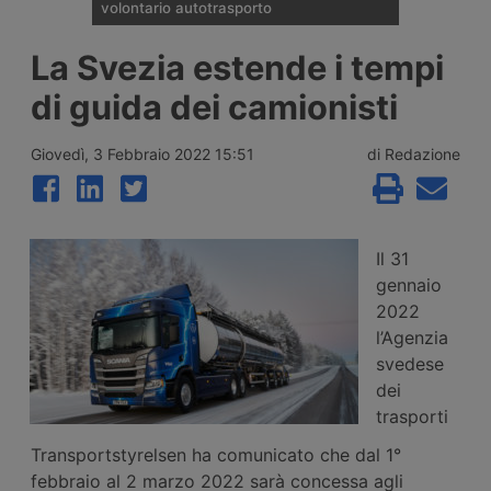
volontario autotrasporto
Il Comitato Centrale dell’Albo nazionale
La Svezia estende i tempi
degli Autotrasportatori ha pubblicato
l’elenco delle 133 imprese monoveicolari
di guida dei camionisti
ammesse agli incentivi da 15mila euro per
l’uscita volontaria dal mercato, nell’ambito
del bando finanziato con 2 milioni di euro
Giovedì, 3 Febbraio 2022 15:51
di Redazione
per il 2026.
Il 31
gennaio
2022
l’Agenzia
svedese
dei
trasporti
Transportstyrelsen ha comunicato che dal 1°
febbraio al 2 marzo 2022 sarà concessa agli