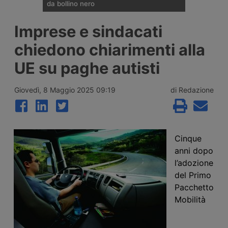
da bollino nero
Divieti di circolazione per i veicoli industriali
Imprese e sindacati
e potenziamento del personale Anas sulla
rete nazionale nel weekend che apre la
chiedono chiarimenti alla
settimana di Ferragosto, con oltre 25
milioni di spostamenti attesi tra il 7 e il 9
UE su paghe autisti
agosto 2026.
Giovedì, 8 Maggio 2025 09:19
di Redazione
Cinque
anni dopo
l’adozione
del Primo
Pacchetto
Mobilità