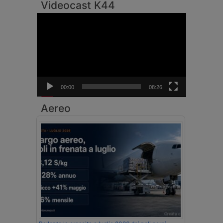
Videocast K44
Video
Player
00:00
08:26
Aereo