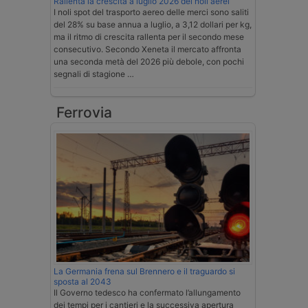
Rallenta la crescita a luglio 2026 dei noli aerei
I noli spot del trasporto aereo delle merci sono saliti
del 28% su base annua a luglio, a 3,12 dollari per kg,
ma il ritmo di crescita rallenta per il secondo mese
consecutivo. Secondo Xeneta il mercato affronta
una seconda metà del 2026 più debole, con pochi
segnali di stagione …
Ferrovia
La Germania frena sul Brennero e il traguardo si
sposta al 2043
Il Governo tedesco ha confermato l’allungamento
dei tempi per i cantieri e la successiva apertura