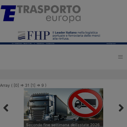
Array ( [0] => 31 [1] => 9 )
Secondo fine settimana dell’estate 2026