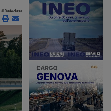
ore dopo essere
veterani, mentre l’autotrasporto
cato oltre 24 ore vicino
soffre di una carenza strutturale di
in Spagna, con
conducenti. Il provvedimento giunge
di Redazione
superiori ai 42 gradi e
dopo la revoca delle patenti a circa
ondizionata funzionante.
200mila immigrati con status
denuncia i ritardi
temporaneo.
nell’assistenza stradale.