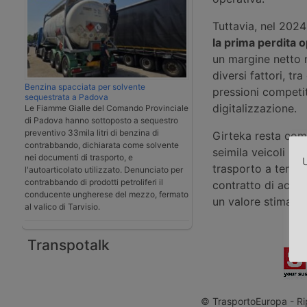
Tuttavia, nel 2024
la prima perdita o
un margine netto 
diversi fattori, tr
Benzina spacciata per solvente
pressioni competiti
sequestrata a Padova
digitalizzazione.
Le Fiamme Gialle del Comando Provinciale
di Padova hanno sottoposto a sequestro
preventivo 33mila litri di benzina di
Girteka resta co
contrabbando, dichiarata come solvente
seimila veicoli ind
nei documenti di trasporto, e
U
trasporto a temper
l'autoarticolato utilizzato. Denunciato per
contrabbando di prodotti petroliferi il
contratto di acqui
conducente ungherese del mezzo, fermato
un valore stimato 
al valico di Tarvisio.
Transpotalk
© TrasportoEuropa - Rip