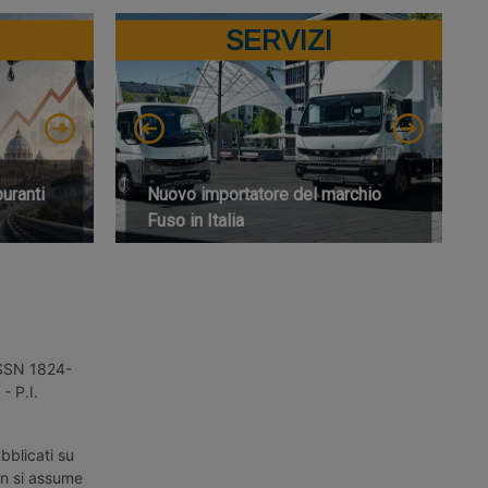
SERVIZI
buranti
Nuovo importatore del marchio
Fuso in Italia
 ISSN 1824-
- P.I.
bblicati su
on si assume