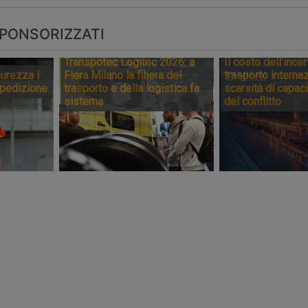
PONSORIZZATI
Transpotec Logitec 2026: a
Il costo dell’incer
urezza i
Fiera Milano la filiera del
trasporto internaz
spedizione
trasporto e della logistica fa
scarsità di capaci
sistema
del conflitto