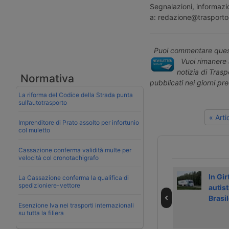
Segnalazioni, informazio
a: redazione@trasporto
Puoi commentare quest
Vuoi rimanere 
notizia di Tras
Normativa
pubblicati nei giorni pr
La riforma del Codice della Strada punta
sull’autotrasporto
« Art
Imprenditore di Prato assolto per infortunio
col muletto
Cassazione conferma validità multe per
velocità col cronotachigrafo
Girteka acquista
Girteka ordina un
In Gir
La Cassazione conferma la qualifica di
spedizioniere-vettore
migliaia di
elettrico Tesla e
autist
pneumatici
duemila diesel
Brasil
Esenzione Iva nei trasporti internazionali
Goodyear
Volvo
su tutta la filiera