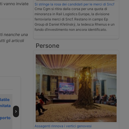
ti vanno inviate
Si stringe la rosa dei candidati per le merci di Sncf
Cma Cgm si ritira dalla corsa per una quota di
minoranza in Rail Logistics Europe, la divisione
ferroviaria merci di Sncf. Restano in campo Ep
Group di Daniel Křetínský, la tedesca Rhenus e un
fondo d’investimento non ancora identificato.
erti neanche una
ti gli articoli
Persone
atile
Girteka ordina
Notizie brevi
mitata
duemila trattori
trasporto e
stradali a Volvo
logistica 5
sporto
febbraio 2025
Assagenti rinnova i vertici genovesi