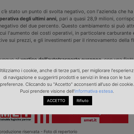
 c’è stato un punto di svolta negativo, con l'azienda che ha
perativa degli ultimi anni,
pari a quasi 28,9 milioni, corris
negativo del due percento. Questo cambiamento si può attr
a cui l'aumento dei costi operativi, in particolare carburante 
ve sui prezzi, e gli investimenti per il rinnovamento della fl
munque al
vertice dell’autotrasporto europe
o
, con una flott
ustriali e settemila semirimorchi, con una quota rilevante di
tilizziamo i cookie, anche di terze parti, per migliorare l'esperien
atura controllata. Nel 2025, la società ha siglato il più gr
di navigazione e suggerirti prodotti e servizi in linea con le tue
sto di camion dell'anno in Europa, ordinando duemila veico
preferenze. Cliccando su "Accetto" acconsenti all'uso dei cookie
superiore a 200 milioni di euro.
Puoi prendere visione dell'
Informativa estesa
.
ACCETTO
Rifiuto
roduzione riservata - Foto di repertorio