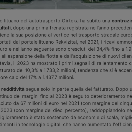
o lituano dell’autotrasporto Girteka ha subito una
contrazi
ultati,
dopo una prima frenata registrata nell’anno preceden
iene la sua posizione al vertice nel trasporto stradale euro
ortati dal portale lituano Rekvizitai, nel 2021, i ricavi amm
euro e nell’anno seguente sono cresciuti del 34,4% fino a 1.93
all'espansione della flotta e dall'acquisizione di nuovi clien
ttavia, il 2023 ha mostrato i primi segnali di rallentamento 
tturato del 10,3% a 1.733,2 milioni, tendenza che si è accen
ore calo del 17% a 1.437,7 milioni.
 redditività
segue solo in parte quella del fatturato. Dopo 
tinuo dei margini fino al 2023 è seguito deterioramento ne
esciuto da 67 milioni di euro nel 2021 (con margine del cinq
l 2023 (con margine del dieci percento), raddoppiandolo nel
miglioramento è stato sostenuto da economie di scala, migl
stimenti in tecnologie digitali che hanno aumentato l'efficie