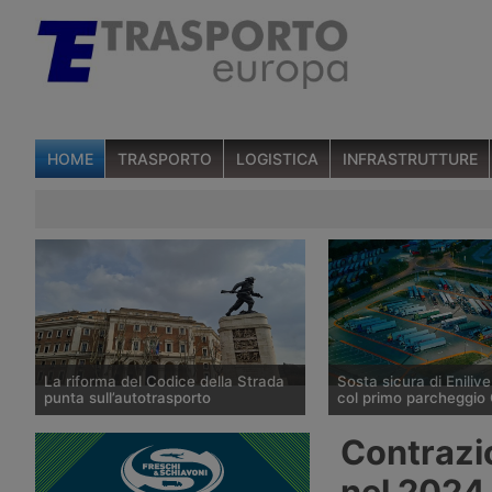
HOME
TRASPORTO
LOGISTICA
INFRASTRUTTURE
La riforma del Codice della Strada
Sosta sicura di Enilive
punta sull’autotrasporto
col primo parcheggio 
Il ministero dei Trasporti ha
Enilive Austria ha apert
Contrazio
presentato alla fine di luglio 2026 le
Marienkirchen bei Schä
linee della riforma del Codice della
l’autostrada A8 Innkreis
nel 2024