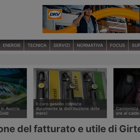
ENERGIE
TECNICA
SERVIZI
NORMATIVA
FOCUS
SUP
Il caro gasolio colpisce
 in Austria
duramente la distribuzione delle
Camionista 
Gold
merci
ore al caldo
o a St.
Secondo l’Ufficio studi della Cgia il
Un autista di 
ne del fatturato e utile di Gir
rding, lungo
prezzo del gasolio è salito del
affiliato al 
, il primo
20,9% tra fine febbraio e fine luglio
Sinacoas è s