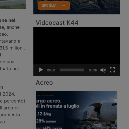
one
nel
Videocast K44
te, anche
Video
peo.
Player
ontavano a
1,5 milioni,
ti
con una
tuata nel
00:00
08:26
Aereo
un
l 2024.
ue percento)
l'arco di
ioramento
nza