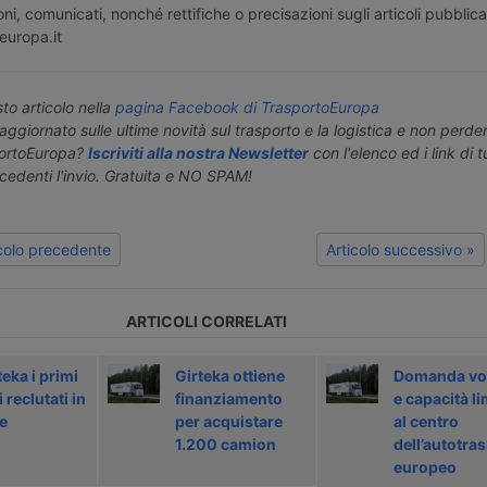
ni, comunicati, nonché rettifiche o precisazioni sugli articoli pubblica
europa.it
o articolo nella
pagina Facebook di TrasportoEuropa
aggiornato sulle ultime novità sul trasporto e la logistica e non perd
portoEuropa?
Iscriviti alla nostra Newsletter
con l'elenco ed i link di tut
ecedenti l'invio. Gratuita e NO SPAM!
icolo precedente
Articolo successivo »
ARTICOLI CORRELATI
teka i primi
Girteka ottiene
Domanda vol
i reclutati in
finanziamento
e capacità li
e
per acquistare
al centro
1.200 camion
dell’autotra
europeo