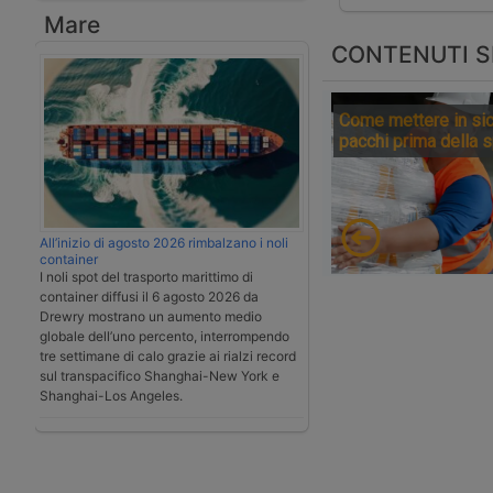
Mare
CONTENUTI S
Come mettere in sic
pacchi prima della 
All’inizio di agosto 2026 rimbalzano i noli
container
I noli spot del trasporto marittimo di
container diffusi il 6 agosto 2026 da
Drewry mostrano un aumento medio
globale dell’uno percento, interrompendo
tre settimane di calo grazie ai rialzi record
sul transpacifico Shanghai-New York e
Shanghai-Los Angeles.