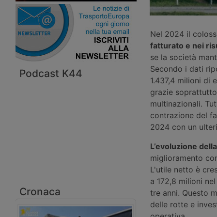
Nel 2024 il coloss
fatturato e nei ris
se la società mant
Secondo i dati rip
Podcast K44
1.437,4 milioni di 
grazie soprattutto 
multinazionali. Tu
contrazione del fa
2024 con un ulteri
L’evoluzione della
miglioramento con
L'utile netto è cr
a 172,8 milioni ne
Cronaca
tre anni. Questo 
delle rotte e inve
operativa.