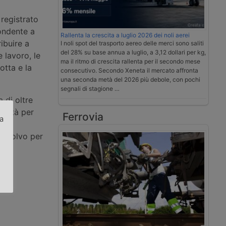
 registrato
pondente a
Rallenta la crescita a luglio 2026 dei noli aerei
ibuire a
I noli spot del trasporto aereo delle merci sono saliti
del 28% su base annua a luglio, a 3,12 dollari per kg,
e lavoro, le
ma il ritmo di crescita rallenta per il secondo mese
otta e la
consecutivo. Secondo Xeneta il mercato affronta
una seconda metà del 2026 più debole, con pochi
segnali di stagione …
a di oltre
 unità per
Ferrovia
za
ande
li Volvo per
.