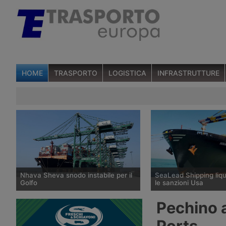
HOME
TRASPORTO
LOGISTICA
INFRASTRUTTURE
Nhava Sheva snodo instabile per il
SeaLead Shipping liq
Golfo
le sanzioni Usa
Il porto indiano di Nhava Sheva è
La compagnia container
Pechino a
diventato il principale hub di
Singapore SeaLead Shi
trasbordo verso il Golfo dopo la crisi
presentato richiesta di 
Ports