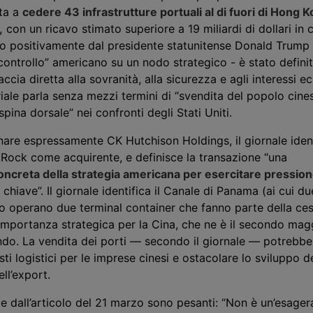
ta a
cedere 43 infrastrutture portuali al di fuori di Hong K
,
con un ricavo stimato superiore a 19 miliardi di dollari in 
ato positivamente dal presidente statunitense Donald Trum
 controllo” americano su un nodo strategico - è stato defini
cia diretta alla sovranità, alla sicurezza e agli interessi e
oriale parla senza mezzi termini di “svendita del popolo cines
pina dorsale” nei confronti degli Stati Uniti.
are espressamente CK Hutchison Holdings, il giornale ident
Rock come acquirente, e definisce la transazione “una
ncreta della strategia americana per esercitare pression
 chiave”. Il giornale identifica il Canale di Panama (ai cui d
co operano due terminal container che fanno parte della ce
importanza strategica per la Cina, che ne è il secondo mag
ondo. La vendita dei porti — secondo il giornale — potrebb
ti logistici per le imprese cinesi e ostacolare lo sviluppo d
ll’export.
e dall’articolo del 21 marzo sono pesanti: “Non è un’esager