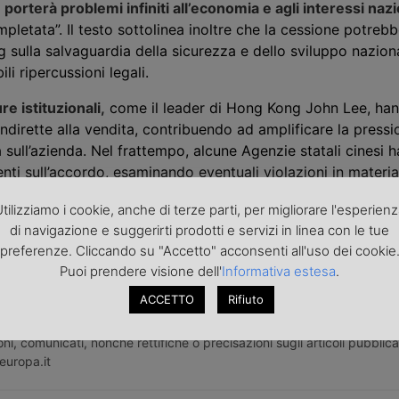
e
porterà problemi infiniti all’economia e agli interessi nazi
pletata”. Il testo sottolinea inoltre che la cessione potrebb
 sulla salvaguardia della sicurezza e dello sviluppo nazion
li ripercussioni legali.
e istituzionali,
come il leader di Hong Kong John Lee, ha
indirette alla vendita, contribuendo ad amplificare la pressi
a sull’azienda. Nel frattempo, alcune Agenzie statali cinesi 
ti sull’accordo, esaminando eventuali violazioni in materia
e o antitrust.
tilizziamo i cookie, anche di terze parti, per migliorare l'esperien
di navigazione e suggerirti prodotti e servizi in linea con le tue
preferenze. Cliccando su "Accetto" acconsenti all'uso dei cookie
Puoi prendere visione dell'
Informativa estesa
.
ACCETTO
Rifiuto
roduzione riservata - Foto di repertorio
ni, comunicati, nonché rettifiche o precisazioni sugli articoli pubblica
europa.it