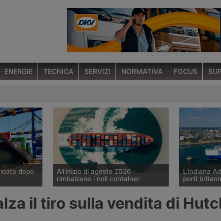
ENERGIE
TECNICA
SERVIZI
NORMATIVA
FOCUS
SUP
uidata dopo
All’inizio di agosto 2026
L’indiana Ad
rimbalzano i noli container
porti britann
 di
I noli spot del trasporto marittimo
Il gruppo in
lza il tiro sulla vendita di Hut
pping ha
di container diffusi il 6 agosto 2026
valutando l’a
liquidazione
da Drewry mostrano un aumento
di controllo 