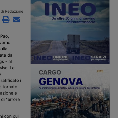
in mano ai fondi
357,65 milioni di euro per quattordici
nadesi Cppib e Omers,
interventi in nove porti italiani, tra
caricato Morgan
opere nuove a Trieste, Messina e
di Redazione
una cessione stimata
Venezia e il rifinanziamento di
ardi di sterline. Nessuna
progetti già avviati in altri sei scali.
ale è stata ancora
 Pao,
overno
ulla
ata dal
s - al
Msc.
Le
o
atificato i
è tornato
sazione e
 di “errore
ni con cui