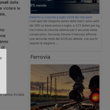
onali
della
e violare le
ale,
Rallenta la crescita a luglio 2026 dei noli aerei
I noli spot del trasporto aereo delle merci sono saliti
del 28% su base annua a luglio, a 3,12 dollari per kg,
nno
ma il ritmo di crescita rallenta per il secondo mese
consecutivo. Secondo Xeneta il mercato affronta
one
una seconda metà del 2026 più debole, con pochi
hanno
segnali di stagione …
 di
Ferrovia
za
.
ti vanno inviate