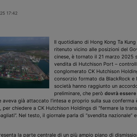
 stata
medio globale dell’uno percento,
Ports, oggi 
rette del
interrompendo tre settimane di calo
pensione ca
26, terzo
grazie ai rialzi record sul
che hanno in
025 17:42
ontro la rete
transpacifico Shanghai-New York e
Stanley per 
mad Hossein
Shanghai-Los Angeles.
oltre 10 mili
nsigliere di
offerta form
raio. Aveva
presentata.
erraneo.
Il quotidiano di Hong Kong Ta Kung
ritenuto vicino alle posizioni del G
cinese, è tornato il 21 marzo 2025 s
vendita di
Hutchison
Port – controll
conglomerato
CK Hutchison Holding
consorzio
formato da
BlackRock
e
società hanno raggiunto un accord
preliminare, che però
dovrà essere r
e aveva già attaccato l’intesa e proprio sulla sua conferma 
o, per chiedere a
CK Hutchison Holdings
di “fermare la tran
agliati”. Nel testo, il giornale parla di “svendita nazionale” e
esenta la parte centrale di un più ampio piano di dismissio