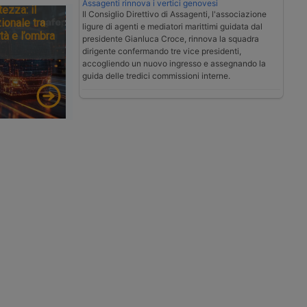
Assagenti rinnova i vertici genovesi
tezza: il
Il Consiglio Direttivo di Assagenti, l'associazione
ionale tra
ligure di agenti e mediatori marittimi guidata dal
tà e l’ombra
presidente Gianluca Croce, rinnova la squadra
dirigente confermando tre vice presidenti,
accogliendo un nuovo ingresso e assegnando la
guida delle tredici commissioni interne.