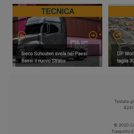
TECNICA
Iveco Schouten svela nei Paesi
DP World
Bassi il nuovo Strator
taglia 3
Testata gi
8241 
© 2020 Cro
Trasporto E