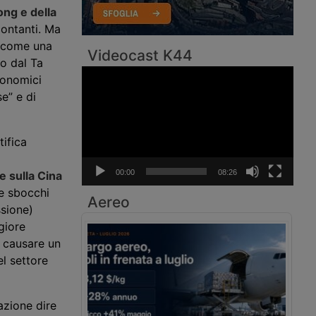
ong e della
contanti. Ma
p come una
Videocast K44
to dal Ta
Video
conomici
Player
e” e di
ifica
00:00
08:26
e sulla Cina
ue sbocchi
Aereo
ssione)
giore
e causare un
el settore
azione dire