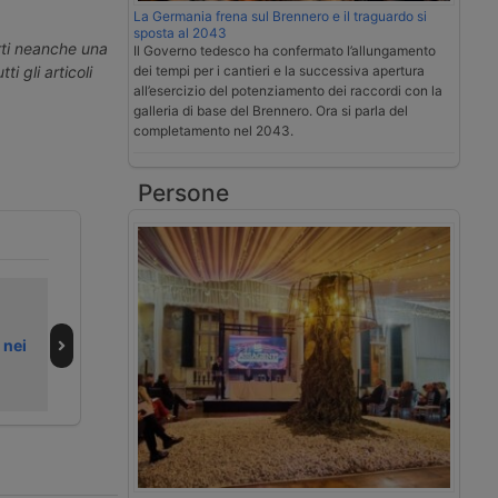
La Germania frena sul Brennero e il traguardo si
sposta al 2043
erti neanche una
Il Governo tedesco ha confermato l’allungamento
ti gli articoli
dei tempi per i cantieri e la successiva apertura
all’esercizio del potenziamento dei raccordi con la
galleria di base del Brennero. Ora si parla del
completamento nel 2043.
Persone
La Cina accelera
La Cina esporta
sulla logistica
le auto anche in
 nei
globale
container e
portarinfuse