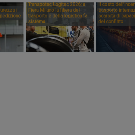
Transpotec Logitec 2026: a
Il costo dell’incer
urezza i
Fiera Milano la filiera del
trasporto internaz
spedizione
trasporto e della logistica fa
scarsità di capaci
sistema
del conflitto