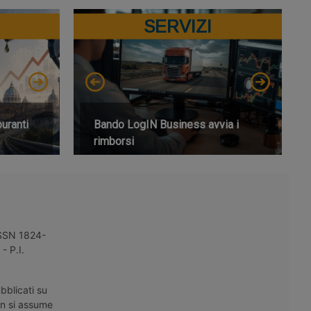
SERVIZI
buranti
Bando LogIN Business avvia i
rimborsi
 ISSN 1824-
- P.I.
bblicati su
on si assume