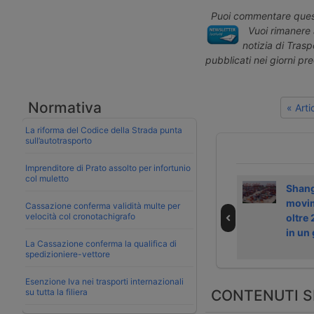
Puoi commentare quest
Vuoi rimanere 
notizia di Tras
pubblicati nei giorni pr
Normativa
« Art
La riforma del Codice della Strada punta
sull’autotrasporto
Imprenditore di Prato assolto per infortunio
col muletto
L’Iran aggira
Notizie dal
Shang
(parzialmente) il
trasporto e dalla
movi
Cassazione conferma validità multe per
velocità col cronotachigrafo
blocco Usa con la
logistica – 29
oltre
ferrovia
aprile 2026
in un
La Cassazione conferma la qualifica di
spedizioniere-vettore
Esenzione Iva nei trasporti internazionali
CONTENUTI S
su tutta la filiera