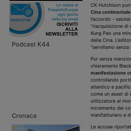
CK Hutchison pun
Cina continentale
l’accordo - salut
“riacquisizione di
Kung Pao una minac
della Cina. L’edit
Podcast K44
“servilismo senza s
Pur senza menzion
chiaramente Black
manifestazione co
controllando porti
atlantico e pacifi
come un asset di 
utilizzatore al m
incremento dei cos
Cronaca
manifatturiero e de
Le accuse riportat