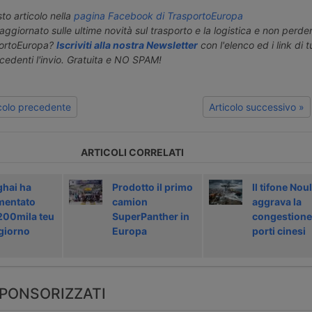
o articolo nella
pagina Facebook di TrasportoEuropa
aggiornato sulle ultime novità sul trasporto e la logistica e non perd
portoEuropa?
Iscriviti alla nostra Newsletter
con l'elenco ed i link di tut
ecedenti l'invio. Gratuita e NO SPAM!
icolo precedente
Articolo successivo »
ARTICOLI CORRELATI
hai ha
Prodotto il primo
Il tifone Noul
mentato
camion
aggrava la
 200mila teu
SuperPanther in
congestione
 giorno
Europa
porti cinesi
PONSORIZZATI