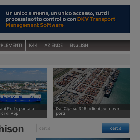
PLEMENTI
K44
AZIENDE
ENGLISH
ani Ports punta ai
Dal Cipess 358 milioni per nove
ici di Abp
porti
diano Adani sta
Il Comitato Interministeriale per la
chison
cerca
cquisizione della quota
Programmazione Economica ha dato
di Associated British
parere favorevole a un fondo da