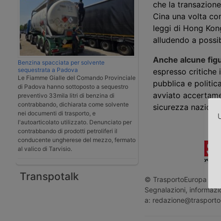
che la transazion
Cina una volta com
leggi di Hong Kong
alludendo a possibi
Anche alcune figur
Benzina spacciata per solvente
sequestrata a Padova
espresso critiche 
Le Fiamme Gialle del Comando Provinciale
pubblica e politic
di Padova hanno sottoposto a sequestro
avviato accertamen
preventivo 33mila litri di benzina di
contrabbando, dichiarata come solvente
sicurezza nazional
nei documenti di trasporto, e
U
l'autoarticolato utilizzato. Denunciato per
contrabbando di prodotti petroliferi il
conducente ungherese del mezzo, fermato
al valico di Tarvisio.
Transpotalk
© TrasportoEuropa - Rip
Segnalazioni, informazio
a: redazione@trasporto