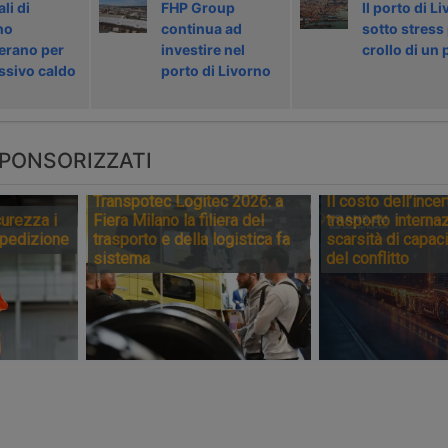
li di
FHP Group
Il porto di L
no
continua ad
sotto stress
erano per
investire nel
crollo di un
essivo caldo
porto di Livorno
PONSORIZZATI
Transpotec Logitec 2026: a
Il costo dell’incer
urezza i
Fiera Milano la filiera del
trasporto internaz
spedizione
trasporto e della logistica fa
scarsità di capaci
sistema
del conflitto