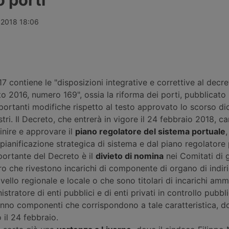
fondi
da 357,65 milioni di euro per
Stretto di H
ib e Omers,
quattordici interventi in nove porti
rotta omanit
Morgan
italiani, tra opere nuove a Trieste,
greca viene c
o 2018 18:06
ne stimata
Messina e Venezia e il
e nel Mar Ro
line. Nessuna
rifinanziamento di progetti già
rivendicano 
 ancora
avviati in altri sei scali.
petroliera sa
7 contiene le "disposizioni integrative e correttive al decr
to 2016, numero 169", ossia la riforma dei porti, pubblicato
portanti modifiche rispetto al testo approvato lo scorso d
tri. Il Decreto, che entrerà in vigore il 24 febbraio 2018, c
inire e approvare il
piano regolatore del sistema portuale
ianificazione strategica di sistema e dal piano regolatore 
portante del Decreto è il
divieto di nomina
nei Comitati di 
ro che rivestono incarichi di componente di organo di indir
ivello regionale e locale o che sono titolari di incarichi ammi
stratore di enti pubblici e di enti privati in controllo pubbl
anno componenti che corrispondono a tale caratteristica, 
 il 24 febbraio.