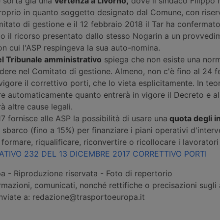
 sorta già una
vertenza a Livorno,
dove il sindaco Filippo 
oprio in quanto soggetto designato dal Comune, con riser
tato di gestione e il 12 febbraio 2018 il Tar ha confermato
o il ricorso presentato dallo stesso Nogarin a un provvedi
n cui l'ASP respingeva la sua auto-nomina.
l Tribunale amministrativo
spiega che non esiste una norm
dere nel Comitato di gestione. Almeno, non c'è fino al 24 f
igore il correttivo porti, che lo vieta esplicitamente. In teo
 automaticamente quanto entrerà in vigore il Decreto e al
 altre cause legali.
7 fornisce alle ASP la possibilità di usare una
quota degli in
 sbarco (fino a 15%) per finanziare i piani operativi d'inter
ormare, riqualificare, riconvertire o ricollocare i lavoratori
TIVO 232 DEL 13 DICEMBRE 2017 CORRETTIVO PORTI
 - Riproduzione riservata - Foto di repertorio
rmazioni, comunicati, nonché rettifiche o precisazioni sugli a
inviate a: redazione@trasportoeuropa.it