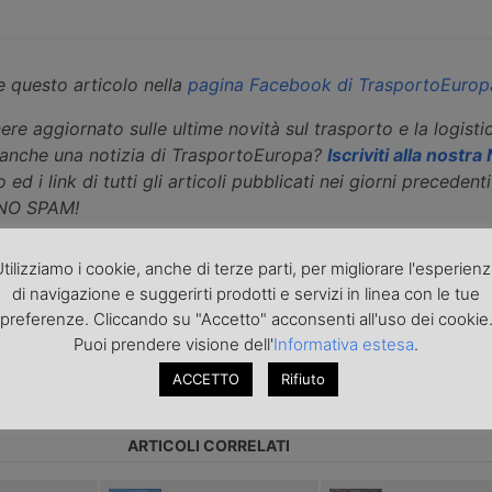
 questo articolo nella
pagina Facebook di TrasportoEurop
ere aggiornato sulle ultime novità sul trasporto e la logisti
eanche una notizia di TrasportoEuropa?
Iscriviti alla nostr
 ed i link di tutti gli articoli pubblicati nei giorni precedenti 
 NO SPAM!
tilizziamo i cookie, anche di terze parti, per migliorare l'esperien
di navigazione e suggerirti prodotti e servizi in linea con le tue
preferenze. Cliccando su "Accetto" acconsenti all'uso dei cookie
Puoi prendere visione dell'
Informativa estesa
.
icolo precedente
Articolo successivo »
ACCETTO
Rifiuto
ARTICOLI CORRELATI