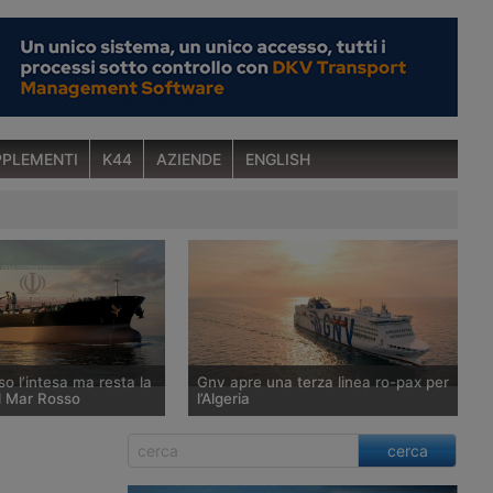
PLEMENTI
K44
AZIENDE
ENGLISH
o l’intesa ma resta la
Gnv apre una terza linea ro-pax per
l Mar Rosso
l’Algeria
punta ad annunciare
Dopo l’ingresso nel mercato algerino
cerca
ovvisorio con Teheran e
nel 2025, Grandi Navi Veloci rafforza
 riapertura dello
per l’estate 2026 la propria presenza