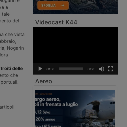
Nogarin è
va a
 tale
mento del
Videocast K44
Video
a che vieta
Player
ebbraio,
ria, Nogarin
lora
troiti delle
00:00
08:26
vento che
Aereo
 portuali.
rticoli