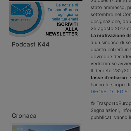
Su questo punto è
stato ammesso, pr
settembre nel Comi
designazione, dop
25 agosto 2017 co
La motivazione de
a un sindaco di se
Podcast K44
quanto entrerà in v
dovrebbe decadere
vedremo se avvierà
Il decreto 232/201
tasse d'imbarco
e
hanno lo scopo di f
DECRETO LEGISLA
© TrasportoEuropa
Segnalazioni, info
Cronaca
pubblicati vanno 