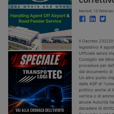
globale dell’uno percento,
Ports, oggi in mano ai 
interrompendo tre settimane di calo
pensione canadesi Cpp
grazie ai rialzi record sul
che hanno incaricato 
Martedì, 13 Febbrai
transpacifico Shanghai-New York e
Stanley per una cessio
Shanghai-Los Angeles.
oltre 10 miliardi di ster
offerta formale è stata
presentata.
Il Decreto 232/201
legislativo 4 agos
Ufficiale senza im
Consiglio dei Minis
procedure per def
dal documento di p
Un altro punto im
delle ASP di "colo
politico anche di l
vertice o di ammini
alcune Autorità h
decadere di diritto