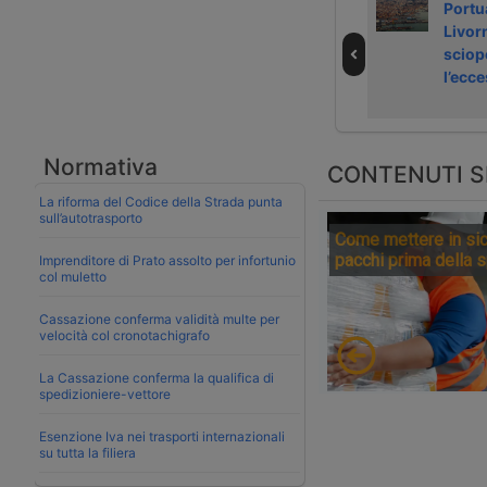
Scoperte due
Passo avanti di
Portua
tonnellate di
Msc verso la
Livor
cocaina su
Darsena Europa
sciop
portacontainer a
di Livorno
l’ecc
Livorno
Normativa
CONTENUTI S
La riforma del Codice della Strada punta
sull’autotrasporto
Come mettere in sic
pacchi prima della 
Imprenditore di Prato assolto per infortunio
col muletto
Cassazione conferma validità multe per
velocità col cronotachigrafo
La Cassazione conferma la qualifica di
spedizioniere-vettore
Esenzione Iva nei trasporti internazionali
su tutta la filiera