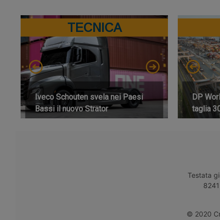
TECNICA
Iveco Schouten svela nei Paesi
DP World
Bassi il nuovo Strator
taglia 3
Testata gi
8241 
© 2020 Cro