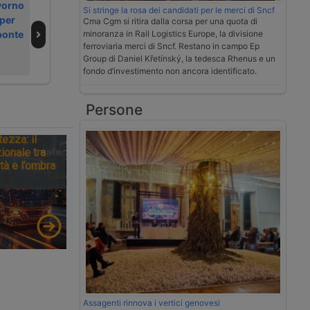
ivorno
Sciopero al porto
Notizie sul
Si stringe la rosa dei candidati per le merci di Sncf
 per
di Livorno dopo
trasporto e la
Cma Cgm si ritira dalla corsa per una quota di
 ponte
incidente mortale
logistica – 23
minoranza in Rail Logistics Europe, la divisione
ferroviaria merci di Sncf. Restano in campo Ep
sul lavoro
gennaio 2026
Group di Daniel Křetínský, la tedesca Rhenus e un
fondo d’investimento non ancora identificato.
Persone
tezza: il
ionale tra
tà e l’ombra
Assagenti rinnova i vertici genovesi