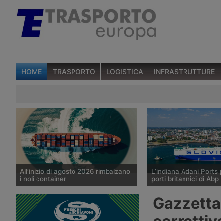
HOME
TRASPORTO
LOGISTICA
INFRASTRUTTURE
All’inizio di agosto 2026 rimbalzano
L’indiana Adani Ports 
i noli container
porti britannici di Abp
I noli spot del trasporto marittimo di
Il gruppo indiano Adani
Gazzetta 
container diffusi il 6 agosto 2026 da
valutando l’acquisizione
Drewry mostrano un aumento medio
di controllo di Associat
correttiv