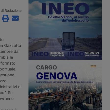
ormuz, mentre sulla
nel Maghreb con un nuovo
a una portarinfuse
collegamento diretto ro-pax tra
olpita da un proiettile
Civitavecchia e Annaba, con due
di Redazione
sso gli Houthi
rotazioni settimanali.
l’ottavo attacco a una
udita dal 22 luglio.
eto
 in Gazzetta
icembre dal
ambia le
, formato
portuale.
gestione
izzo
nistrativi di
ico". Se
dovranno