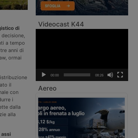
Videocast K44
istico di
Video
a decisione,
Player
nti a tempo
re anni di
ław, ormai
00:00
08:26
distribuzione
ato il
Aereo
nale con
urre i
ette dalla
ie alla
 assi