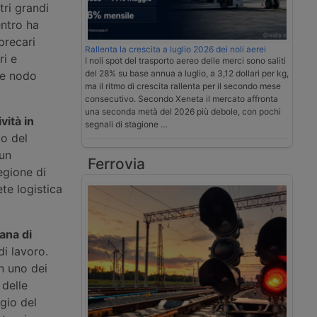
tri grandi
entro ha
precari
Rallenta la crescita a luglio 2026 dei noli aerei
ri e
I noli spot del trasporto aereo delle merci sono saliti
del 28% su base annua a luglio, a 3,12 dollari per kg,
me nodo
ma il ritmo di crescita rallenta per il secondo mese
consecutivo. Secondo Xeneta il mercato affronta
una seconda metà del 2026 più debole, con pochi
vità in
segnali di stagione …
to del
 un
Ferrovia
regione di
te logistica
ana di
di lavoro.
n uno dei
 delle
ggio del