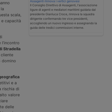
Assagenti rinnova i vertici genovesi
 hanno
Il Consiglio Direttivo di Assagenti, l'associazione
 la
ligure di agenti e mediatori marittimi guidata dal
presidente Gianluca Croce, rinnova la squadra
uesta scala,
dirigente confermando tre vice presidenti,
i e capacità
accogliendo un nuovo ingresso e assegnando la
guida delle tredici commissioni interne.
di
 l’incontro
di Stradella
cliente
to domino
geografica
itivi e a
 rischia di
alto valore
ciare
te delle