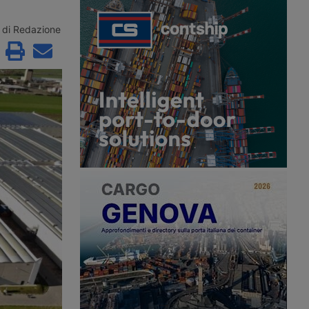
r acquisire Segro, il
Rivolta d’Adda, in provincia di
t britannico. Nascerà
Cremona, per un polo logistico da
grande piattaforma
61mila metri quadrati, con i lavori in
di Redazione
l mondo, con la chiusura
avvio nel quarto trimestre del 2026.
 prima metà del 2027.