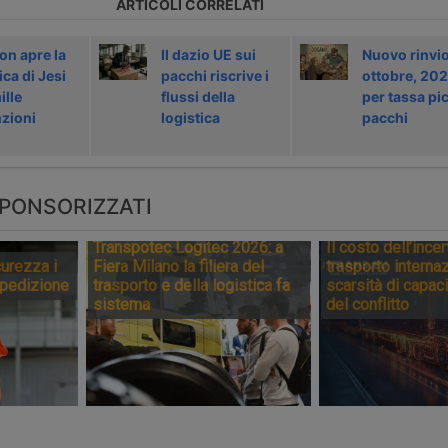
ARTICOLI CORRELATI
n apre la
Il dazio UE sui
Nuovo rinvio
ica di Jesi
pacchi riscrive i
ottobre, 202
ille
flussi della
per tassa pic
zioni
logistica
pacchi
PONSORIZZATI
Transpotec Logitec 2026: a
Il costo dell’incer
urezza i
Fiera Milano la filiera del
trasporto internaz
spedizione
trasporto e della logistica fa
scarsità di capaci
sistema
del conflitto