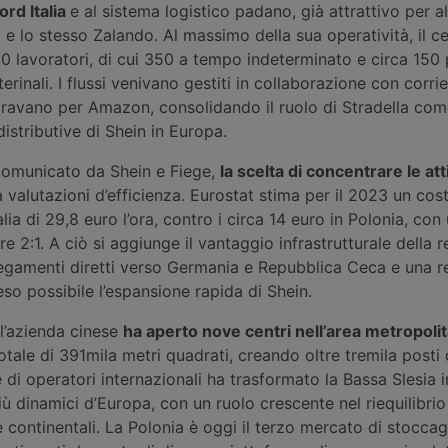
ord Italia
e al sistema logistico padano, già attrattivo per al
 lo stesso Zalando. Al massimo della sua operatività, il c
 lavoratori, di cui 350 a tempo indeterminato e circa 150 
erinali. I flussi venivano gestiti in collaborazione con corrie
oravano per Amazon, consolidando il ruolo di Stradella co
 distributive di Shein in Europa.
omunicato da Shein e Fiege,
la scelta di concentrare le atti
 valutazioni d’efficienza. Eurostat stima per il 2023 un cos
lia di 29,8 euro l’ora, contro i circa 14 euro in Polonia, con
tre 2:1. A ciò si aggiunge il vantaggio infrastrutturale della 
egamenti diretti verso Germania e Repubblica Ceca e una re
o possibile l’espansione rapida di Shein.
l’azienda cinese
ha aperto nove centri nell’area metropolit
otale di 391mila metri quadrati, creando oltre tremila posti 
di operatori internazionali ha trasformato la Bassa Slesia i
più dinamici d’Europa, con un ruolo crescente nel riequilibrio
e continentali. La Polonia è oggi il terzo mercato di stocca