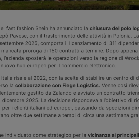
del fast fashion Shein ha annunciato la
chiusura del polo log
repò Pavese, con il trasferimento delle attività in Polonia. L
15 settembre 2025, comporta il licenziamento di 311 dipende
a mancata proroga di 150 contratti a termine. Dopo appena t
lia, l’azienda sposterà le operazioni verso la regione di Wroc
nuovo hub europeo per il commercio elettronico.
n Italia risale al 2022, con la scelta di stabilire un centro di 
erso la
collaborazione
con Fiege Logistics.
Venne così rilev
ntemente gestito da Zalando e avviato un contratto trien
a dicembre 2025. La decisione rispondeva all’obiettivo di rid
per i clienti italiani ed europei, passando da spedizioni dir
ano oltre due settimane a tempi di circa una settimana graz
ne individuato come strategico per la
vicinanza ai principali