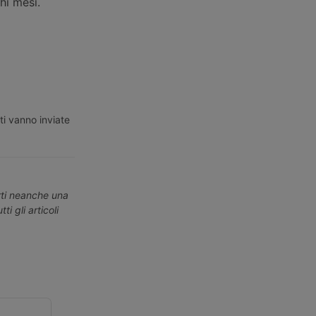
hi mesi.
ti vanno inviate
erti neanche una
ti gli articoli