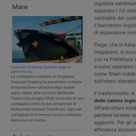
logistica estremam
Mare
superato i 7,6 mili
centralità del con
il baricentro logi
di espansione imm
Fiege, che in Ital
magazzini, si trova
con la Prefettura d
a nuovi operatori 
SeaLead Shipping liquidata dopo le
sanzioni Usa
come Shein indebol
La compagnia container di Singapore
sull’intero distrett
SeaLead Shipping ha presentato richiesta
di liquidazione volontaria dopo essere
Il trasferimento d
stata colpita dalle sanzioni dirette del
Tesoro Usa di luglio 2026, terzo atto di una
delle catene logi
campagna contro la rete armatoriale di
infrastrutture mode
Mohammad Hossein Shamkhani, figlio del
perdere terreno s
consigliere di Khamenei ucciso a febbraio.
Aveva servizi anche …
aggiunto. Per gli o
efficienza economic