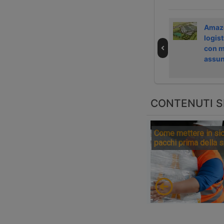
Amazon vuole
Fortidia cresce
Amazo
investire 35
nelle spedizioni
logist
miliardi di dollari
pacchi con
con m
in India
ParcelValue
assun
CONTENUTI S
Come mettere in sic
pacchi prima della 