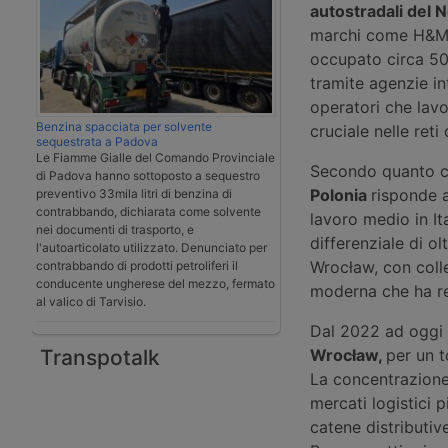
autostradali del N
marchi come H&M e
occupato circa 500
tramite agenzie int
operatori che lav
Benzina spacciata per solvente
cruciale nelle reti
sequestrata a Padova
Le Fiamme Gialle del Comando Provinciale
Secondo quanto c
di Padova hanno sottoposto a sequestro
Polonia
risponde a
preventivo 33mila litri di benzina di
contrabbando, dichiarata come solvente
lavoro medio in Ita
nei documenti di trasporto, e
differenziale di ol
l'autoarticolato utilizzato. Denunciato per
Wrocław, con coll
contrabbando di prodotti petroliferi il
conducente ungherese del mezzo, fermato
moderna che ha res
al valico di Tarvisio.
Dal 2022 ad oggi 
Transpotalk
Wrocław,
per un t
La concentrazione 
mercati logistici 
catene distributiv