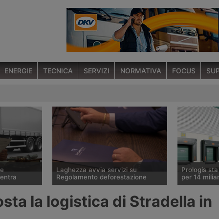
ENERGIE
TECNICA
SERVIZI
NORMATIVA
FOCUS
SUP
ce
Laghezza avvia servizi su
Prologis st
ventra
Regolamento deforestazione
per 14 miliar
 ha ceduto lo
Il Regolamento europeo contro la
Il gruppo sta
sta la logistica di Stradella in
tedesco Betz
deforestazione Eudr entrerà in
operatore mo
ura
vigore il 30 dicembre 2026.
logistici, ha