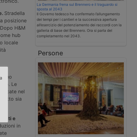
ttronico.
La Germania frena sul Brennero e il traguardo si
sposta al 2043
e.
Stradella
Il Governo tedesco ha confermato l’allungamento
dei tempi per i cantieri e la successiva apertura
ua posizione
all’esercizio del potenziamento dei raccordi con la
le. Dopo H&M
galleria di base del Brennero. Ora si parla del
 come hub
completamento nel 2043.
to locale
ità
Persone
enti
 hanno
za
euro. Le
adicate nel
.
iretto sia
costi e
uzioni in
rete