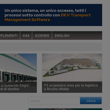
PLEMENTI
K44
AZIENDE
ENGLISH
a acquisendo Segro
P3 acquisisce area per la logistica
di di sterline
a Rivolta d’Adda
tunitense Prologis,
P3, tramite il Fondo Giano gestito da
cerca
ndiale di immobili
Savills Investment Management Sgr,
 raggiunto un’intesa
acquisisce 100mila metri quadrati a