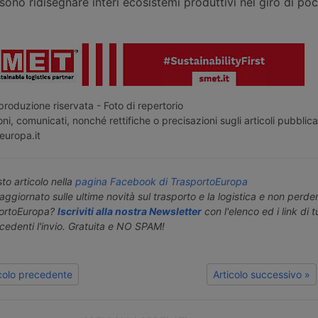
sono ridisegnare interi ecosistemi produttivi nel giro di poc
roduzione riservata - Foto di repertorio
ni, comunicati, nonché rettifiche o precisazioni sugli articoli pubblica
europa.it
o articolo nella
pagina Facebook di TrasportoEuropa
aggiornato sulle ultime novità sul trasporto e la logistica e non perd
portoEuropa?
Iscriviti alla nostra Newsletter
con l'elenco ed i link di tut
ecedenti l'invio. Gratuita e NO SPAM!
icolo precedente
Articolo successivo »