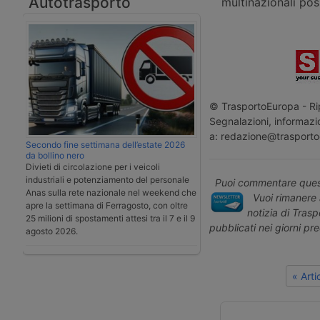
Autotrasporto
multinazionali pos
© TrasportoEuropa - Rip
Segnalazioni, informazio
a: redazione@trasporto
Secondo fine settimana dell’estate 2026
da bollino nero
Divieti di circolazione per i veicoli
industriali e potenziamento del personale
Puoi commentare quest
Anas sulla rete nazionale nel weekend che
Vuoi rimanere 
apre la settimana di Ferragosto, con oltre
notizia di Tras
25 milioni di spostamenti attesi tra il 7 e il 9
pubblicati nei giorni pr
agosto 2026.
« Art