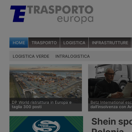
HOME
TRASPORTO
LOGISTICA
INFRASTRUTTURE
LOGISTICA VERDE
INTRALOGISTICA
DP World ristruttura in Europa e
Betz International es
taglia 300 posti
dall’insolvenza con A
DP World conferma trecento esuberi
Il tribunale di Tübingen
Shein spo
nelle attività europee dopo l’uscita di
storico spedizioniere 
tre dirigenti senior, mentre Londra e
International, in proced
Polonia