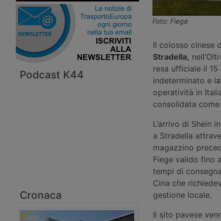
Foto: Fiege
Il colosso cinese 
Stradella,
nell’Olt
resa ufficiale il 
Podcast K44
indeterminato e l
operatività in Ita
consolidata come 
L’arrivo di Shein i
a Stradella attrav
magazzino precede
Fiege valido fino 
tempi di consegna 
Cina che richiedev
Cronaca
gestione locale.
Il sito pavese ven