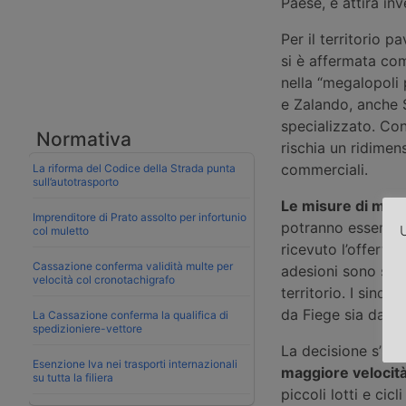
Paese, e attira in
Per il territorio p
si è affermata com
nella “megalopoli 
e Zalando, anche 
specializzato. Con
Normativa
rischia un ridimens
commerciali.
La riforma del Codice della Strada punta
sull’autotrasporto
Le misure di mit
Imprenditore di Prato assolto per infortunio
potranno essere ri
U
col muletto
ricevuto l’offerta
Cassazione conferma validità multe per
adesioni sono stat
velocità col cronotachigrafo
territorio. I sind
da Fiege sia da Sh
La Cassazione conferma la qualifica di
spedizioniere-vettore
La decisione s’in
Esenzione Iva nei trasporti internazionali
maggiore
velocit
su tutta la filiera
piccoli lotti e cic