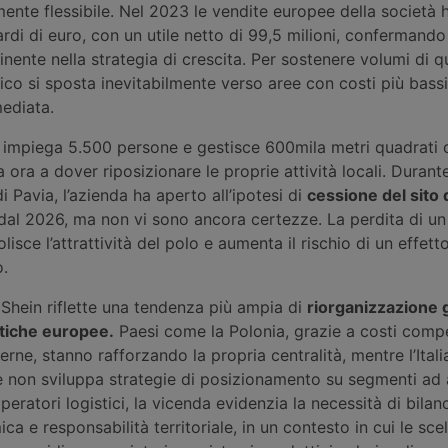
ente flessibile. Nel 2023 le vendite europee della società
ardi di euro, con un utile netto di 99,5 milioni, confermando
tinente nella strategia di crescita. Per sostenere volumi di q
stico si sposta inevitabilmente verso aree con costi più bass
ediata.
ia impiega 5.500 persone e gestisce 600mila metri quadrati 
 ora a dover riposizionare le proprie attività locali. Durante
i Pavia, l’azienda ha aperto all’ipotesi di
cessione del sito 
dal 2026, ma non vi sono ancora certezze. La perdita di un 
isce l’attrattività del polo e aumenta il rischio di un effet
o.
i Shein riflette una tendenza più ampia di
riorganizzazione 
stiche europee.
Paesi come la Polonia, grazie a costi compet
rne, stanno rafforzando la propria centralità, mentre l’Italia
e non sviluppa strategie di posizionamento su segmenti ad 
peratori logistici, la vicenda evidenzia la necessità di bilan
a e responsabilità territoriale, in un contesto in cui le scel