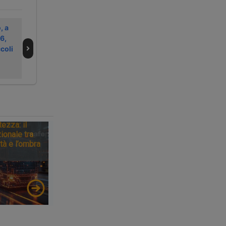
, a
Confetra
Amazon
6,
ribadisce
seleziona il
coli
l’opposizione alla
personale per la
tassa italiana sui
logistica di Jesi
pacchi
tezza: il
ionale tra
tà e l’ombra