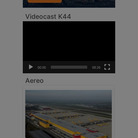
Videocast K44
Video
Player
00:00
08:26
Aereo