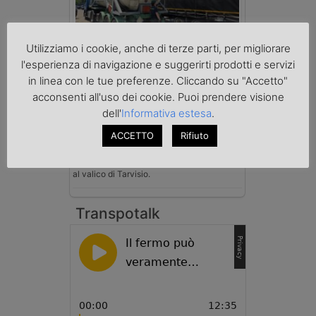
Utilizziamo i cookie, anche di terze parti, per migliorare
Benzina spacciata per solvente
sequestrata a Padova
l'esperienza di navigazione e suggerirti prodotti e servizi
Le Fiamme Gialle del Comando Provinciale
in linea con le tue preferenze. Cliccando su "Accetto"
di Padova hanno sottoposto a sequestro
acconsenti all'uso dei cookie. Puoi prendere visione
preventivo 33mila litri di benzina di
contrabbando, dichiarata come solvente
dell'
Informativa estesa
.
nei documenti di trasporto, e
ACCETTO
Rifiuto
l'autoarticolato utilizzato. Denunciato per
contrabbando di prodotti petroliferi il
conducente ungherese del mezzo, fermato
al valico di Tarvisio.
Transpotalk