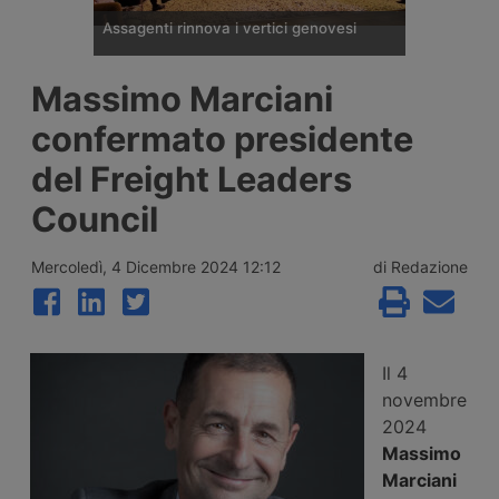
Assagenti rinnova i vertici genovesi
Il Consiglio Direttivo di Assagenti,
Massimo Marciani
l’associazione ligure di agenti e mediatori
marittimi guidata dal presidente Gianluca
confermato presidente
Croce, rinnova la squadra dirigente
confermando tre vice presidenti,
del Freight Leaders
accogliendo un nuovo ingresso e
assegnando la guida delle tredici
Council
commissioni interne.
Mercoledì, 4 Dicembre 2024 12:12
di Redazione
Il 4
novembre
2024
Massimo
Marciani