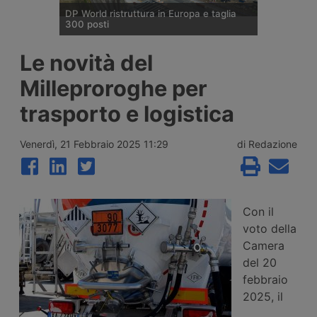
DP World ristruttura in Europa e taglia
300 posti
DP World conferma trecento esuberi nelle
Le novità del
attività europee dopo l’uscita di tre dirigenti
senior, mentre Londra e Anversa registrano
Milleproroghe per
volumi record e il gruppo prosegue gli
investimenti tra Svizzera, Golfo, Siria e
trasporto e logistica
Regno Unito.
Venerdì, 21 Febbraio 2025 11:29
di Redazione
Con il
voto della
Camera
del 20
febbraio
2025, il