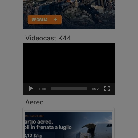
Videocast K44
Video
Player
00:00
08:26
Aereo