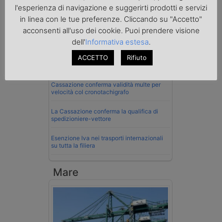
l'esperienza di navigazione e suggerirti prodotti e servizi
Normativa
in linea con le tue preferenze. Cliccando su "Accetto"
acconsenti all'uso dei cookie. Puoi prendere visione
La riforma del Codice della Strada punta
sull’autotrasporto
dell'
Informativa estesa
.
ACCETTO
Rifiuto
Imprenditore di Prato assolto per infortunio
col muletto
Cassazione conferma validità multe per
velocità col cronotachigrafo
La Cassazione conferma la qualifica di
spedizioniere-vettore
Esenzione Iva nei trasporti internazionali
su tutta la filiera
Mare