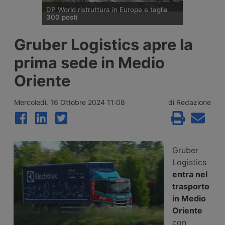
DP World ristruttura in Europa e taglia
300 posti
DP World conferma trecento esuberi nelle
Gruber Logistics apre la
attività europee dopo l’uscita di tre dirigenti
senior, mentre Londra e Anversa registrano
prima sede in Medio
volumi record e il gruppo prosegue gli
investimenti tra Svizzera, Golfo, Siria e
Oriente
Regno Unito.
Mercoledì, 16 Ottobre 2024 11:08
di Redazione
Gruber
Logistics
entra nel
trasporto
in Medio
Oriente
con