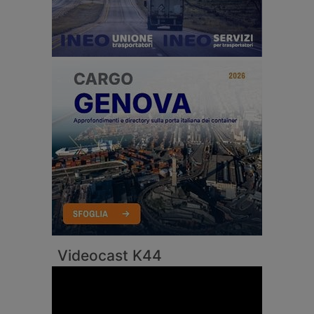
Videocast K44
Video
Player