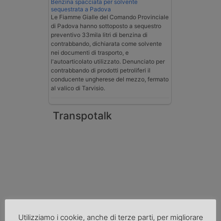
Benzina spacciata per solvente
sequestrata a Padova
Le Fiamme Gialle del Comando Provinciale
di Padova hanno sottoposto a sequestro
preventivo 33mila litri di benzina di
contrabbando, dichiarata come solvente
nei documenti di trasporto, e
l'autoarticolato utilizzato. Denunciato per
contrabbando di prodotti petroliferi il
conducente ungherese del mezzo, fermato
al valico di Tarvisio.
Transpotalk
Utilizziamo i cookie, anche di terze parti, per migliorare